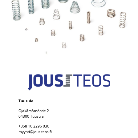
Tuusula
Ojakärsämöntie 2
04300 Tuusula
+358 10 2296 030
myynti@jousiteos.fi