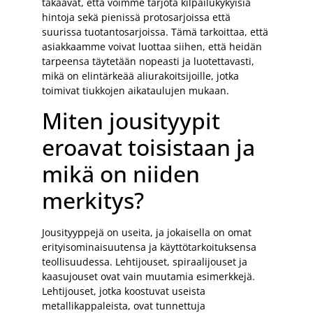
takaavat, että voimme tarjota kilpailukykyisiä
hintoja sekä pienissä protosarjoissa että
suurissa tuotantosarjoissa. Tämä tarkoittaa, että
asiakkaamme voivat luottaa siihen, että heidän
tarpeensa täytetään nopeasti ja luotettavasti,
mikä on elintärkeää aliurakoitsijoille, jotka
toimivat tiukkojen aikataulujen mukaan.
Miten jousityypit
eroavat toisistaan ja
mikä on niiden
merkitys?
Jousityyppejä on useita, ja jokaisella on omat
erityisominaisuutensa ja käyttötarkoituksensa
teollisuudessa. Lehtijouset, spiraalijouset ja
kaasujouset ovat vain muutamia esimerkkejä.
Lehtijouset, jotka koostuvat useista
metallikappaleista, ovat tunnettuja