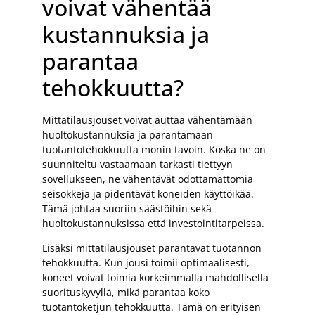
voivat vähentää
kustannuksia ja
parantaa
tehokkuutta?
Mittatilausjouset voivat auttaa vähentämään
huoltokustannuksia ja parantamaan
tuotantotehokkuutta monin tavoin. Koska ne on
suunniteltu vastaamaan tarkasti tiettyyn
sovellukseen, ne vähentävät odottamattomia
seisokkeja ja pidentävät koneiden käyttöikää.
Tämä johtaa suoriin säästöihin sekä
huoltokustannuksissa että investointitarpeissa.
Lisäksi mittatilausjouset parantavat tuotannon
tehokkuutta. Kun jousi toimii optimaalisesti,
koneet voivat toimia korkeimmalla mahdollisella
suorituskyvyllä, mikä parantaa koko
tuotantoketjun tehokkuutta. Tämä on erityisen