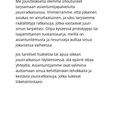
Me Jousiteoksella olemme sitoutuneet
tarjoamaan asiantuntijapalveluita
jousiratkaisuissa. Ymmärrämme, että jokainen
asiakas on ainutlaatuinen, ja siksi tarjoamme
räätälöityjä ratkaisuja, jotka vastaavat juuri
sinun tarpeitasi. Olipa kyseessä prototyyppi tai
laajamittainen tuotantosarja, meillä on
asiantuntemusta ja resursseja auttaa sinua
jokaisessa vaiheessa.
Jos tarvitset lisätietoa tai apua oikean
jousiratkaisun löytämisessä, älä epäröi ottaa
yhteyttä. Asiantuntijamme ovat valmiina
auttamaan sinua kehittämään tehokkaita ja
kestäviä jousiratkaisuja, jotka tukevat
liiketoimintaasi.