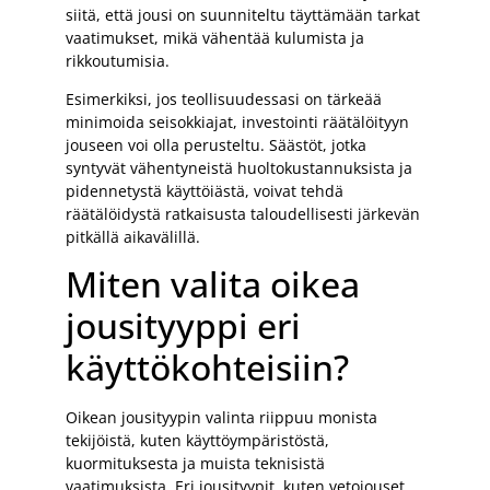
siitä, että jousi on suunniteltu täyttämään tarkat
vaatimukset, mikä vähentää kulumista ja
rikkoutumisia.
Esimerkiksi, jos teollisuudessasi on tärkeää
minimoida seisokkiajat, investointi räätälöityyn
jouseen voi olla perusteltu. Säästöt, jotka
syntyvät vähentyneistä huoltokustannuksista ja
pidennetystä käyttöiästä, voivat tehdä
räätälöidystä ratkaisusta taloudellisesti järkevän
pitkällä aikavälillä.
Miten valita oikea
jousityyppi eri
käyttökohteisiin?
Oikean jousityypin valinta riippuu monista
tekijöistä, kuten käyttöympäristöstä,
kuormituksesta ja muista teknisistä
vaatimuksista. Eri jousityypit, kuten vetojouset,