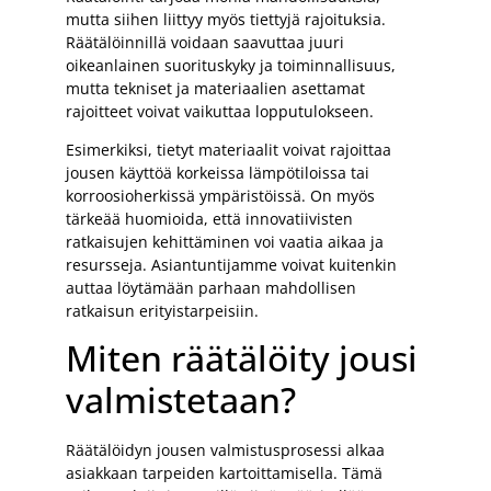
mutta siihen liittyy myös tiettyjä rajoituksia.
Räätälöinnillä voidaan saavuttaa juuri
oikeanlainen suorituskyky ja toiminnallisuus,
mutta tekniset ja materiaalien asettamat
rajoitteet voivat vaikuttaa lopputulokseen.
Esimerkiksi, tietyt materiaalit voivat rajoittaa
jousen käyttöä korkeissa lämpötiloissa tai
korroosioherkissä ympäristöissä. On myös
tärkeää huomioida, että innovatiivisten
ratkaisujen kehittäminen voi vaatia aikaa ja
resursseja. Asiantuntijamme voivat kuitenkin
auttaa löytämään parhaan mahdollisen
ratkaisun erityistarpeisiin.
Miten räätälöity jousi
valmistetaan?
Räätälöidyn jousen valmistusprosessi alkaa
asiakkaan tarpeiden kartoittamisella. Tämä