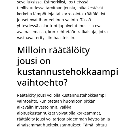
sovelluksissa. Esimerkiksi, jos tietyssä
teollisuudessa tarvitaan jousia, jotka kestävät
korkeita lämpötiloja tai korroosiota, räätälöidyt
jouset ovat ihanteellinen valinta. Tässä
yhteydessä asiantuntijapalvelut jousissa ovat
avainasemassa, kun kehitetään ratkaisuja, jotka
vastaavat erityisiin haasteisiin.
Milloin räätälöity
jousi on
kustannustehokkaampi
vaihtoehto?
Räätälöity jousi voi olla kustannustehokkaampi
vaihtoehto, kun otetaan huomioon pitkän
aikavälin investoinnit. Vaikka
aloituskustannukset voivat olla korkeammat,
räätälöity jousi voi tarjota pidemmän käyttöiän ja
alhaisemmat huoltokustannukset. Tämä johtuu