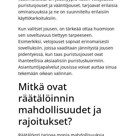
puristusjouset ja vääntöjouset, tarjoavat erilaisia
ominaisuuksia ja ne on suunniteltu erilaisiin
käyttötarkoituksiin.
Kun valitset jousen, on tärkeää ottaa huomioon
sen soveltuvuus tiettyyn tarpeeseen.
Esimerkiksi, vetojouset sopivat erinomaisesti
sovelluksiin, joissa vaaditaan jännitystä jousen
pidentyessä, kun taas puristusjouset ovat
ihanteellisia aksiaalisiin puristuskuormiin.
Asiantuntijapalvelut jousissa voivat auttaa sinua
tekemään oikean valinnan.
Mitkä ovat
räätälöinnin
mahdollisuudet ja
rajoitukset?
Räätälöinti tarjoaa monia mahdollisuuksia,