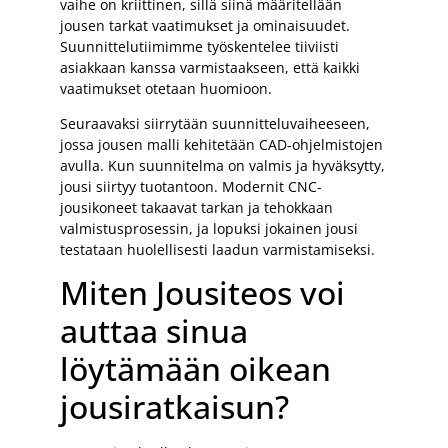
vaihe on kriittinen, sillä siinä määritellään
jousen tarkat vaatimukset ja ominaisuudet.
Suunnittelutiimimme työskentelee tiiviisti
asiakkaan kanssa varmistaakseen, että kaikki
vaatimukset otetaan huomioon.
Seuraavaksi siirrytään suunnitteluvaiheeseen,
jossa jousen malli kehitetään CAD-ohjelmistojen
avulla. Kun suunnitelma on valmis ja hyväksytty,
jousi siirtyy tuotantoon. Modernit CNC-
jousikoneet takaavat tarkan ja tehokkaan
valmistusprosessin, ja lopuksi jokainen jousi
testataan huolellisesti laadun varmistamiseksi.
Miten Jousiteos voi
auttaa sinua
löytämään oikean
jousiratkaisun?