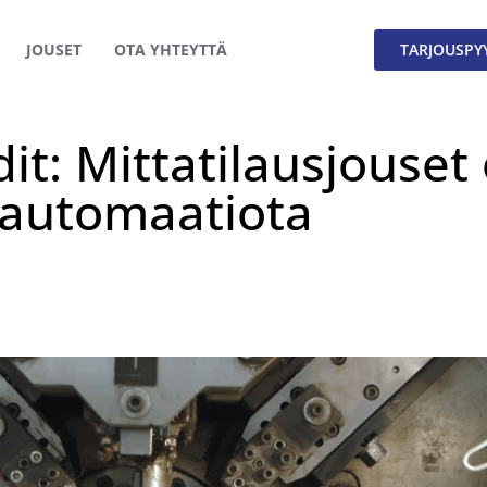
JOUSET
OTA YHTEYTTÄ
TARJOUSPY
it: Mittatilausjouset
 automaatiota