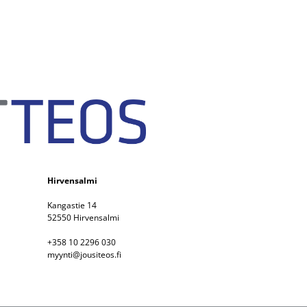
Hirvensalmi
Kangastie 14
52550 Hirvensalmi
+358 10 2296 030
myynti@jousiteos.fi