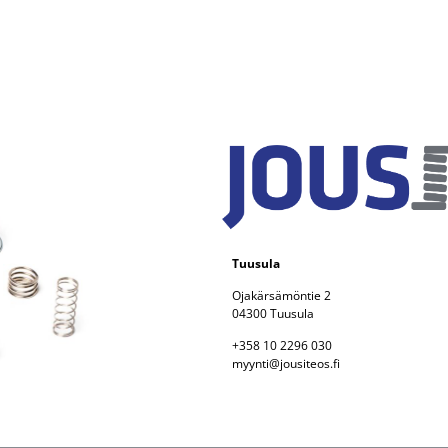
Tuusula
Ojakärsämöntie 2
04300 Tuusula
+358 10 2296 030
myynti@jousiteos.fi