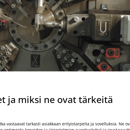
t ja miksi ne ovat tärkeitä
jotka vastaavat tarkasti asiakkaan erityistarpeita ja sovelluksia. Ne
n optimoida koneiden ja järjestelmien suorituskykyä ja joustavuutt