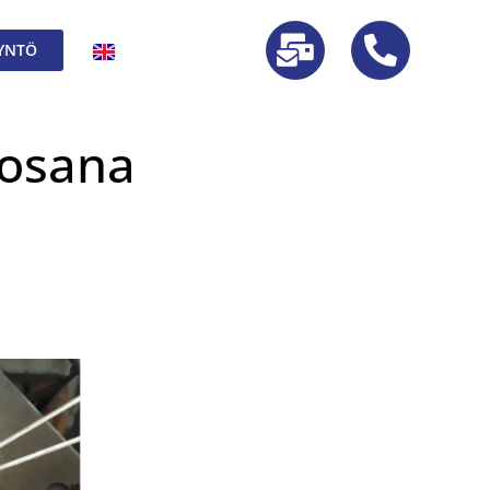
YNTÖ
 osana