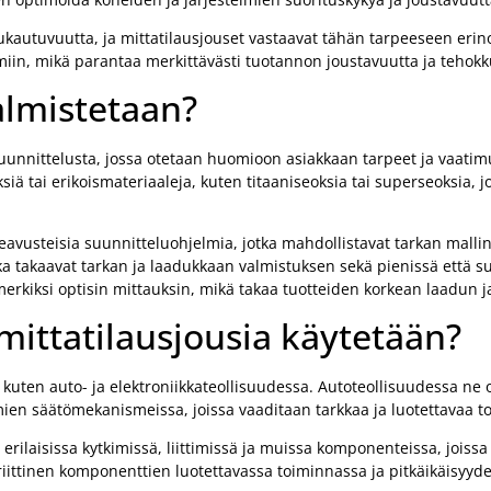
ukautuvuutta, ja mittatilausjouset vastaavat tähän tarpeeseen erin
elmiin, mikä parantaa merkittävästi tuotannon joustavuutta ja tehokk
almistetaan?
suunnittelusta, jossa otetaan huomioon asiakkaan tarpeet ja vaatim
äksiä tai erikoismateriaaleja, kuten titaaniseoksia tai superseoksia, 
avusteisia suunnitteluohjelmia, jotka mahdollistavat tarkan malli
a takaavat tarkan ja laadukkaan valmistuksen sekä pienissä että su
imerkiksi optisin mittauksin, mikä takaa tuotteiden korkean laadun
 mittatilausjousia käytetään?
a, kuten auto- ja elektroniikkateollisuudessa. Autoteollisuudessa ne 
mien säätömekanismeissa, joissa vaaditaan tarkkaa ja luotettavaa t
 erilaisissa kytkimissä, liittimissä ja muissa komponenteissa, joissa
 kriittinen komponenttien luotettavassa toiminnassa ja pitkäikäisyyd