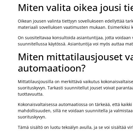
Miten valita oikea jousi t
Oikean jousen valinta tiettyyn sovellukseen edellyttää ta
materiaali sovelluksen vaatimusten mukaan. Esimerkiksi ku
On suositeltavaa konsultoida asiantuntijaa, jotta voidaan va
suunnitellussa käytössä. Asiantuntija voi myös auttaa mater
Miten mittatilausjouset v
automaatioon?
Mittatilausjousilla on merkittävä vaikutus kokonaisvaltai
suorituskyvyn. Tarkasti suunnitellut jouset voivat parant
tuottavuutta.
Kokonaisvaltaisessa automaatiossa on tärkeää, että kaikk
mahdollisuuden, sillä ne voidaan suunnitella ja valmistaa
suorituskyvyn.
Tämä sisältö on luotu tekoälyn avulla, ja se voi sisältää vir