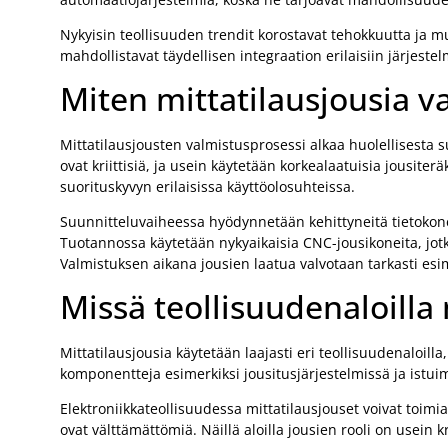
Nykyisin teollisuuden trendit korostavat tehokkuutta ja m
mahdollistavat täydellisen integraation erilaisiin järjest
Miten mittatilausjousia v
Mittatilausjousten valmistusprosessi alkaa huolellisesta 
ovat kriittisiä, ja usein käytetään korkealaatuisia jousiter
suorituskyvyn erilaisissa käyttöolosuhteissa.
Suunnitteluvaiheessa hyödynnetään kehittyneitä tietokone
Tuotannossa käytetään nykyaikaisia CNC-jousikoneita, jotk
Valmistuksen aikana jousien laatua valvotaan tarkasti es
Missä teollisuudenaloilla
Mittatilausjousia käytetään laajasti eri teollisuudenaloill
komponentteja esimerkiksi jousitusjärjestelmissä ja istui
Elektroniikkateollisuudessa mittatilausjouset voivat toimia
ovat välttämättömiä. Näillä aloilla jousien rooli on usein