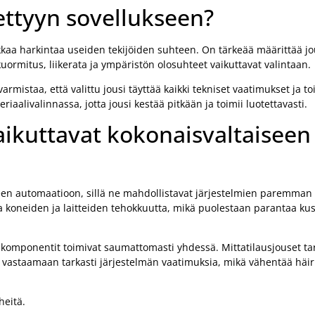
iettyyn sovellukseen?
rkkaa harkintaa useiden tekijöiden suhteen. On tärkeää määrittää jo
ormitus, liikerata ja ympäristön olosuhteet vaikuttavat valintaan.
rmistaa, että valittu jousi täyttää kaikki tekniset vaatimukset ja to
iaalivalinnassa, jotta jousi kestää pitkään ja toimii luotettavasti.
aikuttavat kokonaisvaltaiseen
seen automaatioon, sillä ne mahdollistavat järjestelmien paremman 
aa koneiden ja laitteiden tehokkuutta, mikä puolestaan parantaa k
i komponentit toimivat saumattomasti yhdessä. Mittatilausjouset ta
 vastaamaan tarkasti järjestelmän vaatimuksia, mikä vähentää häiri
heitä.