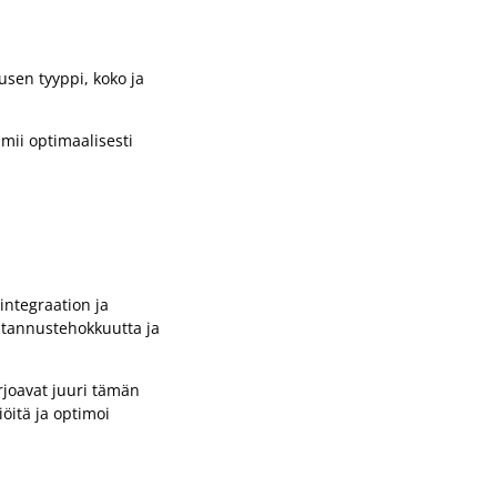
usen tyyppi, koko ja
imii optimaalisesti
integraation ja
ustannustehokkuutta ja
rjoavat juuri tämän
öitä ja optimoi