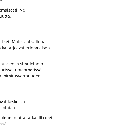
omaisesti. Ne
uutta.
ukset. Materiaalivalinnat
jotka tarjoavat erinomaisen
nnuksen ja simuloinnin.
urissa tuotantoerissä.
 ja toimitusvarmuuden.
ovat keskeisiä
oimintaa.
 pienet mutta tarkat liikkeet
essä.