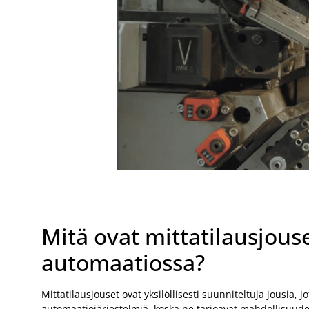
Mitä ovat mittatilausjouse
automaatiossa?
Mittatilausjouset ovat yksilöllisesti suunniteltuja jousia, 
automaatiojärjestelmiä, koska ne tarjoavat mahdollisuude