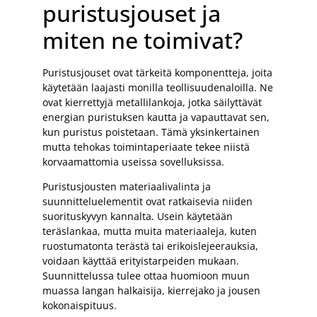
puristusjouset ja
miten ne toimivat?
Puristusjouset ovat tärkeitä komponentteja, joita
käytetään laajasti monilla teollisuudenaloilla. Ne
ovat kierrettyjä metallilankoja, jotka säilyttävät
energian puristuksen kautta ja vapauttavat sen,
kun puristus poistetaan. Tämä yksinkertainen
mutta tehokas toimintaperiaate tekee niistä
korvaamattomia useissa sovelluksissa.
Puristusjousten materiaalivalinta ja
suunnitteluelementit ovat ratkaisevia niiden
suorituskyvyn kannalta. Usein käytetään
teräslankaa, mutta muita materiaaleja, kuten
ruostumatonta terästä tai erikoislejeerauksia,
voidaan käyttää erityistarpeiden mukaan.
Suunnittelussa tulee ottaa huomioon muun
muassa langan halkaisija, kierrejako ja jousen
kokonaispituus.