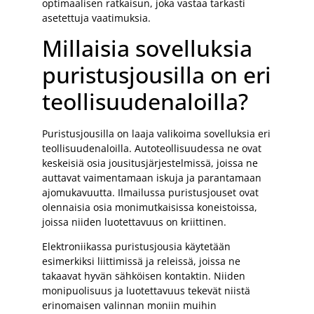
optimaalisen ratkaisun, joka vastaa tarkasti
asetettuja vaatimuksia.
Millaisia sovelluksia
puristusjousilla on eri
teollisuudenaloilla?
Puristusjousilla on laaja valikoima sovelluksia eri
teollisuudenaloilla. Autoteollisuudessa ne ovat
keskeisiä osia jousitusjärjestelmissä, joissa ne
auttavat vaimentamaan iskuja ja parantamaan
ajomukavuutta. Ilmailussa puristusjouset ovat
olennaisia osia monimutkaisissa koneistoissa,
joissa niiden luotettavuus on kriittinen.
Elektroniikassa puristusjousia käytetään
esimerkiksi liittimissä ja releissä, joissa ne
takaavat hyvän sähköisen kontaktin. Niiden
monipuolisuus ja luotettavuus tekevät niistä
erinomaisen valinnan moniin muihin