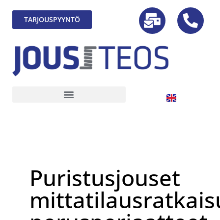
TARJOUSPYYNTÖ
Puristusjouset
mittatilausratkais