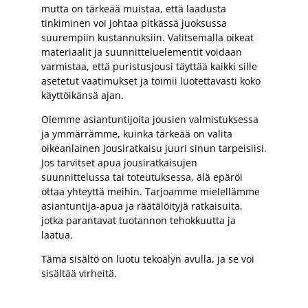
mutta on tärkeää muistaa, että laadusta
tinkiminen voi johtaa pitkässä juoksussa
suurempiin kustannuksiin. Valitsemalla oikeat
materiaalit ja suunnitteluelementit voidaan
varmistaa, että puristusjousi täyttää kaikki sille
asetetut vaatimukset ja toimii luotettavasti koko
käyttöikänsä ajan.
Olemme asiantuntijoita jousien valmistuksessa
ja ymmärrämme, kuinka tärkeää on valita
oikeanlainen jousiratkaisu juuri sinun tarpeisiisi.
Jos tarvitset apua jousiratkaisujen
suunnittelussa tai toteutuksessa, älä epäröi
ottaa yhteyttä meihin. Tarjoamme mielellämme
asiantuntija-apua ja räätälöityjä ratkaisuita,
jotka parantavat tuotannon tehokkuutta ja
laatua.
Tämä sisältö on luotu tekoälyn avulla, ja se voi
sisältää virheitä.