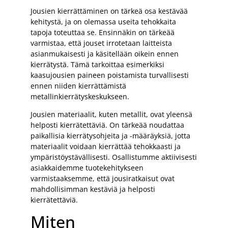
Jousien kierrättäminen on tärkeä osa kestävää
kehitystä, ja on olemassa useita tehokkaita
tapoja toteuttaa se. Ensinnäkin on tärkeää
varmistaa, että jouset irrotetaan laitteista
asianmukaisesti ja käsitellään oikein ennen
kierrätystä. Tämä tarkoittaa esimerkiksi
kaasujousien paineen poistamista turvallisesti
ennen niiden kierrättämistä
metallinkierrätyskeskukseen.
Jousien materiaalit, kuten metallit, ovat yleensä
helposti kierrätettäviä. On tärkeää noudattaa
paikallisia kierrätysohjeita ja -määräyksiä, jotta
materiaalit voidaan kierrättää tehokkaasti ja
ympäristöystävällisesti. Osallistumme aktiivisesti
asiakkaidemme tuotekehitykseen
varmistaaksemme, että jousiratkaisut ovat
mahdollisimman kestäviä ja helposti
kierrätettäviä.
Miten