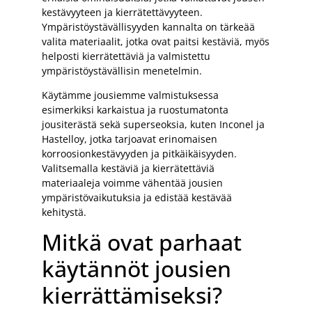
kestävyyteen ja kierrätettävyyteen.
Ympäristöystävällisyyden kannalta on tärkeää
valita materiaalit, jotka ovat paitsi kestäviä, myös
helposti kierrätettäviä ja valmistettu
ympäristöystävällisin menetelmin.
Käytämme jousiemme valmistuksessa
esimerkiksi karkaistua ja ruostumatonta
jousiterästä sekä superseoksia, kuten Inconel ja
Hastelloy, jotka tarjoavat erinomaisen
korroosionkestävyyden ja pitkäikäisyyden.
Valitsemalla kestäviä ja kierrätettäviä
materiaaleja voimme vähentää jousien
ympäristövaikutuksia ja edistää kestävää
kehitystä.
Mitkä ovat parhaat
käytännöt jousien
kierrättämiseksi?