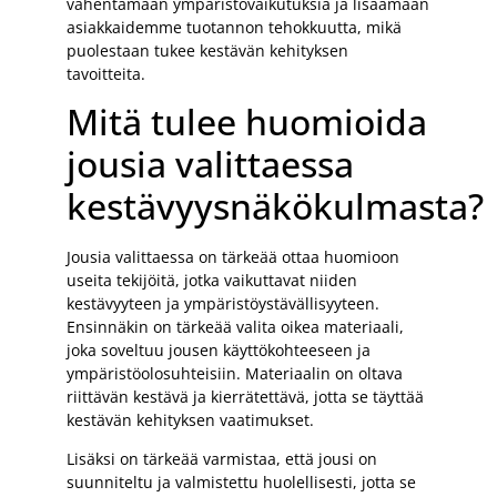
vähentämään ympäristövaikutuksia ja lisäämään
asiakkaidemme tuotannon tehokkuutta, mikä
puolestaan tukee kestävän kehityksen
tavoitteita.
Mitä tulee huomioida
jousia valittaessa
kestävyysnäkökulmasta?
Jousia valittaessa on tärkeää ottaa huomioon
useita tekijöitä, jotka vaikuttavat niiden
kestävyyteen ja ympäristöystävällisyyteen.
Ensinnäkin on tärkeää valita oikea materiaali,
joka soveltuu jousen käyttökohteeseen ja
ympäristöolosuhteisiin. Materiaalin on oltava
riittävän kestävä ja kierrätettävä, jotta se täyttää
kestävän kehityksen vaatimukset.
Lisäksi on tärkeää varmistaa, että jousi on
suunniteltu ja valmistettu huolellisesti, jotta se