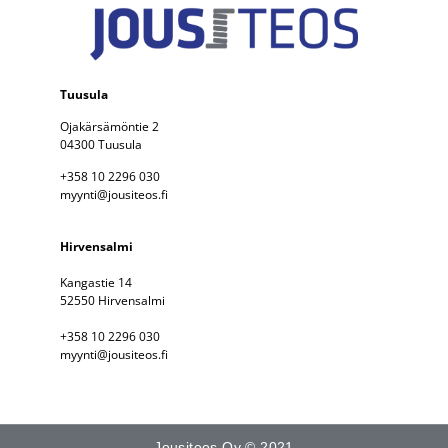
Tuusula
Ojakärsämöntie 2
04300 Tuusula
+358 10 2296 030
myynti@jousiteos.fi
Hirvensalmi
Kangastie 14
52550 Hirvensalmi
+358 10 2296 030
myynti@jousiteos.fi
Jousiteos Oy © 2021