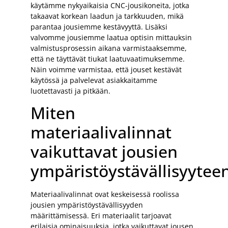
käytämme nykyaikaisia CNC-jousikoneita, jotka
takaavat korkean laadun ja tarkkuuden, mikä
parantaa jousiemme kestävyyttä. Lisäksi
valvomme jousiemme laatua optisin mittauksin
valmistusprosessin aikana varmistaaksemme,
että ne täyttävät tiukat laatuvaatimuksemme.
Näin voimme varmistaa, että jouset kestävät
käytössä ja palvelevat asiakkaitamme
luotettavasti ja pitkään.
Miten
materiaalivalinnat
vaikuttavat jousien
ympäristöystävällisyytee
Materiaalivalinnat ovat keskeisessä roolissa
jousien ympäristöystävällisyyden
määrittämisessä. Eri materiaalit tarjoavat
erilaisia ominaisuuksia, jotka vaikuttavat jousen