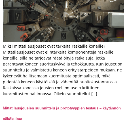
Miksi mittatilausjouset ovat tärkeitä raskaille koneille?
Mittatilausjouset ovat elintärkeitä komponentteja raskaille
koneille, sillä ne tarjoavat räätälöityjä ratkaisuja, jotka
parantavat koneen suorituskykyä ja tehokkuutta. Kun jouset on
suunniteltu ja valmistettu koneen erityistarpeiden mukaan, ne
kykenevät hallitsemaan kuormitusta optimaalisesti, mikä
pidentää koneen käyttöikää ja vähentää huoltokustannuksia.
Raskaissa koneissa jousien rooli on usein kriittinen
kuormitusten hallinnassa. Oikein suunnitellut […]
Mittatilausjousien suunnittelu ja prototyyppien testaus – käytännön
näkökulma