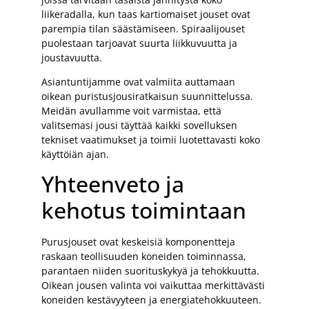
liikeradalla, kun taas kartiomaiset jouset ovat
parempia tilan säästämiseen. Spiraalijouset
puolestaan tarjoavat suurta liikkuvuutta ja
joustavuutta.
Asiantuntijamme ovat valmiita auttamaan
oikean puristusjousiratkaisun suunnittelussa.
Meidän avullamme voit varmistaa, että
valitsemasi jousi täyttää kaikki sovelluksen
tekniset vaatimukset ja toimii luotettavasti koko
käyttöiän ajan.
Yhteenveto ja
kehotus toimintaan
Purusjouset ovat keskeisiä komponentteja
raskaan teollisuuden koneiden toiminnassa,
parantaen niiden suorituskykyä ja tehokkuutta.
Oikean jousen valinta voi vaikuttaa merkittävästi
koneiden kestävyyteen ja energiatehokkuuteen.