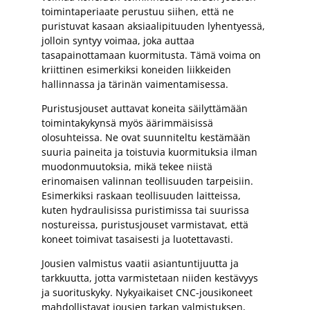
toimintaperiaate perustuu siihen, että ne
puristuvat kasaan aksiaalipituuden lyhentyessä,
jolloin syntyy voimaa, joka auttaa
tasapainottamaan kuormitusta. Tämä voima on
kriittinen esimerkiksi koneiden liikkeiden
hallinnassa ja tärinän vaimentamisessa.
Puristusjouset auttavat koneita säilyttämään
toimintakykynsä myös äärimmäisissä
olosuhteissa. Ne ovat suunniteltu kestämään
suuria paineita ja toistuvia kuormituksia ilman
muodonmuutoksia, mikä tekee niistä
erinomaisen valinnan teollisuuden tarpeisiin.
Esimerkiksi raskaan teollisuuden laitteissa,
kuten hydraulisissa puristimissa tai suurissa
nostureissa, puristusjouset varmistavat, että
koneet toimivat tasaisesti ja luotettavasti.
Jousien valmistus vaatii asiantuntijuutta ja
tarkkuutta, jotta varmistetaan niiden kestävyys
ja suorituskyky. Nykyaikaiset CNC-jousikoneet
mahdollistavat jousien tarkan valmistuksen,