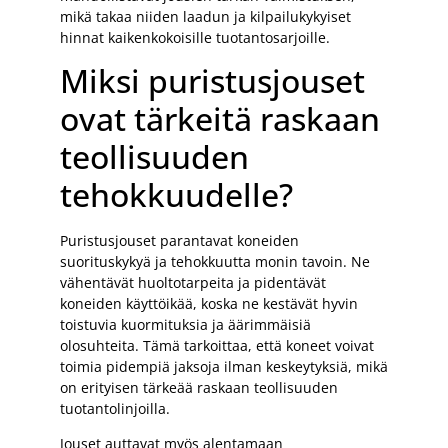
mikä takaa niiden laadun ja kilpailukykyiset
hinnat kaikenkokoisille tuotantosarjoille.
Miksi puristusjouset
ovat tärkeitä raskaan
teollisuuden
tehokkuudelle?
Puristusjouset parantavat koneiden
suorituskykyä ja tehokkuutta monin tavoin. Ne
vähentävät huoltotarpeita ja pidentävät
koneiden käyttöikää, koska ne kestävät hyvin
toistuvia kuormituksia ja äärimmäisiä
olosuhteita. Tämä tarkoittaa, että koneet voivat
toimia pidempiä jaksoja ilman keskeytyksiä, mikä
on erityisen tärkeää raskaan teollisuuden
tuotantolinjoilla.
Jouset auttavat myös alentamaan