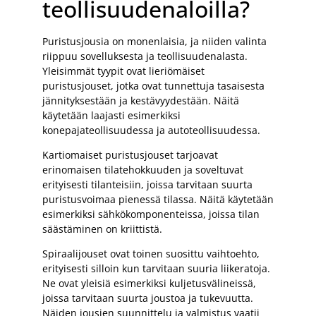
teollisuudenaloilla?
Puristusjousia on monenlaisia, ja niiden valinta
riippuu sovelluksesta ja teollisuudenalasta.
Yleisimmät tyypit ovat lieriömäiset
puristusjouset, jotka ovat tunnettuja tasaisesta
jännityksestään ja kestävyydestään. Näitä
käytetään laajasti esimerkiksi
konepajateollisuudessa ja autoteollisuudessa.
Kartiomaiset puristusjouset tarjoavat
erinomaisen tilatehokkuuden ja soveltuvat
erityisesti tilanteisiin, joissa tarvitaan suurta
puristusvoimaa pienessä tilassa. Näitä käytetään
esimerkiksi sähkökomponenteissa, joissa tilan
säästäminen on kriittistä.
Spiraalijouset ovat toinen suosittu vaihtoehto,
erityisesti silloin kun tarvitaan suuria liikeratoja.
Ne ovat yleisiä esimerkiksi kuljetusvälineissä,
joissa tarvitaan suurta joustoa ja tukevuutta.
Näiden jousien suunnittelu ja valmistus vaatii