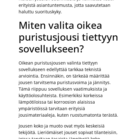
erityistä asiantuntemusta, jotta saavutetaan
haluttu suorituskyky.
Miten valita oikea
puristusjousi tiettyyn
sovellukseen?
Oikean puristusjousen valinta tiettyyn
sovellukseen edellyttää tarkkaa teknistä
arviointia. Ensinnäkin, on tärkeää määrittää
jousen tarvitsema puristusvoima ja jännitys.
Tämä riippuu sovelluksen vaatimuksista ja
käyttöolosuhteista. Esimerkiksi korkeissa
lämpötiloissa tai korroosion alaisissa
ympäristöissä tarvitaan erityisiä
jousimateriaaleja, kuten ruostumatonta terästä.
Jousen koko ja muoto ovat myös keskeisiä
tekijöitä. Lieriömäiset jouset sopivat tilanteisiin,
joissa tarvitaan tasaista jännitystä koko