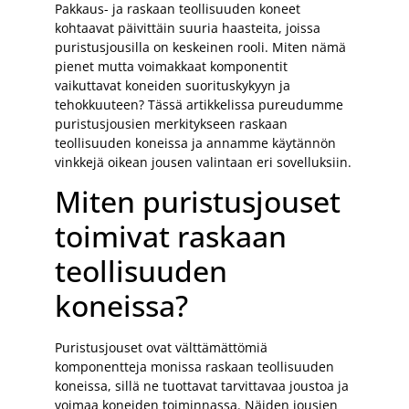
Pakkaus- ja raskaan teollisuuden koneet
kohtaavat päivittäin suuria haasteita, joissa
puristusjousilla on keskeinen rooli. Miten nämä
pienet mutta voimakkaat komponentit
vaikuttavat koneiden suorituskykyyn ja
tehokkuuteen? Tässä artikkelissa pureudumme
puristusjousien merkitykseen raskaan
teollisuuden koneissa ja annamme käytännön
vinkkejä oikean jousen valintaan eri sovelluksiin.
Miten puristusjouset
toimivat raskaan
teollisuuden
koneissa?
Puristusjouset ovat välttämättömiä
komponentteja monissa raskaan teollisuuden
koneissa, sillä ne tuottavat tarvittavaa joustoa ja
voimaa koneiden toiminnassa. Näiden jousien