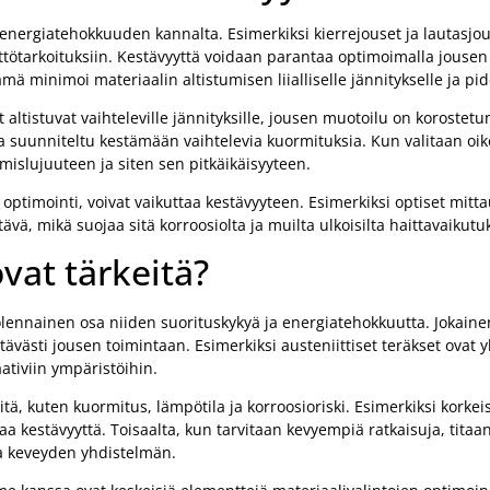
energiatehokkuuden kannalta. Esimerkiksi kierrejouset ja lautasjous
äyttötarkoituksiin. Kestävyyttä voidaan parantaa optimoimalla jousen
ä minimoi materiaalin altistumisen liialliselle jännitykselle ja pi
t altistuvat vaihteleville jännityksille, jousen muotoilu on koroste
a suunniteltu kestämään vaihtelevia kuormituksia. Kun valitaan oike
islujuuteen ja siten sen pitkäikäisyyteen.
optimointi, voivat vaikuttaa kestävyyteen. Esimerkiksi optiset mitt
ävä, mikä suojaa sitä korroosiolta ja muilta ulkoisilta haittavaikutuk
vat tärkeitä?
lennainen osa niiden suorituskykyä ja energiatehokkuutta. Jokainen
tävästi jousen toimintaan. Esimerkiksi austeniittiset teräkset ovat y
ativiin ympäristöihin.
ä, kuten kuormitus, lämpötila ja korroosioriski. Esimerkiksi korkeis
aa kestävyyttä. Toisaalta, kun tarvitaan kevyempiä ratkaisuja, titaan
ja keveyden yhdistelmän.