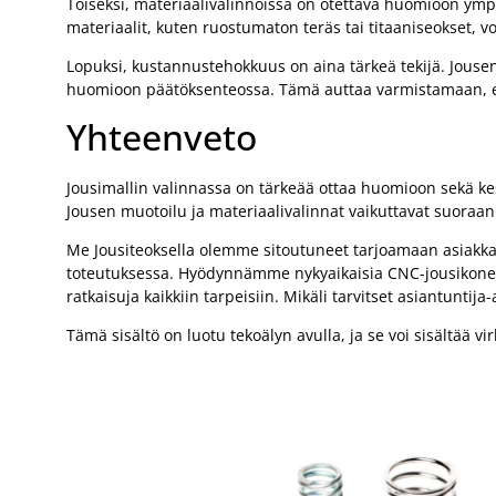
Toiseksi, materiaalivalinnoissa on otettava huomioon ympär
materiaalit, kuten ruostumaton teräs tai titaaniseokset, vo
Lopuksi, kustannustehokkuus on aina tärkeä tekijä. Jousen
huomioon päätöksenteossa. Tämä auttaa varmistamaan, ett
Yhteenveto
Jousimallin valinnassa on tärkeää ottaa huomioon sekä kes
Jousen muotoilu ja materiaalivalinnat vaikuttavat suoraan 
Me Jousiteoksella olemme sitoutuneet tarjoamaan asiakka
toteutuksessa. Hyödynnämme nykyaikaisia CNC-jousikoneita
ratkaisuja kaikkiin tarpeisiin. Mikäli tarvitset asiantuntij
Tämä sisältö on luotu tekoälyn avulla, ja se voi sisältää vir