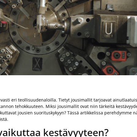
i eri teollisuudenaloilla. Tietyt jousimallit tarjoavat ainutlaatuis
tuotannon tehokkuuteen. Miksi jousimallit ovat niin tärkeitä kestävy
ikuttavat jousien suorituskykyyn? Tässä artikkelissa perehdymme nä
östä.
vaikuttaa kestävyyteen?