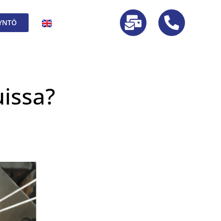
YNTÖ
uissa?