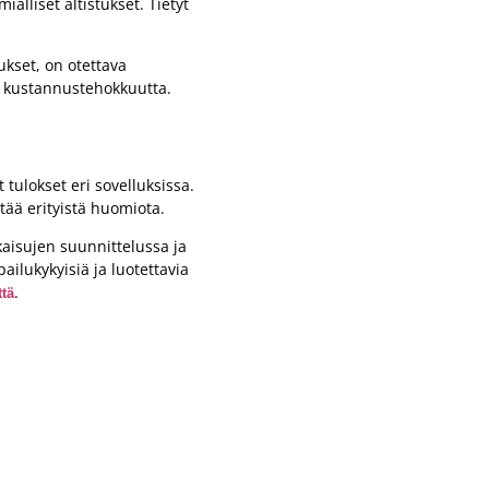
alliset altistukset. Tietyt
ukset, on otettava
a kustannustehokkuutta.
tulokset eri sovelluksissa.
tää erityistä huomiota.
aisujen suunnittelussa ja
ilukykyisiä ja luotettavia
.
ttä