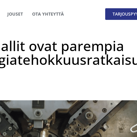
JOUSET
OTA YHTEYTTÄ
TARJOUSPY
mallit ovat parempia
rgiatehokkuusratkais