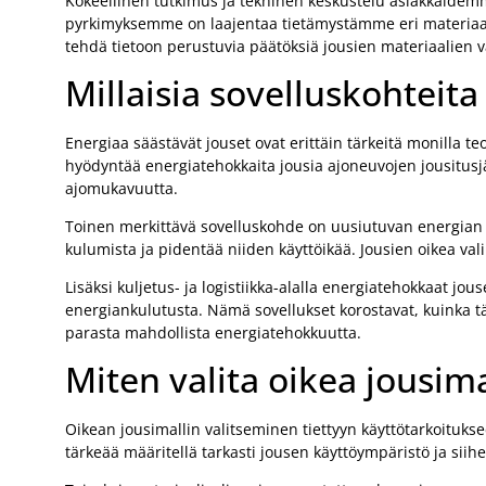
Kokeellinen tutkimus ja tekninen keskustelu asiakkaidemm
pyrkimyksemme on laajentaa tietämystämme eri materiaalie
tehdä tietoon perustuvia päätöksiä jousien materiaalien v
Millaisia sovelluskohteita
Energiaa säästävät jouset ovat erittäin tärkeitä monilla t
hyödyntää energiatehokkaita jousia ajoneuvojen jousitus
ajomukavuutta.
Toinen merkittävä sovelluskohde on uusiutuvan energian se
kulumista ja pidentää niiden käyttöikää. Jousien oikea val
Lisäksi kuljetus- ja logistiikka-alalla energiatehokkaat
energiankulutusta. Nämä sovellukset korostavat, kuinka tär
parasta mahdollista energiatehokkuutta.
Miten valita oikea jousima
Oikean jousimallin valitseminen tiettyyn käyttötarkoitukse
tärkeää määritellä tarkasti jousen käyttöympäristö ja si