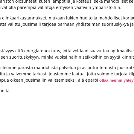
istön olosuhteet, kuten lämpötila ja kosteus, sekä mahdolliset kemi
ivat olla parempia valintoja erityisen vaativiin ympäristöihin.
 elinkaarikustannukset, mukaan lukien huolto ja mahdolliset korja
ä valittu jousimalli tarjoaa parhaan yhdistelmän suorituskykyä j
tävyys että energiatehokkuus, jotta voidaan saavuttaa optimaaliset 
sen suorituskykyyn, minkä vuoksi näihin seikkoihin on syytä kiinnit
illemme parasta mahdollista palvelua ja asiantuntemusta jousiratk
 ja valvomme tarkasti jousiemme laatua, jotta voimme tarjota kilpa
a-apua oikean jousimallin valitsemiseksi, älä epäröi
ottaa meihin yhtey
heitä.