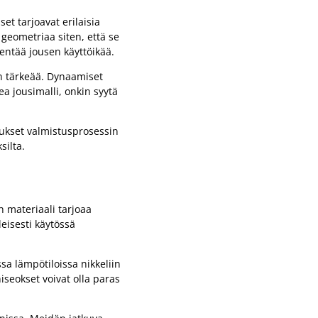
et tarjoavat erilaisia
 geometriaa siten, että se
dentää jousen käyttöikää.
tun tärkeää. Dynaamiset
a jousimalli, onkin syytä
aukset valmistusprosessin
silta.
 materiaali tarjoaa
leisesti käytössä
sa lämpötiloissa nikkeliin
iseokset voivat olla paras