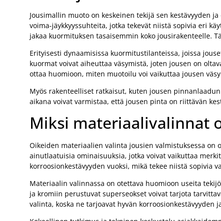
Jousimallin muoto on keskeinen tekijä sen kestävyyden ja 
voima-jäykkyyssuhteita, jotka tekevät niistä sopivia eri k
jakaa kuormituksen tasaisemmin koko jousirakenteelle. Täm
Erityisesti dynaamisissa kuormitustilanteissa, joissa jouse
kuormat voivat aiheuttaa väsymistä, joten jousen on oltav
ottaa huomioon, miten muotoilu voi vaikuttaa jousen väsym
Myös rakenteelliset ratkaisut, kuten jousen pinnanlaadun 
aikana voivat varmistaa, että jousen pinta on riittävän kest
Miksi materiaalivalinnat o
Oikeiden materiaalien valinta jousien valmistuksessa on o
ainutlaatuisia ominaisuuksia, jotka voivat vaikuttaa merkit
korroosionkestävyyden vuoksi, mikä tekee niistä sopivia va
Materiaalin valinnassa on otettava huomioon useita tekijöit
ja kromiin perustuvat superseokset voivat tarjota tarvittav
valinta, koska ne tarjoavat hyvän korroosionkestävyyden 