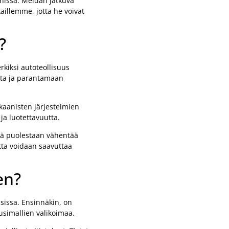
nissa. Meidän jatkuva
illemme, jotta he voivat
?
rkiksi autoteollisuus
sta ja parantamaan
kaanisten järjestelmien
ja luotettavuutta.
ikä puolestaan vähentää
otta voidaan saavuttaa
en?
ssissa. Ensinnäkin, on
usimallien valikoimaa.