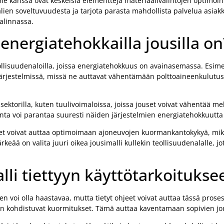
e kanssa ovat keskeisiä elementtejä materiaalivalintojen optimoin
n soveltuvuudesta ja tarjota parasta mahdollista palvelua asiakka
alinnassa.
 energiatehokkailla jousilla on
eollisuudenaloilla, joissa energiatehokkuus on avainasemassa. Esime
järjestelmissä, missä ne auttavat vähentämään polttoaineenkulutu
ktorilla, kuten tuulivoimaloissa, joissa jouset voivat vähentää me
inta voi parantaa suuresti näiden järjestelmien energiatehokkuutta 
 jouset voivat auttaa optimoimaan ajoneuvojen kuormankantokykyä, m
keää on valita juuri oikea jousimalli kullekin teollisuudenalalle, j
lli tiettyyn käyttötarkoitukse
en voi olla haastavaa, mutta tietyt ohjeet voivat auttaa tässä prose
ihen kohdistuvat kuormitukset. Tämä auttaa kaventamaan sopivien jo