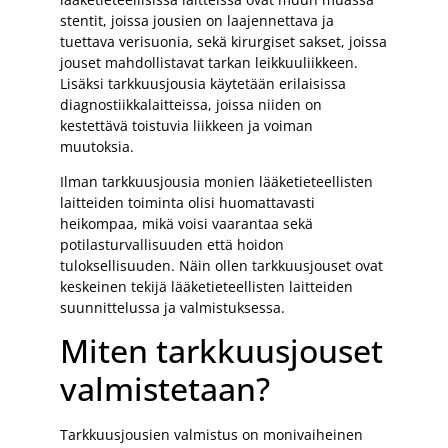
stentit, joissa jousien on laajennettava ja
tuettava verisuonia, sekä kirurgiset sakset, joissa
jouset mahdollistavat tarkan leikkuuliikkeen.
Lisäksi tarkkuusjousia käytetään erilaisissa
diagnostiikkalaitteissa, joissa niiden on
kestettävä toistuvia liikkeen ja voiman
muutoksia.
Ilman tarkkuusjousia monien lääketieteellisten
laitteiden toiminta olisi huomattavasti
heikompaa, mikä voisi vaarantaa sekä
potilasturvallisuuden että hoidon
tuloksellisuuden. Näin ollen tarkkuusjouset ovat
keskeinen tekijä lääketieteellisten laitteiden
suunnittelussa ja valmistuksessa.
Miten tarkkuusjouset
valmistetaan?
Tarkkuusjousien valmistus on monivaiheinen