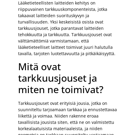
Lääketieteellisten laitteiden kehitys on
riippuvainen tarkkuuskomponenteista, jotka
takaavat laitteiden suorituskyvyn ja
turvallisuuden. Yksi keskeisistä osista ovat
tarkkuusjouset, jotka parantavat laitteiden
tehokkuutta ja tarkkuutta. Tarkkuusjouset ovat
välttämättömiä varmistamaan, että
lääketieteelliset laitteet toimivat juuri halutulla
tavalla, tarjoten luotettavuutta ja pitkäikäisyyttä.
Mitä ovat
tarkkuusjouset ja
miten ne toimivat?
Tarkkuusjouset ovat erityisiä jousia, jotka on
suunniteltu tarjoamaan tarkkaa ja ennustettavaa
liikettä ja voimaa. Niiden rakenne eroaa
tavallisista jousista siten, että ne on valmistettu
korkealaatuisista materiaaleista, ja niiden
geometria on tarkkaan suunniteltu vastaamaan