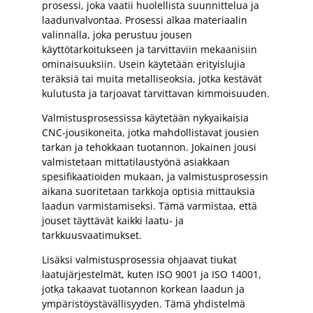
prosessi, joka vaatii huolellista suunnittelua ja
laadunvalvontaa. Prosessi alkaa materiaalin
valinnalla, joka perustuu jousen
käyttötarkoitukseen ja tarvittaviin mekaanisiin
ominaisuuksiin. Usein käytetään erityislujia
teräksiä tai muita metalliseoksia, jotka kestävät
kulutusta ja tarjoavat tarvittavan kimmoisuuden.
Valmistusprosessissa käytetään nykyaikaisia
CNC-jousikoneita, jotka mahdollistavat jousien
tarkan ja tehokkaan tuotannon. Jokainen jousi
valmistetaan mittatilaustyönä asiakkaan
spesifikaatioiden mukaan, ja valmistusprosessin
aikana suoritetaan tarkkoja optisia mittauksia
laadun varmistamiseksi. Tämä varmistaa, että
jouset täyttävät kaikki laatu- ja
tarkkuusvaatimukset.
Lisäksi valmistusprosessia ohjaavat tiukat
laatujärjestelmät, kuten ISO 9001 ja ISO 14001,
jotka takaavat tuotannon korkean laadun ja
ympäristöystävällisyyden. Tämä yhdistelmä