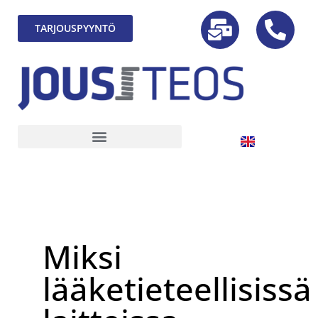
TARJOUSPYYNTÖ
Miksi
lääketieteellisissä