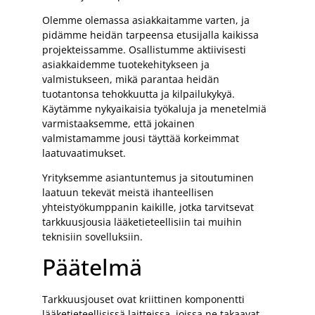
Olemme olemassa asiakkaitamme varten, ja
pidämme heidän tarpeensa etusijalla kaikissa
projekteissamme. Osallistumme aktiivisesti
asiakkaidemme tuotekehitykseen ja
valmistukseen, mikä parantaa heidän
tuotantonsa tehokkuutta ja kilpailukykyä.
Käytämme nykyaikaisia työkaluja ja menetelmiä
varmistaaksemme, että jokainen
valmistamamme jousi täyttää korkeimmat
laatuvaatimukset.
Yrityksemme asiantuntemus ja sitoutuminen
laatuun tekevät meistä ihanteellisen
yhteistyökumppanin kaikille, jotka tarvitsevat
tarkkuusjousia lääketieteellisiin tai muihin
teknisiin sovelluksiin.
Päätelmä
Tarkkuusjouset ovat kriittinen komponentti
lääketieteellisissä laitteissa, joissa ne takaavat