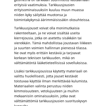
erityisiä vaatimuksia. Tarkkuusjousien
erityisominaisuuksiin kuuluu muun muassa
niiden kyky säilyttää muotonsa ja
toimintakykynsä äärimmäisissäkin olosuhteissa.
Tarkkuusjouset voivat olla monimutkaisia
rakenteeltaan, ja ne voivat sisältää useita
kierrejousia, jotka on asetettu sisäkkäin tai
vierekkäin. Tämä mahdollistaa joustavan liikkeen
ja suurten voimien hallinnan pienessä tilassa.
Ne ovat myös erittäin kestäviä ja tarjoavat
korkean teknisen tarkkuuden, mikä on
välttämätöntä lääketieteellisissä sovelluksissa.
Lisäksi tarkkuusjousissa käytetty materiaali on
valittu huolellisesti, jotta jouset kestävät
toistuvaa käyttöä ilman merkittävää kulumista.
Materiaalien valinta perustuu niiden
kimmoisuuteen, vetolujuuteen ja muihin
mekaanisiin ominaisuuksiin, jotka ovat
välttämättömiä tarkkuusjousien suorituskyvyn
kannalta.