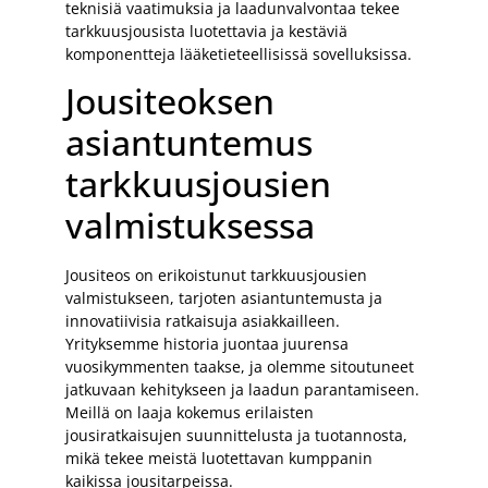
teknisiä vaatimuksia ja laadunvalvontaa tekee
tarkkuusjousista luotettavia ja kestäviä
komponentteja lääketieteellisissä sovelluksissa.
Jousiteoksen
asiantuntemus
tarkkuusjousien
valmistuksessa
Jousiteos on erikoistunut tarkkuusjousien
valmistukseen, tarjoten asiantuntemusta ja
innovatiivisia ratkaisuja asiakkailleen.
Yrityksemme historia juontaa juurensa
vuosikymmenten taakse, ja olemme sitoutuneet
jatkuvaan kehitykseen ja laadun parantamiseen.
Meillä on laaja kokemus erilaisten
jousiratkaisujen suunnittelusta ja tuotannosta,
mikä tekee meistä luotettavan kumppanin
kaikissa jousitarpeissa.