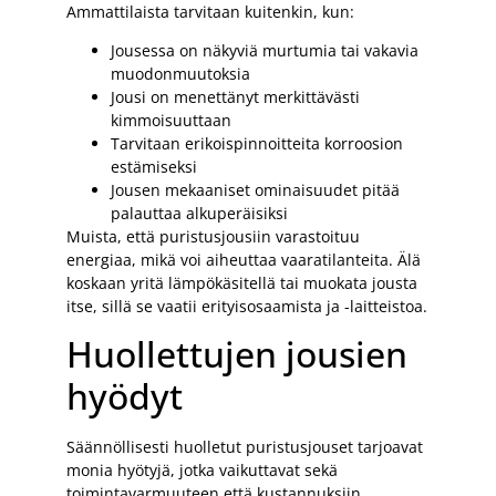
Ammattilaista tarvitaan kuitenkin, kun:
Jousessa on näkyviä murtumia tai vakavia
muodonmuutoksia
Jousi on menettänyt merkittävästi
kimmoisuuttaan
Tarvitaan erikoispinnoitteita korroosion
estämiseksi
Jousen mekaaniset ominaisuudet pitää
palauttaa alkuperäisiksi
Muista, että puristusjousiin varastoituu
energiaa, mikä voi aiheuttaa vaaratilanteita. Älä
koskaan yritä lämpökäsitellä tai muokata jousta
itse, sillä se vaatii erityisosaamista ja -laitteistoa.
Huollettujen jousien
hyödyt
Säännöllisesti huolletut puristusjouset tarjoavat
monia hyötyjä, jotka vaikuttavat sekä
toimintavarmuuteen että kustannuksiin.