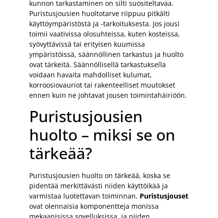
kunnon tarkastaminen on silti suositeltavaa.
Puristusjousien huoltotarve riippuu pitkälti
käyttöympäristöstä ja -tarkoituksesta. Jos jousi
toimii vaativissa olosuhteissa, kuten kosteissa,
syövyttävissä tai erityisen kuumissa
ympäristöissä, säännöllinen tarkastus ja huolto
ovat tärkeitä. Säännöllisellä tarkastuksella
voidaan havaita mahdolliset kulumat,
korroosiovauriot tai rakenteelliset muutokset
ennen kuin ne johtavat jousen toimintahäiriöön.
Puristusjousien
huolto – miksi se on
tärkeää?
Puristusjousien huolto on tärkeää, koska se
pidentää merkittävästi niiden käyttöikää ja
varmistaa luotettavan toiminnan.
Puristusjouset
ovat olennaisia komponentteja monissa
mekaanisissa sovelluksissa, ja niiden