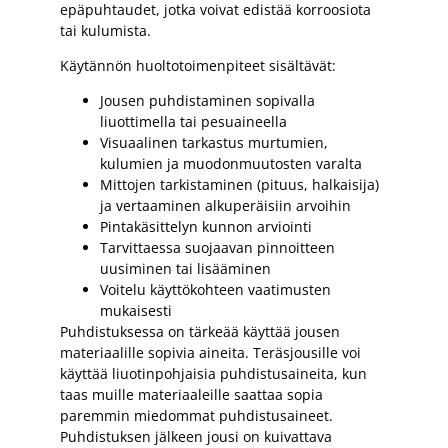
epäpuhtaudet, jotka voivat edistää korroosiota
tai kulumista.
Käytännön huoltotoimenpiteet sisältävät:
Jousen puhdistaminen sopivalla
liuottimella tai pesuaineella
Visuaalinen tarkastus murtumien,
kulumien ja muodonmuutosten varalta
Mittojen tarkistaminen (pituus, halkaisija)
ja vertaaminen alkuperäisiin arvoihin
Pintakäsittelyn kunnon arviointi
Tarvittaessa suojaavan pinnoitteen
uusiminen tai lisääminen
Voitelu käyttökohteen vaatimusten
mukaisesti
Puhdistuksessa on tärkeää käyttää jousen
materiaalille sopivia aineita. Teräsjousille voi
käyttää liuotinpohjaisia puhdistusaineita, kun
taas muille materiaaleille saattaa sopia
paremmin miedommat puhdistusaineet.
Puhdistuksen jälkeen jousi on kuivattava