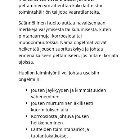
pettäminen voi aiheuttaa koko laitteiston
toimintahäiriön tai jopa vaaratilanteita.
Säännöllinen huolto auttaa havaitsemaan
merkkejä väsymisestä tai kulumisesta, kuten
pintanaarmuja, korroosiota tai
muodonmuutoksia. Nämä ongelmat voivat
heikentää jousen suorituskykyä ja johtaa
ennenaikaiseen pettämiseen, jos niitä ei korjata
ajoissa.
Huollon laiminlyönti voi johtaa useisiin
ongelmiin:
Jousen jäykkyyden ja kimmoisuuden
väheneminen
Jousen murtuminen äkillisesti
kuormituksen alla
Korroosiosta johtuva jousen
heikkeneminen
Laitteiden toimintahäiriöt ja
tuotantokatkokset