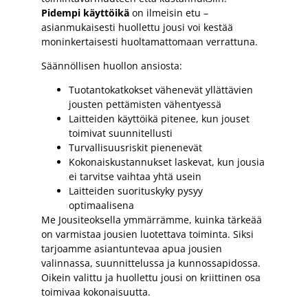
Pidempi käyttöikä
on ilmeisin etu –
asianmukaisesti huollettu jousi voi kestää
moninkertaisesti huoltamattomaan verrattuna.
Säännöllisen huollon ansiosta:
Tuotantokatkokset vähenevät yllättävien
jousten pettämisten vähentyessä
Laitteiden käyttöikä pitenee, kun jouset
toimivat suunnitellusti
Turvallisuusriskit pienenevät
Kokonaiskustannukset laskevat, kun jousia
ei tarvitse vaihtaa yhtä usein
Laitteiden suorituskyky pysyy
optimaalisena
Me Jousiteoksella ymmärrämme, kuinka tärkeää
on varmistaa jousien luotettava toiminta. Siksi
tarjoamme asiantuntevaa apua jousien
valinnassa, suunnittelussa ja kunnossapidossa.
Oikein valittu ja huollettu jousi on kriittinen osa
toimivaa kokonaisuutta.