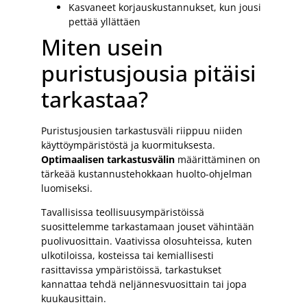
Kasvaneet korjauskustannukset, kun jousi
pettää yllättäen
Miten usein
puristusjousia pitäisi
tarkastaa?
Puristusjousien tarkastusväli riippuu niiden
käyttöympäristöstä ja kuormituksesta.
Optimaalisen tarkastusvälin
määrittäminen on
tärkeää kustannustehokkaan huolto-ohjelman
luomiseksi.
Tavallisissa teollisuusympäristöissä
suosittelemme tarkastamaan jouset vähintään
puolivuosittain. Vaativissa olosuhteissa, kuten
ulkotiloissa, kosteissa tai kemiallisesti
rasittavissa ympäristöissä, tarkastukset
kannattaa tehdä neljännesvuosittain tai jopa
kuukausittain.