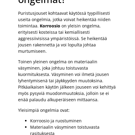
Puristusjouset kohtaavat käytössä tyypillisesti
useita ongelmia, jotka voivat heikentää niiden
toimintaa.
Korroosio
on yleisin ongelma,
erityisesti kosteissa tai kemiallisesti
aggressiivisissa ympäristöissä. Se heikentää
jousen rakennetta ja voi lopulta johtaa
murtumiseen.
Toinen yleinen ongelma on materiaalin
väsyminen, joka johtuu toistuvasta
kuormituksesta. Väsyminen voi ilmetä jousen
lyhentymisenä tai jäykkyyden muutoksina.
Pitkäaikaisen käytön jälkeen jouseen voi kehittyä
myös pysyviä muodonmuutoksia, jolloin se ei
enää palaudu alkuperäiseen mittaansa.
Yleisimpiä ongelmia ovat:
Korroosio ja ruostuminen
Materiaalin väsyminen toistuvasta
rasituksesta