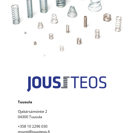
Tuusula
Ojakärsämöntie 2
04300 Tuusula
+358 10 2296 030
myynti@jousiteos.fi