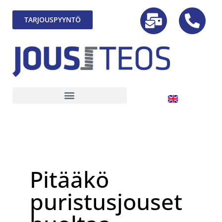
TARJOUSPYYNTÖ
Pitääkö
puristusjouset