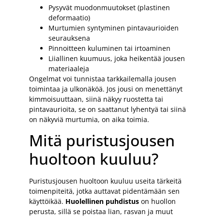
Pysyvät muodonmuutokset (plastinen
deformaatio)
Murtumien syntyminen pintavaurioiden
seurauksena
Pinnoitteen kuluminen tai irtoaminen
Liiallinen kuumuus, joka heikentää jousen
materiaaleja
Ongelmat voi tunnistaa tarkkailemalla jousen
toimintaa ja ulkonäköä. Jos jousi on menettänyt
kimmoisuuttaan, siinä näkyy ruostetta tai
pintavaurioita, se on saattanut lyhentyä tai siinä
on näkyviä murtumia, on aika toimia.
Mitä puristusjousen
huoltoon kuuluu?
Puristusjousen huoltoon kuuluu useita tärkeitä
toimenpiteitä, jotka auttavat pidentämään sen
käyttöikää.
Huolellinen puhdistus
on huollon
perusta, sillä se poistaa lian, rasvan ja muut