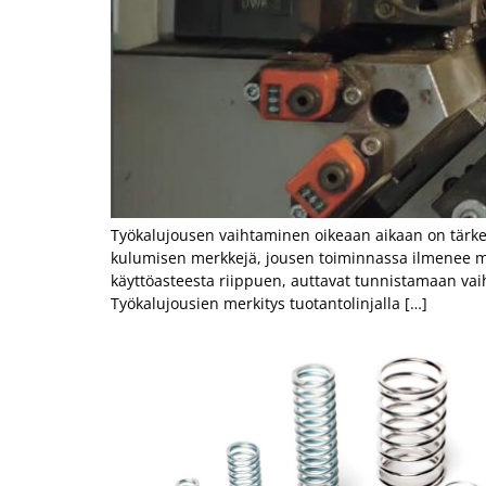
Työkalujousen vaihtaminen oikeaan aikaan on tärkeä 
kulumisen merkkejä, jousen toiminnassa ilmenee muu
käyttöasteesta riippuen, auttavat tunnistamaan vaih
Työkalujousien merkitys tuotantolinjalla […]