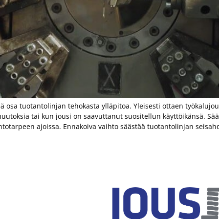
osa tuotantolinjan tehokasta ylläpitoa. Yleisesti ottaen työkalujou
toksia tai kun jousi on saavuttanut suositellun käyttöikänsä. Sää
totarpeen ajoissa. Ennakoiva vaihto säästää tuotantolinjan seisahdu