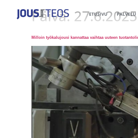
Päivä:
27.6.2025
ETUSIVU
PALVELU
Milloin työkalujousi kannattaa vaihtaa uuteen tuotantoli