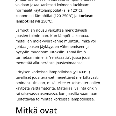
voidaan jakaa karkeasti kolmeen luokkaan:
normaalit käyttölämpötilat (alle 120°C),
kohonneet lämpötilat (120-250°C) ja
korkeat
lämpötilat
(yli 250°C).
Lämpötilan nousu vaikuttaa merkittävästi
jousien toimintaan. Kun lämpötila kohoaa,
metallien molekyylirakenne muuttuu, mikä voi
johtaa jousen jäykkyyden vähenemiseen ja
pysyviin muodonmuutoksiin. Tämä ilmiö
tunnetaan nimellä ”relaksaatio”, jossa jousi
menettää alkuperäistä jousivoimaansa.
Erityisen korkeissa lämpötiloissa (yli 400°C)
tavalliset jousiteräkset menettävät merkittävästi
ominaisuuksiaan, mikä tekee erikoismateriaalien
käytöstä välttämätöntä. Materiaalivalinta onkin
ratkaisevassa asemassa, kun jousilta vaaditaan
luotettavaa toimintaa korkeissa lämpötiloissa.
Mitkä ovat