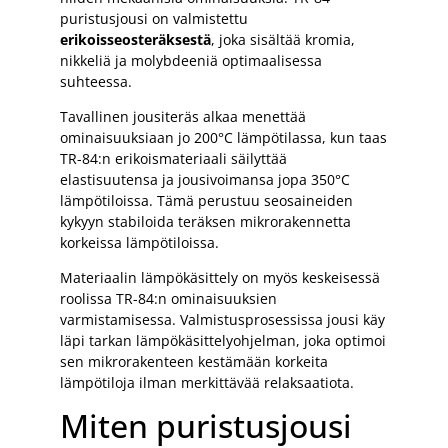
puristusjousi on valmistettu
erikoisseosteräksestä
, joka sisältää kromia,
nikkeliä ja molybdeeniä optimaalisessa
suhteessa.
Tavallinen jousiteräs alkaa menettää
ominaisuuksiaan jo 200°C lämpötilassa, kun taas
TR-84:n erikoismateriaali säilyttää
elastisuutensa ja jousivoimansa jopa 350°C
lämpötiloissa. Tämä perustuu seosaineiden
kykyyn stabiloida teräksen mikrorakennetta
korkeissa lämpötiloissa.
Materiaalin lämpökäsittely on myös keskeisessä
roolissa TR-84:n ominaisuuksien
varmistamisessa. Valmistusprosessissa jousi käy
läpi tarkan lämpökäsittelyohjelman, joka optimoi
sen mikrorakenteen kestämään korkeita
lämpötiloja ilman merkittävää relaksaatiota.
Miten puristusjousi