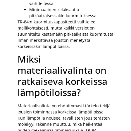
vaihdellessa
Minimaalinen relaksaatio
pitkäaikaisessakin kuormituksessa
TR-84:n kuormituskapasiteetti vaihtelee
mallikohtaisesti, mutta kaikki versiot on
suunniteltu kestämään pitkäaikaista kuormitusta
ilman merkittävää jouston menetystä
korkeissakin lämpötiloissa.
Miksi
materiaalivalinta on
ratkaiseva korkeissa
lämpötiloissa?
Materiaalivalinta on ehdottomasti tärkein tekijä
jousien toiminnassa korkeissa lämpötiloissa.
Kun lämpötila nousee, tavallisten jousiterästen
molekyylirakenne muuttuu, mikä heikentää
niiden mekaanisia ominaisuuksia. TR-84