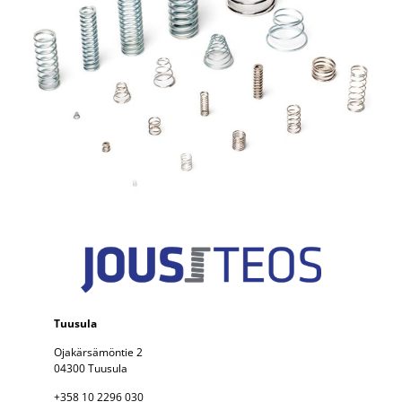
Tuusula
Ojakärsämöntie 2
04300 Tuusula
+358 10 2296 030