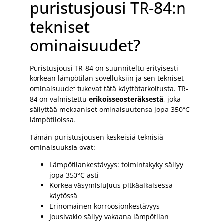
puristusjousi TR-84:n
tekniset
ominaisuudet?
Puristusjousi TR-84 on suunniteltu erityisesti
korkean lämpötilan sovelluksiin ja sen tekniset
ominaisuudet tukevat tätä käyttötarkoitusta. TR-
84 on valmistettu
erikoisseosteräksestä
, joka
säilyttää mekaaniset ominaisuutensa jopa 350°C
lämpötiloissa.
Tämän puristusjousen keskeisiä teknisiä
ominaisuuksia ovat:
Lämpötilankestävyys: toimintakyky säilyy
jopa 350°C asti
Korkea väsymislujuus pitkäaikaisessa
käytössä
Erinomainen korroosionkestävyys
Jousivakio säilyy vakaana lämpötilan