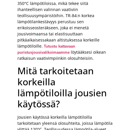
350°C lämpötiloissa, mikä tekee siitä
ihanteellisen valinnan vaativiin
teollisuusympäristöihin. TR-84:n korkea
lämpötilankestävyys perustuu sen
erikoisseosteräkseen, joka ei menetä
jousivoimaansa tai elastisuuttaan
pitkäaikaisessakaan altistuksessa korkeille
lämpötiloille.
Tutustu kattavaan
löytääksesi oikean
puristusjousivalikoimaamme
ratkaisun vaativimpiinkin olosuhteisiin.
Mitä tarkoitetaan
korkeilla
lämpötiloilla jousien
käytössä?
Jousien käytössä korkeilla lämpötiloilla
tarkoitetaan yleensä olosuhteita, joissa lämpötila
ylittää 120°C. Teollisuudessa lämpötila-alueet