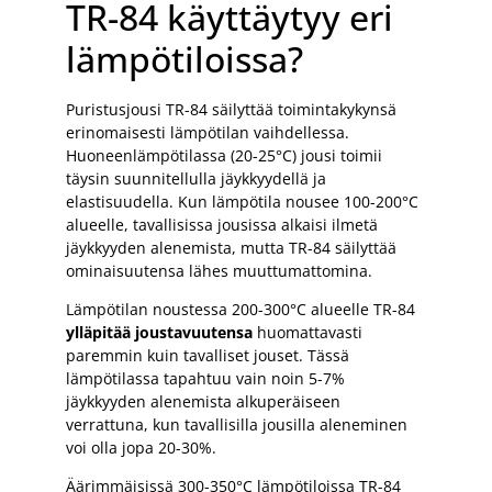
TR-84 käyttäytyy eri
lämpötiloissa?
Puristusjousi TR-84 säilyttää toimintakykynsä
erinomaisesti lämpötilan vaihdellessa.
Huoneenlämpötilassa (20-25°C) jousi toimii
täysin suunnitellulla jäykkyydellä ja
elastisuudella. Kun lämpötila nousee 100-200°C
alueelle, tavallisissa jousissa alkaisi ilmetä
jäykkyyden alenemista, mutta TR-84 säilyttää
ominaisuutensa lähes muuttumattomina.
Lämpötilan noustessa 200-300°C alueelle TR-84
ylläpitää joustavuutensa
huomattavasti
paremmin kuin tavalliset jouset. Tässä
lämpötilassa tapahtuu vain noin 5-7%
jäykkyyden alenemista alkuperäiseen
verrattuna, kun tavallisilla jousilla aleneminen
voi olla jopa 20-30%.
Äärimmäisissä 300-350°C lämpötiloissa TR-84