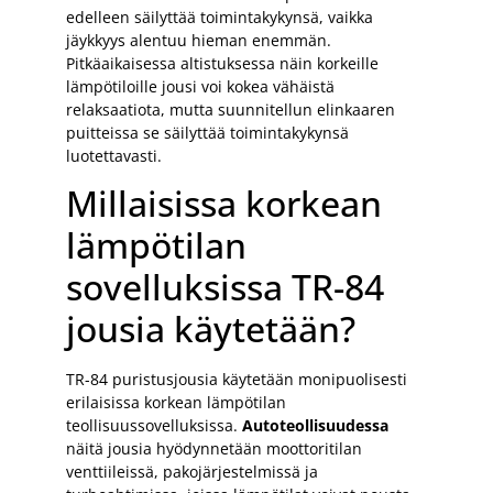
edelleen säilyttää toimintakykynsä, vaikka
jäykkyys alentuu hieman enemmän.
Pitkäaikaisessa altistuksessa näin korkeille
lämpötiloille jousi voi kokea vähäistä
relaksaatiota, mutta suunnitellun elinkaaren
puitteissa se säilyttää toimintakykynsä
luotettavasti.
Millaisissa korkean
lämpötilan
sovelluksissa TR-84
jousia käytetään?
TR-84 puristusjousia käytetään monipuolisesti
erilaisissa korkean lämpötilan
teollisuussovelluksissa.
Autoteollisuudessa
näitä jousia hyödynnetään moottoritilan
venttiileissä, pakojärjestelmissä ja