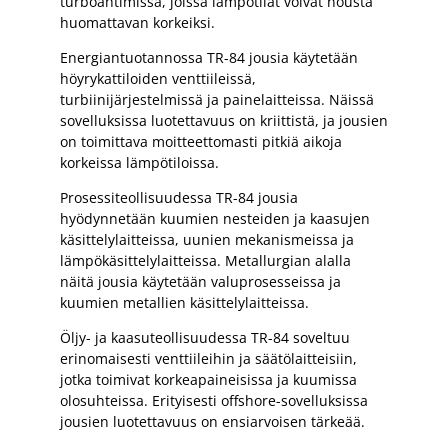
turboahtimissa, joissa lämpötilat voivat nousta
huomattavan korkeiksi.
Energiantuotannossa TR-84 jousia käytetään
höyrykattiloiden venttiileissä,
turbiinijärjestelmissä ja painelaitteissa. Näissä
sovelluksissa luotettavuus on kriittistä, ja jousien
on toimittava moitteettomasti pitkiä aikoja
korkeissa lämpötiloissa.
Prosessiteollisuudessa TR-84 jousia
hyödynnetään kuumien nesteiden ja kaasujen
käsittelylaitteissa, uunien mekanismeissa ja
lämpökäsittelylaitteissa. Metallurgian alalla
näitä jousia käytetään valuprosesseissa ja
kuumien metallien käsittelylaitteissa.
Öljy- ja kaasuteollisuudessa TR-84 soveltuu
erinomaisesti venttiileihin ja säätölaitteisiin,
jotka toimivat korkeapaineisissa ja kuumissa
olosuhteissa. Erityisesti offshore-sovelluksissa
jousien luotettavuus on ensiarvoisen tärkeää.