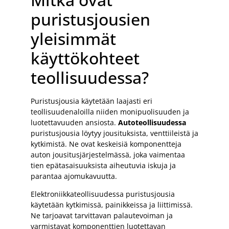
puristusjousien
yleisimmät
käyttökohteet
teollisuudessa?
Puristusjousia käytetään laajasti eri
teollisuudenaloilla niiden monipuolisuuden ja
luotettavuuden ansiosta.
Autoteollisuudessa
puristusjousia löytyy jousituksista, venttiileistä ja
kytkimistä. Ne ovat keskeisiä komponentteja
auton jousitusjärjestelmässä, joka vaimentaa
tien epätasaisuuksista aiheutuvia iskuja ja
parantaa ajomukavuutta.
Elektroniikkateollisuudessa puristusjousia
käytetään kytkimissä, painikkeissa ja liittimissä.
Ne tarjoavat tarvittavan palautevoiman ja
varmistavat komponenttien luotettavan