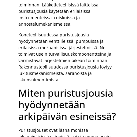
toiminnan. Lääketieteellisissä laitteissa
puristusjousia käytetään erilaisissa
instrumenteissa, ruiskuissa ja
annostelumekanismeissa.
Koneteollisuudessa puristusjousia
hyödynnetään venttiileissä, pumpuissa ja
erilaisissa mekaanisissa järjestelmissä. Ne
toimivat usein turvallisuuskomponentteina ja
varmistavat järjestelmien oikean toiminnan.
Rakennusteollisuudessa puristusjousia löytyy
lukitusmekanismeista, saranoista ja
iskunvaimentimista.
Miten puristusjousia
hyödynnetään
arkipäivän esineissä?
Puristusjouset ovat läsnä monissa
jokapäiväisissä esineissä, vaikka emme usein