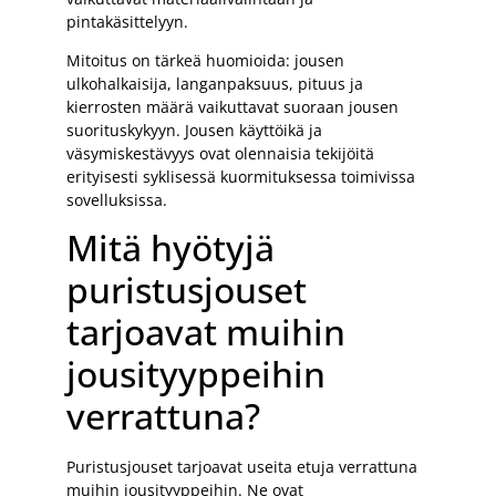
pintakäsittelyyn.
Mitoitus on tärkeä huomioida: jousen
ulkohalkaisija, langanpaksuus, pituus ja
kierrosten määrä vaikuttavat suoraan jousen
suorituskykyyn. Jousen käyttöikä ja
väsymiskestävyys ovat olennaisia tekijöitä
erityisesti syklisessä kuormituksessa toimivissa
sovelluksissa.
Mitä hyötyjä
puristusjouset
tarjoavat muihin
jousityyppeihin
verrattuna?
Puristusjouset tarjoavat useita etuja verrattuna
muihin jousityyppeihin. Ne ovat