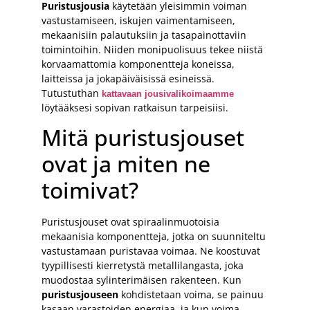
Puristusjousia
käytetään yleisimmin voiman
vastustamiseen, iskujen vaimentamiseen,
mekaanisiin palautuksiin ja tasapainottaviin
toimintoihin. Niiden monipuolisuus tekee niistä
korvaamattomia komponentteja koneissa,
laitteissa ja jokapäiväisissä esineissä.
Tutustuthan
kattavaan jousivalikoimaamme
löytääksesi sopivan ratkaisun tarpeisiisi.
Mitä puristusjouset
ovat ja miten ne
toimivat?
Puristusjouset ovat spiraalinmuotoisia
mekaanisia komponentteja, jotka on suunniteltu
vastustamaan puristavaa voimaa. Ne koostuvat
tyypillisesti kierretystä metallilangasta, joka
muodostaa sylinterimäisen rakenteen. Kun
puristusjouseen
kohdistetaan voima, se painuu
kasaan varastoiden energiaa, ja kun voima