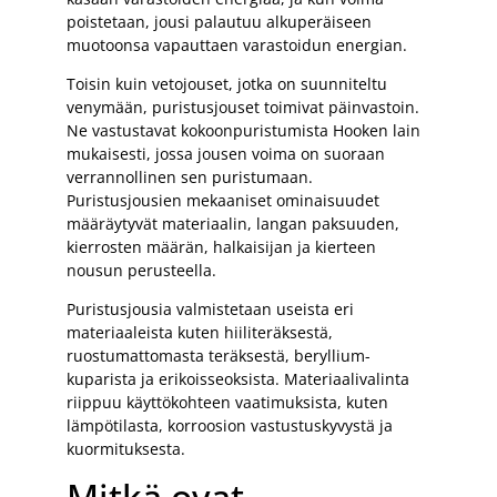
poistetaan, jousi palautuu alkuperäiseen
muotoonsa vapauttaen varastoidun energian.
Toisin kuin vetojouset, jotka on suunniteltu
venymään, puristusjouset toimivat päinvastoin.
Ne vastustavat kokoonpuristumista Hooken lain
mukaisesti, jossa jousen voima on suoraan
verrannollinen sen puristumaan.
Puristusjousien mekaaniset ominaisuudet
määräytyvät materiaalin, langan paksuuden,
kierrosten määrän, halkaisijan ja kierteen
nousun perusteella.
Puristusjousia valmistetaan useista eri
materiaaleista kuten hiiliteräksestä,
ruostumattomasta teräksestä, beryllium-
kuparista ja erikoisseoksista. Materiaalivalinta
riippuu käyttökohteen vaatimuksista, kuten
lämpötilasta, korroosion vastustuskyvystä ja
kuormituksesta.
Mitkä ovat