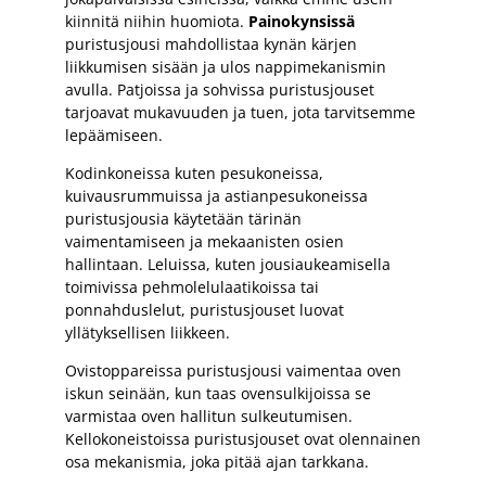
kiinnitä niihin huomiota.
Painokynsissä
puristusjousi mahdollistaa kynän kärjen
liikkumisen sisään ja ulos nappimekanismin
avulla. Patjoissa ja sohvissa puristusjouset
tarjoavat mukavuuden ja tuen, jota tarvitsemme
lepäämiseen.
Kodinkoneissa kuten pesukoneissa,
kuivausrummuissa ja astianpesukoneissa
puristusjousia käytetään tärinän
vaimentamiseen ja mekaanisten osien
hallintaan. Leluissa, kuten jousiaukeamisella
toimivissa pehmolelulaatikoissa tai
ponnahduslelut, puristusjouset luovat
yllätyksellisen liikkeen.
Ovistoppareissa puristusjousi vaimentaa oven
iskun seinään, kun taas ovensulkijoissa se
varmistaa oven hallitun sulkeutumisen.
Kellokoneistoissa puristusjouset ovat olennainen
osa mekanismia, joka pitää ajan tarkkana.