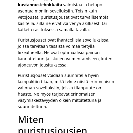
kustannustehokkaita
valmistaa ja helppo
asentaa moniin sovelluksiin. Toisin kuin
vetojouset, puristusjouset ovat turvallisempia
käsitellä, sillä ne eivät voi venyä äkillisesti tai
katketa rasituksessa samalla tavalla.
Puristusjouset ovat ihanteellisia sovelluksissa,
joissa tarvitaan tasaista voimaa tietyllä
liikealueella. Ne ovat optimaalisia painon
kannatteluun ja iskujen vaimentamiseen, kuten
ajoneuvon jousituksessa.
Puristusjouset voidaan suunnitella hyvin
kompaktiin tilaan, mikä tekee niistä erinomaisen
valinnan sovelluksiin, joissa tilanpuute on
haaste. Ne myös tarjoavat erinomaisen
väsymiskestävyyden oikein mitoitettuna ja
suunniteltuna.
Miten
puristusjousien