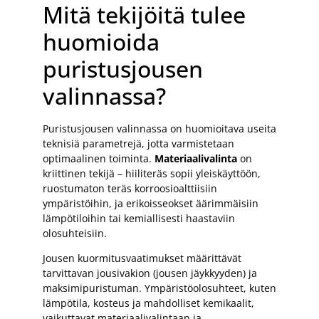
Mitä tekijöitä tulee
huomioida
puristusjousen
valinnassa?
Puristusjousen valinnassa on huomioitava useita
teknisiä parametrejä, jotta varmistetaan
optimaalinen toiminta.
Materiaalivalinta
on
kriittinen tekijä – hiiliteräs sopii yleiskäyttöön,
ruostumaton teräs korroosioalttiisiin
ympäristöihin, ja erikoisseokset äärimmäisiin
lämpötiloihin tai kemiallisesti haastaviin
olosuhteisiin.
Jousen kuormitusvaatimukset määrittävät
tarvittavan jousivakion (jousen jäykkyyden) ja
maksimipuristuman. Ympäristöolosuhteet, kuten
lämpötila, kosteus ja mahdolliset kemikaalit,
vaikuttavat materiaalivalintaan ja