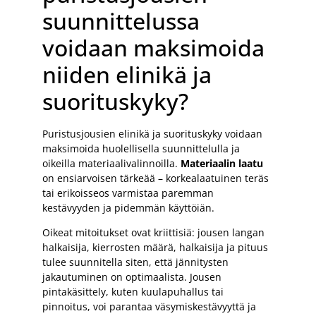
suunnittelussa
voidaan maksimoida
niiden elinikä ja
suorituskyky?
Puristusjousien elinikä ja suorituskyky voidaan
maksimoida huolellisella suunnittelulla ja
oikeilla materiaalivalinnoilla.
Materiaalin laatu
on ensiarvoisen tärkeää – korkealaatuinen teräs
tai erikoisseos varmistaa paremman
kestävyyden ja pidemmän käyttöiän.
Oikeat mitoitukset ovat kriittisiä: jousen langan
halkaisija, kierrosten määrä, halkaisija ja pituus
tulee suunnitella siten, että jännitysten
jakautuminen on optimaalista. Jousen
pintakäsittely, kuten kuulapuhallus tai
pinnoitus, voi parantaa väsymiskestävyyttä ja