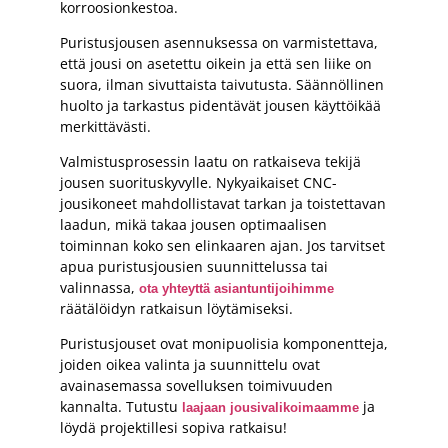
korroosionkestoa.
Puristusjousen asennuksessa on varmistettava,
että jousi on asetettu oikein ja että sen liike on
suora, ilman sivuttaista taivutusta. Säännöllinen
huolto ja tarkastus pidentävät jousen käyttöikää
merkittävästi.
Valmistusprosessin laatu on ratkaiseva tekijä
jousen suorituskyvylle. Nykyaikaiset CNC-
jousikoneet mahdollistavat tarkan ja toistettavan
laadun, mikä takaa jousen optimaalisen
toiminnan koko sen elinkaaren ajan. Jos tarvitset
apua puristusjousien suunnittelussa tai
valinnassa,
ota yhteyttä asiantuntijoihimme
räätälöidyn ratkaisun löytämiseksi.
Puristusjouset ovat monipuolisia komponentteja,
joiden oikea valinta ja suunnittelu ovat
avainasemassa sovelluksen toimivuuden
kannalta. Tutustu
ja
laajaan jousivalikoimaamme
löydä projektillesi sopiva ratkaisu!