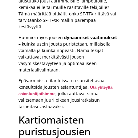
altistuuko jousi äärimmäisille lämpötiloille,
kemikaaleille tai muille rasittaville tekijöille?
Tämä määrittää pitkälti, onko SF-TFX riittävä vai
tarvitaanko SF-TFXR-mallin parempaa
kestävyyttä.
Huomioi myös jousen
dynaamiset vaatimukset
– kuinka usein jousta puristetaan, millaisella
voimalla ja kuinka nopeasti. Nämä tekijät
vaikuttavat merkittävästi jousen
väsymiskestävyyteen ja optimaaliseen
materiaalivalintaan.
Epävarmoissa tilanteissa on suositeltavaa
konsultoida jousten asiantuntijaa.
Ota yhteyttä
, jotka auttavat sinua
asiantuntijoihimme
valitsemaan juuri oikean jousiratkaisun
tarpeitasi vastaavaksi.
Kartiomaisten
puristusjousien