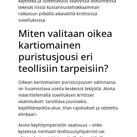
käyttöikä ja luotettavuus vaativissa olosuhteissa
tekevät niistä kustannustehokkaamman
ratkaisun pitkällä aikavälillä kriittisissä
sovelluksissa.
Miten valitaan oikea
kartiomainen
puristusjousi eri
teollisiin tarpeisiin?
Oikean kartiomaisen puristusjousen valinnassa
on huomioitava useita keskeisiä tekijöitä. Aloita
määrittelemällä sovelluksen kriittiset
vaatimukset: tarvittava jousivakio,
käyttölämpötila-alue, tilan rajoitukset ja odotettu
elinkaari.
Arvioi käyttöympäristön vaativuus – onko
kyseessä normaali teollisuusympäristö vai