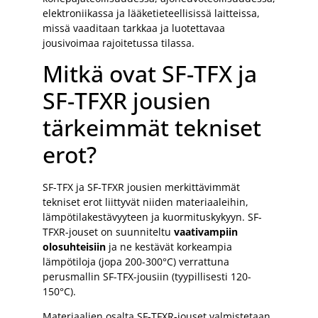
elektroniikassa ja lääketieteellisissä laitteissa,
missä vaaditaan tarkkaa ja luotettavaa
jousivoimaa rajoitetussa tilassa.
Mitkä ovat SF-TFX ja
SF-TFXR jousien
tärkeimmät tekniset
erot?
SF-TFX ja SF-TFXR jousien merkittävimmät
tekniset erot liittyvät niiden materiaaleihin,
lämpötilakestävyyteen ja kuormituskykyyn. SF-
TFXR-jouset on suunniteltu
vaativampiin
olosuhteisiin
ja ne kestävät korkeampia
lämpötiloja (jopa 200-300°C) verrattuna
perusmallin SF-TFX-jousiin (tyypillisesti 120-
150°C).
Materiaalien osalta SF-TFXR-jouset valmistetaan