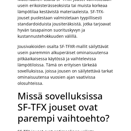
usein erikoisterässeoksista tai muista korkeaa
lämpötilaa kestävistä materiaaleista. SF-TFX-
jouset puolestaan valmistetaan tyypillisesti
standardoiduista jousiteräksistä, jotka tarjoavat
hyvän tasapainon suorituskyvyn ja
kustannustehokkuuden välillä.
Jousivakioiden osalta SF-TFXR-mallit säilyttävät
usein paremmin alkuperäiset ominaisuutensa
pitkäaikaisessa käytössä ja vaihtelevissa
lämpötiloissa. Tämä on erityisen tärkeää
sovelluksissa, joissa jousen on säilytettävä tarkat
ominaisuutensa vuosien ajan vaativissa
olosuhteissa.
Missä sovelluksissa
SF-TFX jouset ovat
parempi vaihtoehto?