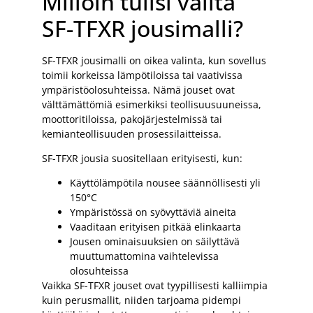
Milloin tulisi valita
SF-TFXR jousimalli?
SF-TFXR jousimalli on oikea valinta, kun sovellus
toimii korkeissa lämpötiloissa tai vaativissa
ympäristöolosuhteissa. Nämä jouset ovat
välttämättömiä esimerkiksi teollisuusuuneissa,
moottoritiloissa, pakojärjestelmissä tai
kemianteollisuuden prosessilaitteissa.
SF-TFXR jousia suositellaan erityisesti, kun:
Käyttölämpötila nousee säännöllisesti yli
150°C
Ympäristössä on syövyttäviä aineita
Vaaditaan erityisen pitkää elinkaarta
Jousen ominaisuuksien on säilyttävä
muuttumattomina vaihtelevissa
olosuhteissa
Vaikka SF-TFXR jouset ovat tyypillisesti kalliimpia
kuin perusmallit, niiden tarjoama pidempi