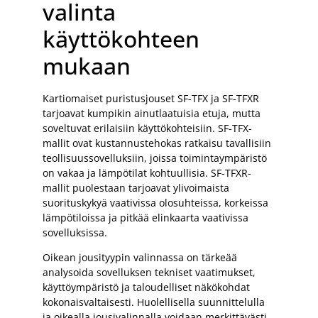
valinta
käyttökohteen
mukaan
Kartiomaiset puristusjouset SF-TFX ja SF-TFXR
tarjoavat kumpikin ainutlaatuisia etuja, mutta
soveltuvat erilaisiin käyttökohteisiin. SF-TFX-
mallit ovat kustannustehokas ratkaisu tavallisiin
teollisuussovelluksiin, joissa toimintaympäristö
on vakaa ja lämpötilat kohtuullisia. SF-TFXR-
mallit puolestaan tarjoavat ylivoimaista
suorituskykyä vaativissa olosuhteissa, korkeissa
lämpötiloissa ja pitkää elinkaarta vaativissa
sovelluksissa.
Oikean jousityypin valinnassa on tärkeää
analysoida sovelluksen tekniset vaatimukset,
käyttöympäristö ja taloudelliset näkökohdat
kokonaisvaltaisesti. Huolellisella suunnittelulla
ja oikealla jousivalinnalla voidaan merkittävästi