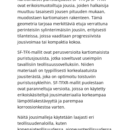
ovat erikoismuotoiltuja jousia, joiden halkaisija
muuttuu tasaisesti jousen pituuden mukaan,
muodostaen kartiomaisen rakenteen. Tämä
geometria tarjoaa merkittäviä etuja verrattuna
perinteisiin sylinterimäisiin jousiin, erityisesti
tilanteissa, joissa vaaditaan progressiivista
jousivoimaa tai kompaktia kokoa.
SF-TFX-mallit ovat perusversioita kartiomaisista
puristusjousista, jotka soveltuvat useimpiin
tavallisiin teollisuussovelluksiin. Niiden
materiaali on tyypillisesti korkealaatuista
jousiterästä, joka on optimoitu toistuviin
puristussykleihin. SF-TFXR-mallit puolestaan
ovat paranneltuja versioita, joissa on käytetty
erikoiskäsiteltyä jousimateriaalia korkeampaa
lämpötilakestävyyttä ja parempaa
korroosionkestoa varten.
Näitä jousimalleja käytetään laajasti eri
teollisuudenaloilla, kuten
konepajateollisuudessa, ajoneuvoteollisuudessa,