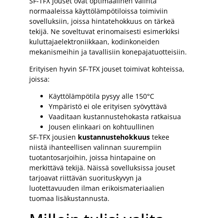
SF-TFX jouset ovat optimaalinen valinta
normaaleissa käyttölämpötiloissa toimiviin
sovelluksiin, joissa hintatehokkuus on tärkeä
tekijä. Ne soveltuvat erinomaisesti esimerkiksi
kuluttajaelektroniikkaan, kodinkoneiden
mekanismeihin ja tavallisiin konepajatuotteisiin.
Erityisen hyvin SF-TFX jouset toimivat kohteissa,
joissa:
Käyttölämpötila pysyy alle 150°C
Ympäristö ei ole erityisen syövyttävä
Vaaditaan kustannustehokasta ratkaisua
Jousen elinkaari on kohtuullinen
SF-TFX jousien
kustannustehokkuus
tekee
niistä ihanteellisen valinnan suurempiin
tuotantosarjoihin, joissa hintapaine on
merkittävä tekijä. Näissä sovelluksissa jouset
tarjoavat riittävän suorituskyvyn ja
luotettavuuden ilman erikoismateriaalien
tuomaa lisäkustannusta.