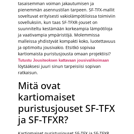
tasaisemman voiman jakautumisen ja
pienemmän asennustilan tarpeen. SF-TFX-mallit
soveltuvat erityisesti vakiolämpötiloissa toimiviin
sovelluksiin, kun taas SF-TFXR-jouset on
suunniteltu kestämään korkeampia lämpötiloja
ja vaativampia ympäristöjä. Molemmissa
malleissa yhdistyvät kompakti koko, luotettavuus
ja optimoitu jousivakio. Etsitkö sopivaa
kartiomaista puristusjousta omaan projektiisi?
Tutustu Jousiteoksen kattavaan jousivalikoimaan
löytääksesi juuri sinun tarpeisiisi sopivan
ratkaisun.
Mitä ovat
kartiomaiset
puristusjouset SF-TFX
ja SF-TFXR?
Kartiomaiset puristusjouset SF-TFX ja SF-TFXR