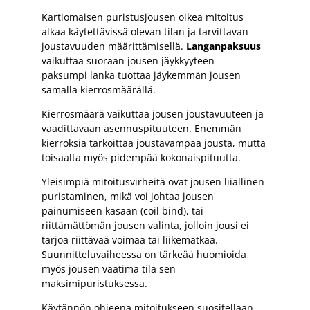
Kartiomaisen puristusjousen oikea mitoitus
alkaa käytettävissä olevan tilan ja tarvittavan
joustavuuden määrittämisellä.
Langanpaksuus
vaikuttaa suoraan jousen jäykkyyteen –
paksumpi lanka tuottaa jäykemmän jousen
samalla kierrosmäärällä.
Kierrosmäärä vaikuttaa jousen joustavuuteen ja
vaadittavaan asennuspituuteen. Enemmän
kierroksia tarkoittaa joustavampaa jousta, mutta
toisaalta myös pidempää kokonaispituutta.
Yleisimpiä mitoitusvirheitä ovat jousen liiallinen
puristaminen, mikä voi johtaa jousen
painumiseen kasaan (coil bind), tai
riittämättömän jousen valinta, jolloin jousi ei
tarjoa riittävää voimaa tai liikematkaa.
Suunnitteluvaiheessa on tärkeää huomioida
myös jousen vaatima tila sen
maksimipuristuksessa.
Käytännön ohjeena mitoitukseen suositellaan,