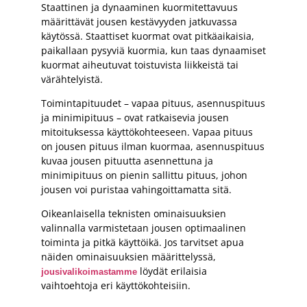
Staattinen ja dynaaminen kuormitettavuus
määrittävät jousen kestävyyden jatkuvassa
käytössä. Staattiset kuormat ovat pitkäaikaisia,
paikallaan pysyviä kuormia, kun taas dynaamiset
kuormat aiheutuvat toistuvista liikkeistä tai
värähtelyistä.
Toimintapituudet – vapaa pituus, asennuspituus
ja minimipituus – ovat ratkaisevia jousen
mitoituksessa käyttökohteeseen. Vapaa pituus
on jousen pituus ilman kuormaa, asennuspituus
kuvaa jousen pituutta asennettuna ja
minimipituus on pienin sallittu pituus, johon
jousen voi puristaa vahingoittamatta sitä.
Oikeanlaisella teknisten ominaisuuksien
valinnalla varmistetaan jousen optimaalinen
toiminta ja pitkä käyttöikä. Jos tarvitset apua
näiden ominaisuuksien määrittelyssä,
löydät erilaisia
jousivalikoimastamme
vaihtoehtoja eri käyttökohteisiin.