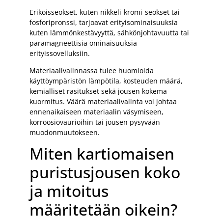
Erikoisseokset, kuten nikkeli-kromi-seokset tai
fosforipronssi, tarjoavat erityisominaisuuksia
kuten lämmönkestävyyttä, sähkönjohtavuutta tai
paramagneettisia ominaisuuksia
erityissovelluksiin.
Materiaalivalinnassa tulee huomioida
käyttöympäristön lämpötila, kosteuden määrä,
kemialliset rasitukset sekä jousen kokema
kuormitus. Väärä materiaalivalinta voi johtaa
ennenaikaiseen materiaalin väsymiseen,
korroosiovaurioihin tai jousen pysyvään
muodonmuutokseen.
Miten kartiomaisen
puristusjousen koko
ja mitoitus
määritetään oikein?