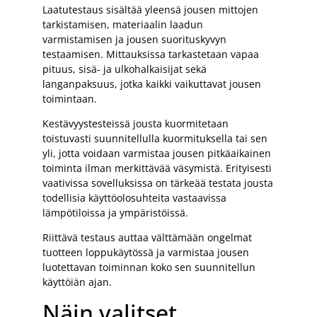
Laatutestaus sisältää yleensä jousen mittojen
tarkistamisen, materiaalin laadun
varmistamisen ja jousen suorituskyvyn
testaamisen. Mittauksissa tarkastetaan vapaa
pituus, sisä- ja ulkohalkaisijat sekä
langanpaksuus, jotka kaikki vaikuttavat jousen
toimintaan.
Kestävyystesteissä jousta kuormitetaan
toistuvasti suunnitellulla kuormituksella tai sen
yli, jotta voidaan varmistaa jousen pitkäaikainen
toiminta ilman merkittävää väsymistä. Erityisesti
vaativissa sovelluksissa on tärkeää testata jousta
todellisia käyttöolosuhteita vastaavissa
lämpötiloissa ja ympäristöissä.
Riittävä testaus auttaa välttämään ongelmat
tuotteen loppukäytössä ja varmistaa jousen
luotettavan toiminnan koko sen suunnitellun
käyttöiän ajan.
Näin valitset