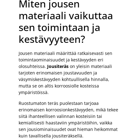
Miten jousen
materiaali vaikuttaa
sen toimintaan ja
kestävyyteen?
Jousen materiaali määrittää ratkaisevasti sen
toimintaominaisuudet ja kestävyyden eri
olosuhteissa.
Jousiteräs
on yleisin materiaali
tarjoten erinomaisen joustavuuden ja
väsymiskestävyyden kohtuullisella hinnalla,
mutta se on altis korroosiolle kosteissa
ympäristöissä.
Ruostumaton teräs puolestaan tarjoaa
erinomaisen korroosionkestävyyden, mikä tekee
siitä ihanteellisen valinnan kosteisiin tai
kemiallisesti haastaviin ympäristöihin, vaikka
sen jousiominaisuudet ovat hieman heikommat
kuin tavallisella jousiteräksellä.