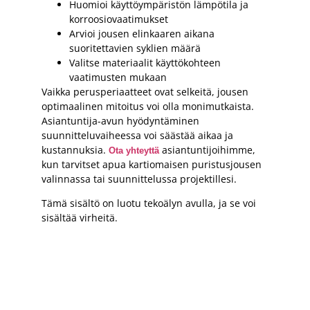
Huomioi käyttöympäristön lämpötila ja
korroosiovaatimukset
Arvioi jousen elinkaaren aikana
suoritettavien syklien määrä
Valitse materiaalit käyttökohteen
vaatimusten mukaan
Vaikka perusperiaatteet ovat selkeitä, jousen
optimaalinen mitoitus voi olla monimutkaista.
Asiantuntija-avun hyödyntäminen
suunnitteluvaiheessa voi säästää aikaa ja
kustannuksia.
asiantuntijoihimme,
Ota yhteyttä
kun tarvitset apua kartiomaisen puristusjousen
valinnassa tai suunnittelussa projektillesi.
Tämä sisältö on luotu tekoälyn avulla, ja se voi
sisältää virheitä.