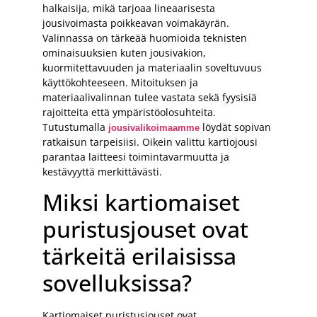
halkaisija, mikä tarjoaa lineaarisesta
jousivoimasta poikkeavan voimakäyrän.
Valinnassa on tärkeää huomioida teknisten
ominaisuuksien kuten jousivakion,
kuormitettavuuden ja materiaalin soveltuvuus
käyttökohteeseen. Mitoituksen ja
materiaalivalinnan tulee vastata sekä fyysisiä
rajoitteita että ympäristöolosuhteita.
Tutustumalla
löydät sopivan
jousivalikoimaamme
ratkaisun tarpeisiisi. Oikein valittu kartiojousi
parantaa laitteesi toimintavarmuutta ja
kestävyyttä merkittävästi.
Miksi kartiomaiset
puristusjouset ovat
tärkeitä erilaisissa
sovelluksissa?
Kartiomaiset puristusjouset ovat