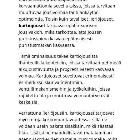
korvaamattomia sovelluksissa, joissa tarvitaan
muuttuvaa jousivoimaa tai tilankäytön
optimointia. Toisin kuin tavalliset lieriöjouset,
kartiojouset
tarjoavat epälineaarisen
jousivakion, mikä tarkoittaa, että jousen
puristusvoima kasvaa epätasaisesti
puristusmatkan kasvaessa.
Tämä ominaisuus tekee kartiojousista
ihanteellisia kohteisiin, joissa tarvitaan pehmeää
alkujoustavuutta ja progressiivisesti kasvavaa
voimaa. Kartiojouset soveltuvat erinomaisesti
esimerkiksi iskunvaimentimiin,
venttiilimekanismeihin ja työkaluihin, joissa
rajoitettu tila ja muuttuva voimantarve ovat
keskeisiä.
Verrattuna lieriöjousiin, kartiojouset tarjoavat
myös etuja kokoonpantavuudessa, sillä ne
voidaan usein pakata sisäkkäin, mikä säästää
tilaa. Lisäksi ne mahdollistavat matalamman
asennuskorkeuden samalla jousivoimalla, mikä