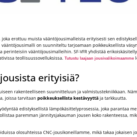
 joka erottuu muista vääntöjousimalleista erityisesti sen edistykse
 vääntöjousimalli on suunniteltu tarjoamaan poikkeuksellista väsy
perinteisiin vääntöjousimalleihin. SF-VFR yhdistää erikoiskäsitelly
ivissa teollisuussovelluksissa.
l
Tutustu laajaan jousivalikoimaamme
ousista erityisiä?
uiseen rakenteelliseen suunnitteluun ja valmistustekniikkaan. Näm
a, joissa tarvitaan
poikkeuksellista kestävyyttä
ja tarkkuutta.
yödyntää edistyksellistä lämpökäsittelyprosessia, joka parantaa mer
dollistaa paremman jännitysjakauman jousen koko rakenteessa, mik
loiduissa olosuhteissa CNC-jousikoneillamme, mikä takaa jokaisen j