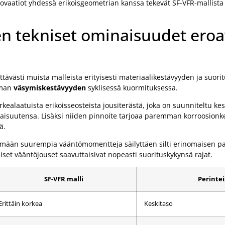
vaatiot yhdessä erikoisgeometrian kanssa tekevät SF-VFR-mallista 
n tekniset ominaisuudet eroa
ävästi muista malleista erityisesti materiaalikestävyyden ja suorit
mman
väsymiskestävyyden
syklisessä kuormituksessa.
rkealaatuista erikoisseosteista jousiterästä, joka on suunniteltu 
minaisuutensa. Lisäksi niiden pinnoite tarjoaa paremman korroosion
ä.
elemään suurempia vääntömomentteja säilyttäen silti erinomaisen 
iset vääntöjouset saavuttaisivat nopeasti suorituskykynsä rajat.
SF-VFR malli
Perintei
Erittäin korkea
Keskitaso