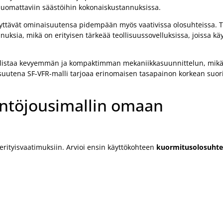
uomattaviin säästöihin kokonaiskustannuksissa.
äilyttävät ominaisuutensa pidempään myös vaativissa olosuhteissa.
nnuksia, mikä on erityisen tärkeää teollisuussovelluksissa, joissa k
llistaa kevyemmän ja kompaktimman mekaniikkasuunnittelun, mikä 
uutena SF-VFR-malli tarjoaa erinomaisen tasapainon korkean suori
äntöjousimallin omaan
erityisvaatimuksiin. Arvioi ensin käyttökohteen
kuormitusolosuhte