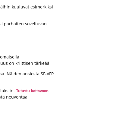
Näihin kuuluvat esimerkiksi
isi parhaiten soveltuvan
nomaisella
uus on kriittisen tärkeää.
ssa. Näiden ansiosta SF-VFR
luksiin.
Tutustu kattavaan
sta neuvontaa