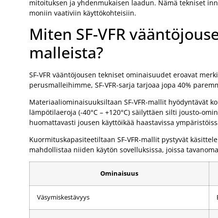
mitoituksen ja yhdenmukaisen laadun. Nämä tekniset inno
moniin vaativiin käyttökohteisiin.
Miten SF-VFR vääntöjouse
malleista?
SF-VFR vääntöjousen tekniset ominaisuudet eroavat merkitt
perusmalleihimme, SF-VFR-sarja tarjoaa jopa 40% pare
Materiaaliominaisuuksiltaan SF-VFR-mallit hyödyntävät ko
lämpötilaeroja (-40°C – +120°C) säilyttäen silti jousto-o
huomattavasti jousen käyttöikää haastavissa ympäristöiss
Kuormituskapasiteetiltaan SF-VFR-mallit pystyvät käsitt
mahdollistaa niiden käytön sovelluksissa, joissa tavanoma
Ominaisuus
Väsymiskestävyys