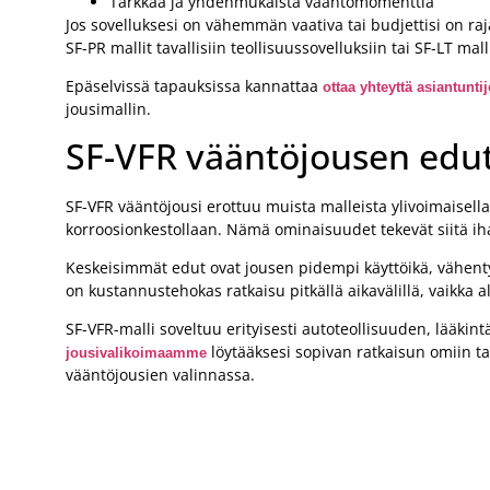
Tarkkaa ja yhdenmukaista vääntömomenttia
Jos sovelluksesi on vähemmän vaativa tai budjettisi on ra
SF-PR mallit tavallisiin teollisuussovelluksiin tai SF-LT mal
Epäselvissä tapauksissa kannattaa
ottaa yhteyttä asiantunt
jousimallin.
SF-VFR vääntöjousen edut
SF-VFR vääntöjousi erottuu muista malleista ylivoimaisell
korroosionkestollaan. Nämä ominaisuudet tekevät siitä ihant
Keskeisimmät edut ovat jousen pidempi käyttöikä, vähenty
on kustannustehokas ratkaisu pitkällä aikavälillä, vaikka 
SF-VFR-malli soveltuu erityisesti autoteollisuuden, lääkin
löytääksesi sopivan ratkaisun omiin tar
jousivalikoimaamme
vääntöjousien valinnassa.