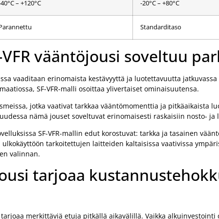
-40°C – +120°C
-20°C – +80°C
Parannettu
Standarditaso
-VFR vääntöjousi soveltuu par
issa vaaditaan erinomaista kestävyyttä ja luotettavuutta jatkuvassa 
omaatiossa, SF-VFR-malli osoittaa ylivertaiset ominaisuutensa.
meissa, jotka vaativat tarkkaa vääntömomenttia ja pitkäaikaista lu
suudessa nämä jouset soveltuvat erinomaisesti raskaisiin nosto- ja
sovelluksissa SF-VFR-mallin edut korostuvat: tarkka ja tasainen vää
ulkokäyttöön tarkoitettujen laitteiden kaltaisissa vaativissa ympär
sen valinnan.
jousi tarjoaa kustannustehok
joaa merkittäviä etuja pitkällä aikavälillä. Vaikka alkuinvestoint