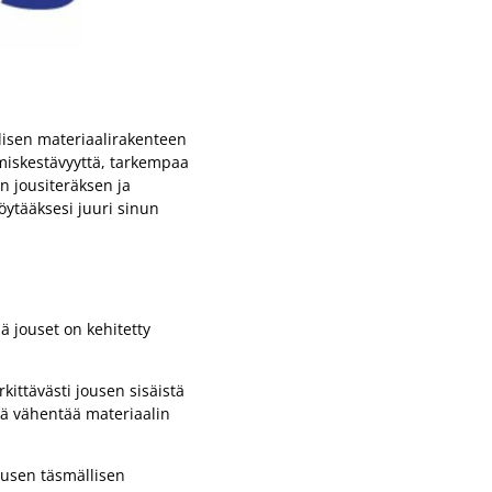
llisen materiaalirakenteen
miskestävyyttä, tarkempaa
n jousiteräksen ja
öytääksesi juuri sinun
ä jouset on kehitetty
kittävästi jousen sisäistä
ä vähentää materiaalin
ousen täsmällisen