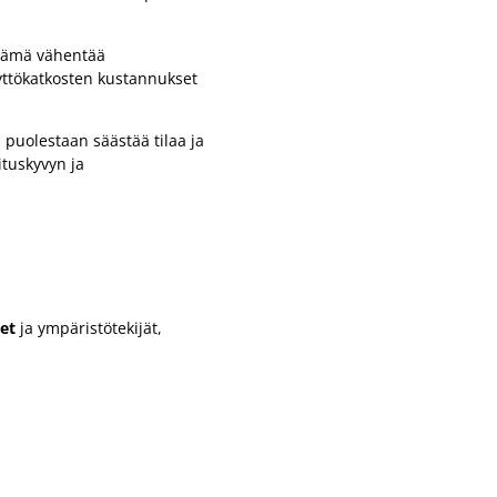
 Tämä vähentää
äyttökatkosten kustannukset
puolestaan säästää tilaa ja
tuskyvyn ja
et
ja ympäristötekijät,