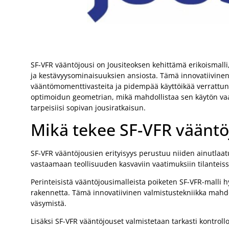
SF-VFR vääntöjousi on Jousiteoksen kehittämä erikoismalli,
ja kestävyysominaisuuksien ansiosta. Tämä innovatiivinen
vääntömomenttivasteita ja pidempää käyttöikää verrattuna 
optimoidun geometrian, mikä mahdollistaa sen käytön vaat
tarpeisiisi sopivan jousiratkaisun.
Mikä tekee SF-VFR vääntöj
SF-VFR vääntöjousien erityisyys perustuu niiden ainutlaat
vastaamaan teollisuuden kasvaviin vaatimuksiin tilanteiss
Perinteisistä vääntöjousimalleista poiketen SF-VFR-malli h
rakennetta. Tämä innovatiivinen valmistustekniikka mah
väsymistä.
Lisäksi SF-VFR vääntöjouset valmistetaan tarkasti kontrol