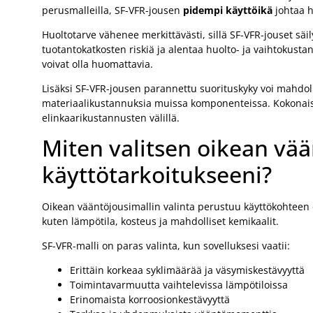
perusmalleilla, SF-VFR-jousen
pidempi käyttöikä
johtaa h
Huoltotarve vähenee merkittävästi, sillä SF-VFR-jouset s
tuotantokatkosten riskiä ja alentaa huolto- ja vaihtokusta
voivat olla huomattavia.
Lisäksi SF-VFR-jousen parannettu suorituskyky voi mahdo
materiaalikustannuksia muissa komponenteissa. Kokonais
elinkaarikustannusten välillä.
Miten valitsen oikean vä
käyttötarkoitukseeni?
Oikean vääntöjousimallin valinta perustuu käyttökohteen 
kuten lämpötila, kosteus ja mahdolliset kemikaalit.
SF-VFR-malli on paras valinta, kun sovelluksesi vaatii:
Erittäin korkeaa syklimäärää ja väsymiskestävyyttä
Toimintavarmuutta vaihtelevissa lämpötiloissa
Erinomaista korroosionkestävyyttä