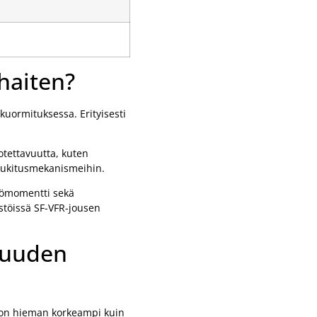
haiten?
kuormituksessa. Erityisesti
otettavuutta, kuten
 lukitusmekanismeihin.
ntömomentti sekä
istöissä SF-VFR-jousen
kuuden
i on hieman korkeampi kuin