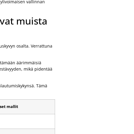
ylivoimaisen vallinnan
vat muista
uskyvyn osalta. Verrattuna
kestämään äärimmäisiä
kestävyyden, mikä pidentää
palautumiskykynsä. Tämä
set mallit