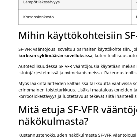
Lämpötilakestävyys
Korroosionkesto
Mihin käyttökohteisiin SF
SF-VFR vääntöjousi soveltuu parhaiten käyttökohteisiin, jo
korkean syklimäärän sovelluksissa
, kuten teollisuusaut
Autoteollisuudessa SF-VFR vääntöjousia käytetään mekanis
istuinjärjestelmissä ja ovimekanismeissa. Rakennusteolli
Myös lääkintälaitteiden kaltaisissa tarkkuutta vaativissa 
erinomainen toistotarkkuus. Lisäksi maatalouskoneiden ja 
korroosiokestävyys ja luotettavuus tekevät siitä ihanteelli
Mitä etuja SF-VFR vääntö
näkökulmasta?
Kustannustehokkuuden näkökulmasta SF-VFR vääntöjousi tar