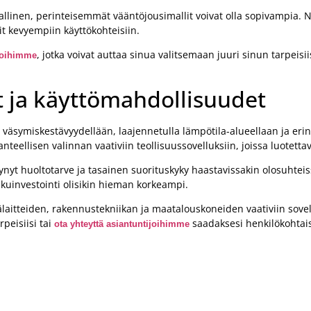
jallinen, perinteisemmät vääntöjousimallit voivat olla sopivampia. 
lit kevyempiin käyttökohteisiin.
, jotka voivat auttaa sinua valitsemaan juuri sinun tarpeisi
ijoihimme
 ja käyttömahdollisuudet
a väsymiskestävyydellään, laajennetulla lämpötila-alueellaan ja eri
eellisen valinnan vaativiin teollisuussovelluksiin, joissa luotettav
nyt huoltotarve ja tasainen suorituskyky haastavissakin olosuhtei
alkuinvestointi olisikin hieman korkeampi.
tälaitteiden, rakennustekniikan ja maatalouskoneiden vaativiin sovel
peisiisi tai
saadaksesi henkilökohtai
ota yhteyttä asiantuntijoihimme