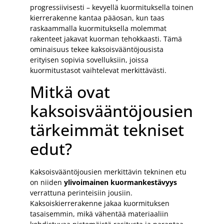
progressiivisesti – kevyellä kuormituksella toinen
kierrerakenne kantaa pääosan, kun taas
raskaammalla kuormituksella molemmat
rakenteet jakavat kuorman tehokkaasti. Tämä
ominaisuus tekee kaksoisvääntöjousista
erityisen sopivia sovelluksiin, joissa
kuormitustasot vaihtelevat merkittävästi.
Mitkä ovat
kaksoisvääntöjousien
tärkeimmät tekniset
edut?
Kaksoisvääntöjousien merkittävin tekninen etu
on niiden
ylivoimainen kuormankestävyys
verrattuna perinteisiin jousiin.
Kaksoiskierrerakenne jakaa kuormituksen
tasaisemmin, mikä vähentää materiaaliin