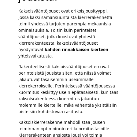
Kaksoisvääntöjouset ovat erikoisjousityyppi,
jossa kaksi samansuuntaista kierrerakennetta
toimii yhdessä tarjoten parempia mekaanisia
ominaisuuksia. Toisin kuin perinteiset
vääntöjouset, jotka koostuvat yhdestä
kierrerakenteesta, kaksoisvääntöjouset
hyödyntävät
kahden rinnakkaisen kierteen
yhteisvaikutusta.
Rakenteellisesti kaksoisvääntöjouset eroavat
perinteisistä jousista siten, että niissä voimat
jakautuvat tasaisemmin useammalle
kierrekerrokselle. Perinteisessä vääntöjousessa
kuormitus keskittyy usein epätasaisesti, kun taas
kaksoisrakenteessa kuormitus jakautuu
molemmille kierteille, mikä vähentää yksittäisiin
pisteisiin kohdistuvaa rasitusta.
Kaksoiskierrerakenne mahdollistaa jousen
toiminnan optimoinnin eri kuormitustasoille.
Kierrerakenteen ansiosta jousi voi toimia