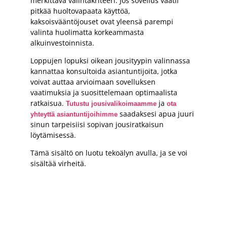
merkittävä valintakriteeri. Jos sovellus vaatii
pitkää huoltovapaata käyttöä,
kaksoisvääntöjouset ovat yleensä parempi
valinta huolimatta korkeammasta
alkuinvestoinnista.
Loppujen lopuksi oikean jousityypin valinnassa
kannattaa konsultoida asiantuntijoita, jotka
voivat auttaa arvioimaan sovelluksen
vaatimuksia ja suosittelemaan optimaalista
ratkaisua.
ja
Tutustu jousivalikoimaamme
ota
saadaksesi apua juuri
yhteyttä asiantuntijoihimme
sinun tarpeisiisi sopivan jousiratkaisun
löytämisessä.
Tämä sisältö on luotu tekoälyn avulla, ja se voi
sisältää virheitä.