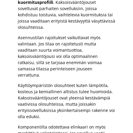
kuormitusprofiili
. Kaksoisvääntöjouset
soveltuvat parhaiten sovelluksiin, joissa
kohdistuu toistuvia, vaihtelevia kuormituksia tai
joissa vaaditaan erityistä kestävyyttä väsyttävissä
olosuhteissa.
Asennustilan rajoitukset vaikuttavat myös
valintaan. Jos tilaa on rajoitetusti mutta
vaaditaan suurta voimantuottoa,
kaksoisvääntöjousi voi olla optimaalinen
ratkaisu, sillä se tarjoaa enemmän voimaa
samassa tilassa perinteiseen jouseen
verrattuna.
Käyttöympäristön olosuhteet kuten lämpötila,
kosteus ja kemiallinen altistus tulee huomioida.
Kaksoisvääntöjouset ovat yleensä kestävämpiä
vaativissa olosuhteissa, mutta joissakin
erityissovelluksissa yksinkertaisempi rakenne voi
olla eduksi.
Komponentilta odotettava elinkaari on myös