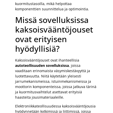
kuormitustasoilla, mikä helpottaa
komponenttien suunnittelua ja optimointia.
Missä sovelluksissa
kaksoisvääntöjouset
ovat erityisen
hyödyllisiä?
Kaksoisvääntöjouset ovat ihanteellisia
autoteollisuuden sovelluksissa
, joissa
vaaditaan erinomaista väsymiskestävyyttä ja
luotettavuutta. Niitä käytetään yleisesti
jarrumekanismeissa, istuinmekanismeissa ja
moottorin komponenteissa, joissa jatkuva tärinä
ja kuormitusvaihtelut asettavat erityisiä
haasteita jousimateriaaleille.
Elektroniikkateollisuudessa kaksoisvääntöjousia
hyödynnetään kytkimissä ja liittimissä, joissa