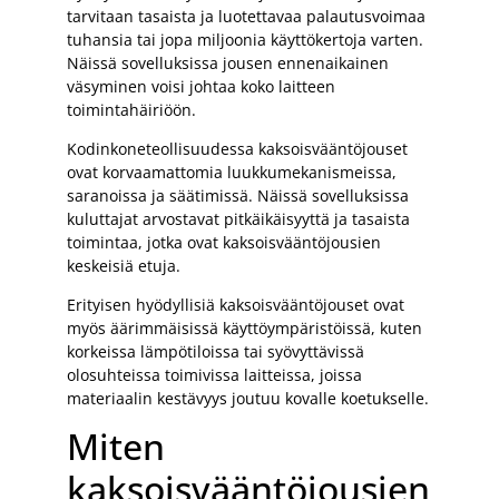
tarvitaan tasaista ja luotettavaa palautusvoimaa
tuhansia tai jopa miljoonia käyttökertoja varten.
Näissä sovelluksissa jousen ennenaikainen
väsyminen voisi johtaa koko laitteen
toimintahäiriöön.
Kodinkoneteollisuudessa kaksoisvääntöjouset
ovat korvaamattomia luukkumekanismeissa,
saranoissa ja säätimissä. Näissä sovelluksissa
kuluttajat arvostavat pitkäikäisyyttä ja tasaista
toimintaa, jotka ovat kaksoisvääntöjousien
keskeisiä etuja.
Erityisen hyödyllisiä kaksoisvääntöjouset ovat
myös äärimmäisissä käyttöympäristöissä, kuten
korkeissa lämpötiloissa tai syövyttävissä
olosuhteissa toimivissa laitteissa, joissa
materiaalin kestävyys joutuu kovalle koetukselle.
Miten
kaksoisvääntöjousien