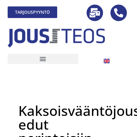
TARJOUSPYYNTÖ
Kaksoisvääntöjou
edut