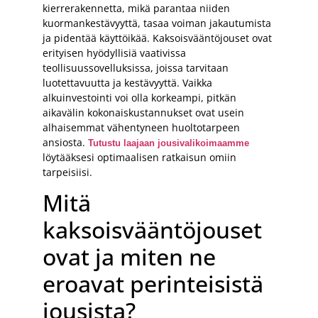
kierrerakennetta, mikä parantaa niiden
kuormankestävyyttä, tasaa voiman jakautumista
ja pidentää käyttöikää. Kaksoisvääntöjouset ovat
erityisen hyödyllisiä vaativissa
teollisuussovelluksissa, joissa tarvitaan
luotettavuutta ja kestävyyttä. Vaikka
alkuinvestointi voi olla korkeampi, pitkän
aikavälin kokonaiskustannukset ovat usein
alhaisemmat vähentyneen huoltotarpeen
ansiosta.
Tutustu laajaan jousivalikoimaamme
löytääksesi optimaalisen ratkaisun omiin
tarpeisiisi.
Mitä
kaksoisvääntöjouset
ovat ja miten ne
eroavat perinteisistä
jousista?