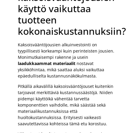
käyttö vaikuttaa
tuotteen
kokonaiskustannuksiin?
Kaksoisvääntöjousien alkuinvestointi on
tyypillisesti korkeampi kuin perinteisten jousien.
Monimutkaisempi rakenne ja usein
laadukkaammat materiaalit
nostavat
yksikköhintaa, mikä saattaa aluksi vaikuttaa
epäedulliselta kustannusnäkökulmasta.
Pitkällä aikavälillä kaksoisvääntöjouset kuitenkin
tarjoavat merkittäviä kustannussäästöjä. Niiden
pidempi käyttöikä vähentää tarvetta
komponenttien vaihdolle, mikä säästää sekä
materiaalikustannuksissa että
huoltokustannuksissa. Erityisesti vaikeasti
saavutettavissa kohteissa tämä etu korostuu.