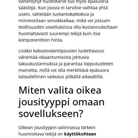
Vähentynyt huoltotarve tuo myös epäsuoria
säästöjä. Kun jousia ei tarvitse vaihtaa yhtä
usein, vältetään tuotantokatkoksia ja
minimoidaan seisokkiaikaa, mikä voi joissain
teollisuuden sovelluksissa olla kustannuksiltaan
huomattavasti suurempi tekijä kuin itse
komponenttien hinta.
Lisäksi kaksoisvääntöjousien luotettavuus
vähentää vikaantumisista johtuvia
takuukustannuksia ja parantaa lopputuotteen
mainetta, millä voi olla merkittävä epäsuora
taloudellinen vaikutus pitkällä aikavälillä.
Miten valita oikea
jousityyppi omaan
sovellukseen?
Oikean jousityypin valinnassa tärkein
huomioitava tekijä on
käyttökohteen