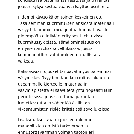
kohdistuvaa pistemäistä rasitusta ja parantaa
jousen kykyä kestää vaativia käyttöolosuhteita.
Pidempi käyttöikä on toinen keskeinen etu.
Tasaisemman kuormituksen ansiosta materiaali
väsyy hitaammin, mikä johtaa huomattavasti
pidempään elinikään erityisesti toistuvissa
kuormitussykleissä. Tämä ominaisuus on
erityisen arvokas sovelluksissa, joissa
komponenttien vaihtaminen on kallista tai
vaikeaa.
Kaksoisvääntöjouset tarjoavat myös paremman
väsymiskestävyyden. Kun kuormitus jakautuu
useammalle kierteelle, materiaalin
väsymispistettä ei saavuteta yhtä nopeasti kuin
perinteisissä jousissa. Tämä parantaa
luotettavuutta ja vähentää äkillisten
vikaantumisten riskiä kriittisissä sovelluksissa.
Lisäksi kaksoisvääntöjousien rakenne
mahdollistaa entistä tarkemman ja
ennustettavamman voiman tuoton eri