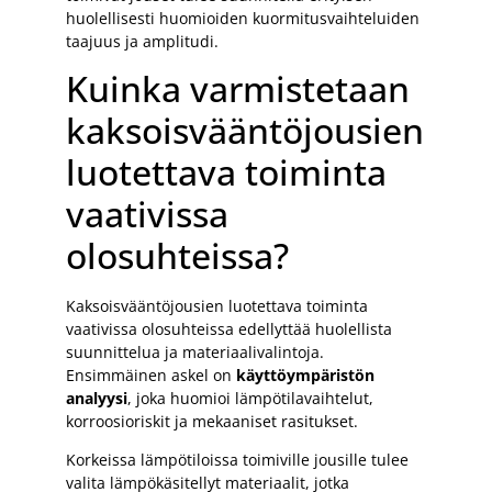
huolellisesti huomioiden kuormitusvaihteluiden
taajuus ja amplitudi.
Kuinka varmistetaan
kaksoisvääntöjousien
luotettava toiminta
vaativissa
olosuhteissa?
Kaksoisvääntöjousien luotettava toiminta
vaativissa olosuhteissa edellyttää huolellista
suunnittelua ja materiaalivalintoja.
Ensimmäinen askel on
käyttöympäristön
analyysi
, joka huomioi lämpötilavaihtelut,
korroosioriskit ja mekaaniset rasitukset.
Korkeissa lämpötiloissa toimiville jousille tulee
valita lämpökäsitellyt materiaalit, jotka