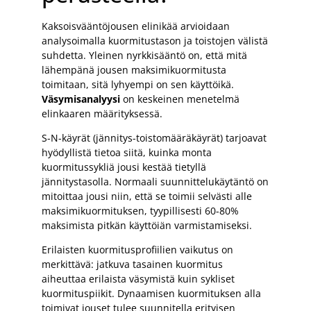
Kaksoisvääntöjousen elinikää arvioidaan
analysoimalla kuormitustason ja toistojen välistä
suhdetta. Yleinen nyrkkisääntö on, että mitä
lähempänä jousen maksimikuormitusta
toimitaan, sitä lyhyempi on sen käyttöikä.
Väsymisanalyysi
on keskeinen menetelmä
elinkaaren määrityksessä.
S-N-käyrät (jännitys-toistomääräkäyrät) tarjoavat
hyödyllistä tietoa siitä, kuinka monta
kuormitussykliä jousi kestää tietyllä
jännitystasolla. Normaali suunnittelukäytäntö on
mitoittaa jousi niin, että se toimii selvästi alle
maksimikuormituksen, tyypillisesti 60-80%
maksimista pitkän käyttöiän varmistamiseksi.
Erilaisten kuormitusprofiilien vaikutus on
merkittävä: jatkuva tasainen kuormitus
aiheuttaa erilaista väsymistä kuin sykliset
kuormituspiikit. Dynaamisen kuormituksen alla
toimivat jouset tulee suunnitella erityisen