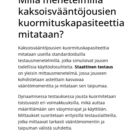
kaksoisvääntöjousien
kuormituskapasiteettia
mitataan?
Kaksoisvääntöjousien kuormituskapasiteettia
mitataan useilla standardoiduilla
testausmenetelmillä, jotka simuloivat jousen
todellisia käyttöolosuhteita.
Staattinen testaus
on yleisin mittausmenetelmä, jossa jouseen
kohdistetaan asteittain kasvavaa
vääntömomenttia ja mitataan sen taipumaa.
Dynaamisessa testauksessa jousta kuormitetaan
toistuvasti eri voimakkuuksilla, mikä auttaa
määrittämään sen väsymisrajat ja käyttöiän.
Mittaukset suoritetaan erityisillä testauslaitteilla,
jotka mittaavat tarkasti vääntömomentin ja
taipuman välistä suhdetta.