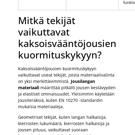
funkti
Mitkä tekijät
vaikuttavat
kaksoisvääntöjousien
kuormituskykyyn?
Kaksoisvääntöjousien kuormituskykyyn
vaikuttavat useat tekijät, joista materiaalivalinta
on yksi merkittävimmistä.
Jousilangan
materiaali
määrittää pitkälti jousen kestävyyden
ja elastiset ominaisuudet. Yleisimmin käytetään
jousiteräksiä, kuten EN 10270 -standardin
mukaisia materiaaleja.
Geometriset tekijät, kuten langan halkaisija,
kierrosten lukumäärä, kierrosten halkaisija ja
jousen pituus, vaikuttavat suoraan