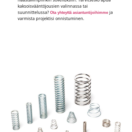
kaksoisvääntöjousien valinnassa tai
suunnittelussa?
ja
Ota yhteyttä asiantuntijoihimme
varmista projektisi onnistuminen.