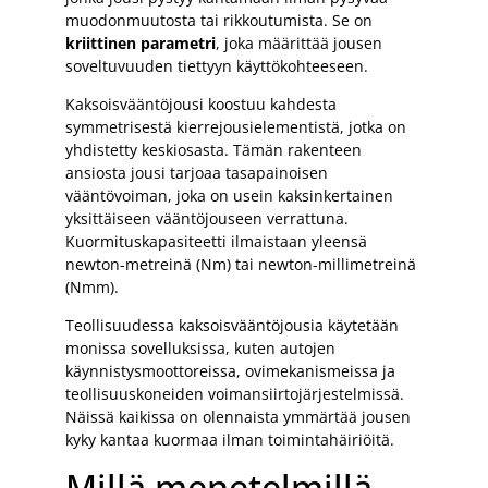
muodonmuutosta tai rikkoutumista. Se on
kriittinen parametri
, joka määrittää jousen
soveltuvuuden tiettyyn käyttökohteeseen.
Kaksoisvääntöjousi koostuu kahdesta
symmetrisestä kierrejousielementistä, jotka on
yhdistetty keskiosasta. Tämän rakenteen
ansiosta jousi tarjoaa tasapainoisen
vääntövoiman, joka on usein kaksinkertainen
yksittäiseen vääntöjouseen verrattuna.
Kuormituskapasiteetti ilmaistaan yleensä
newton-metreinä (Nm) tai newton-millimetreinä
(Nmm).
Teollisuudessa kaksoisvääntöjousia käytetään
monissa sovelluksissa, kuten autojen
käynnistysmoottoreissa, ovimekanismeissa ja
teollisuuskoneiden voimansiirtojärjestelmissä.
Näissä kaikissa on olennaista ymmärtää jousen
kyky kantaa kuormaa ilman toimintahäiriöitä.
Millä menetelmillä