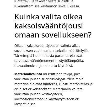
luotettavuus tekevät niistä suosittuja
lukemattomissa käytännön sovelluksissa.
Kuinka valita oikea
kaksoisvääntöjousi
omaan sovellukseen?
Oikean kaksoisvääntöjousen valinta alkaa
sovelluksen vaatimusten tarkalla määrittelyllä.
Tärkeimpiä huomioitavia parametreja ovat
tarvittava vääntömomentti, käyttölämpötila,
tilavaatimukset ja odotettu käyttöikä.
Materiaalivalinta
on kriittinen tekijä, joka
vaikuttaa jousen suorituskykyyn. Yleisimpiä
materiaaleja ovat hiiliteräs, ruostumaton teräs ja
erilaiset erikoisseokset. Materiaalin valinta
vaikuttaa jousen kestävyyteen,
korroosionkestoon ja käyttäytymiseen eri
lämpötiloissa.