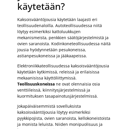
käytetään?
Kaksoisvääntöjousia käytetään laajasti eri
teollisuudenaloilla. Autoteollisuudessa niitä
löytyy esimerkiksi kattoluukkujen
mekanismeista, penkkien säätöjärjestelmistä ja
ovien saranoista. Kodinkoneteollisuudessa näitä
jousia hyödynnetään pesukoneissa,
astianpesukoneissa ja jääkaapeissa.
Elektroniikkateollisuudessa kaksoisvääntöjousia
käytetään kytkimissä, releissä ja erilaisissa
mekaanisissa käyttöliittymissä.
Teollisuuskoneissa
ne ovat olennaisia osia
venttiileissä, kiinnitysjärjestelmissä ja
kuormituksen tasapainotusjärjestelmissä.
Jokapäiväisemmistä sovelluksista
kaksoisvääntöjousia löytyy esimerkiksi
pyykkipojista, ovien saranoista, kellokoneistoista
ja monista leluista. Niiden monipuolisuus ja