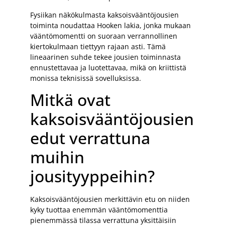
Fysiikan näkökulmasta kaksoisvääntöjousien
toiminta noudattaa Hooken lakia, jonka mukaan
vääntömomentti on suoraan verrannollinen
kiertokulmaan tiettyyn rajaan asti. Tämä
lineaarinen suhde tekee jousien toiminnasta
ennustettavaa ja luotettavaa, mikä on kriittistä
monissa teknisissä sovelluksissa.
Mitkä ovat
kaksoisvääntöjousien
edut verrattuna
muihin
jousityyppeihin?
Kaksoisvääntöjousien merkittävin etu on niiden
kyky tuottaa enemmän vääntömomenttia
pienemmässä tilassa verrattuna yksittäisiin