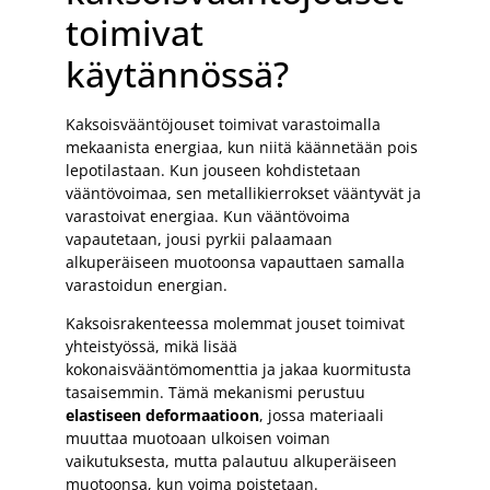
toimivat
käytännössä?
Kaksoisvääntöjouset toimivat varastoimalla
mekaanista energiaa, kun niitä käännetään pois
lepotilastaan. Kun jouseen kohdistetaan
vääntövoimaa, sen metallikierrokset vääntyvät ja
varastoivat energiaa. Kun vääntövoima
vapautetaan, jousi pyrkii palaamaan
alkuperäiseen muotoonsa vapauttaen samalla
varastoidun energian.
Kaksoisrakenteessa molemmat jouset toimivat
yhteistyössä, mikä lisää
kokonaisvääntömomenttia ja jakaa kuormitusta
tasaisemmin. Tämä mekanismi perustuu
elastiseen deformaatioon
, jossa materiaali
muuttaa muotoaan ulkoisen voiman
vaikutuksesta, mutta palautuu alkuperäiseen
muotoonsa, kun voima poistetaan.