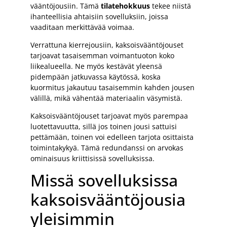
vääntöjousiin. Tämä
tilatehokkuus
tekee niistä
ihanteellisia ahtaisiin sovelluksiin, joissa
vaaditaan merkittävää voimaa.
Verrattuna kierrejousiin, kaksoisvääntöjouset
tarjoavat tasaisemman voimantuoton koko
liikealueella. Ne myös kestävät yleensä
pidempään jatkuvassa käytössä, koska
kuormitus jakautuu tasaisemmin kahden jousen
välillä, mikä vähentää materiaalin väsymistä.
Kaksoisvääntöjouset tarjoavat myös parempaa
luotettavuutta, sillä jos toinen jousi sattuisi
pettämään, toinen voi edelleen tarjota osittaista
toimintakykyä. Tämä redundanssi on arvokas
ominaisuus kriittisissä sovelluksissa.
Missä sovelluksissa
kaksoisvääntöjousia
yleisimmin