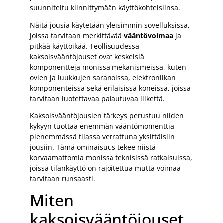
suunniteltu kiinnittymään käyttökohteisiinsa.
Näitä jousia käytetään yleisimmin sovelluksissa,
joissa tarvitaan merkittävää
vääntövoimaa
ja
pitkää käyttöikää. Teollisuudessa
kaksoisvääntöjouset ovat keskeisiä
komponentteja monissa mekanismeissa, kuten
ovien ja luukkujen saranoissa, elektroniikan
komponenteissa sekä erilaisissa koneissa, joissa
tarvitaan luotettavaa palautuvaa liikettä.
Kaksoisvääntöjousien tärkeys perustuu niiden
kykyyn tuottaa enemmän vääntömomenttia
pienemmässä tilassa verrattuna yksittäisiin
jousiin. Tämä ominaisuus tekee niistä
korvaamattomia monissa teknisissä ratkaisuissa,
joissa tilankäyttö on rajoitettua mutta voimaa
tarvitaan runsaasti.
Miten
kaksoisvääntöjouset