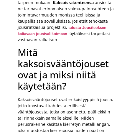
tarpeen mukaan.
Kaksoisrakenteensa
ansiosta
ne tarjoavat erinomaisen voima-painosuhteen ja
toimintavarmuuden monissa teollisissa ja
kaupallisissa sovelluksissa. Jos etsit tehokasta
jousiratkaisua projektiisi,
tutustu Jousiteoksen
löytääksesi tarpeitasi
kattavaan jousivalikoimaan
vastaavan ratkaisun.
Mitä
kaksoisvääntöjouset
ovat ja miksi niitä
käytetään?
Kaksoisvääntöjouset ovat erikoistyyppisiä jousia,
jotka koostuvat kahdesta erillisestä
vääntöjousesta, jotka on asennettu päällekkäin
tai rinnakkain samalle akselille. Niiden
perusrakenne käsittää kierretyn metallilangan,
joka muodostaa kierrejousia, joiden päät on