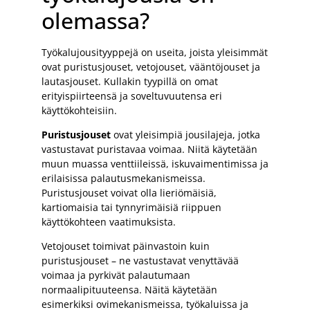
olemassa?
Työkalujousityyppejä on useita, joista yleisimmät
ovat puristusjouset, vetojouset, vääntöjouset ja
lautasjouset. Kullakin tyypillä on omat
erityispiirteensä ja soveltuvuutensa eri
käyttökohteisiin.
Puristusjouset
ovat yleisimpiä jousilajeja, jotka
vastustavat puristavaa voimaa. Niitä käytetään
muun muassa venttiileissä, iskuvaimentimissa ja
erilaisissa palautusmekanismeissa.
Puristusjouset voivat olla lieriömäisiä,
kartiomaisia tai tynnyrimäisiä riippuen
käyttökohteen vaatimuksista.
Vetojouset toimivat päinvastoin kuin
puristusjouset – ne vastustavat venyttävää
voimaa ja pyrkivät palautumaan
normaalipituuteensa. Näitä käytetään
esimerkiksi ovimekanismeissa, työkaluissa ja