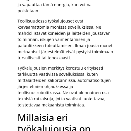
ja vapauttaa tämä energia, kun voima
poistetaan.
Teollisuudessa työkalujouset ovat
korvaamattomia monissa sovelluksissa. Ne
mahdollistavat koneiden ja laitteiden joustavan
toiminnan, iskujen vaimentamisen ja
paluuliikkeen toteuttamisen. Ilman jousia monet
mekaaniset järjestelmät eivät pystyisi toimimaan
turvallisesti tai tehokkaasti.
Työkalujousien merkitys korostuu erityisesti
tarkkuutta vaativissa sovelluksissa, kuten
mittalaitteiden kalibroinnissa, automatisoitujen
järjestelmien ohjauksessa ja
teollisuusrobotiikassa. Ne ovat olennainen osa
teknisiä ratkaisuja, jotka vaativat luotettavaa,
toistettavaa mekaanista toimintaa.
Millaisia eri
työkalujousia on