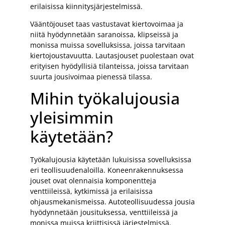
erilaisissa kiinnitysjärjestelmissä.
Vääntöjouset taas vastustavat kiertovoimaa ja
niitä hyödynnetään saranoissa, klipseissä ja
monissa muissa sovelluksissa, joissa tarvitaan
kiertojoustavuutta. Lautasjouset puolestaan ovat
erityisen hyödyllisiä tilanteissa, joissa tarvitaan
suurta jousivoimaa pienessä tilassa.
Mihin työkalujousia
yleisimmin
käytetään?
Työkalujousia käytetään lukuisissa sovelluksissa
eri teollisuudenaloilla. Koneenrakennuksessa
jouset ovat olennaisia komponentteja
venttiileissä, kytkimissä ja erilaisissa
ohjausmekanismeissa. Autoteollisuudessa jousia
hyödynnetään jousituksessa, venttiileissä ja
monissa muissa kriittisissä järjestelmissä.