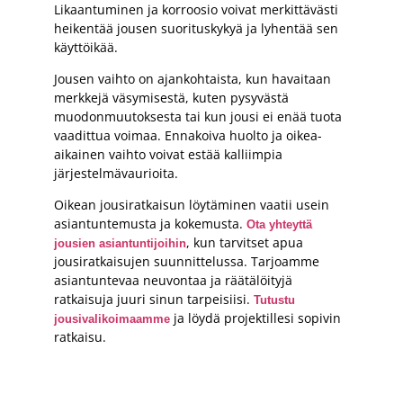
Likaantuminen ja korroosio voivat merkittävästi
heikentää jousen suorituskykyä ja lyhentää sen
käyttöikää.
Jousen vaihto on ajankohtaista, kun havaitaan
merkkejä väsymisestä, kuten pysyvästä
muodonmuutoksesta tai kun jousi ei enää tuota
vaadittua voimaa. Ennakoiva huolto ja oikea-
aikainen vaihto voivat estää kalliimpia
järjestelmävaurioita.
Oikean jousiratkaisun löytäminen vaatii usein
asiantuntemusta ja kokemusta.
Ota yhteyttä
, kun tarvitset apua
jousien asiantuntijoihin
jousiratkaisujen suunnittelussa. Tarjoamme
asiantuntevaa neuvontaa ja räätälöityjä
ratkaisuja juuri sinun tarpeisiisi.
Tutustu
ja löydä projektillesi sopivin
jousivalikoimaamme
ratkaisu.