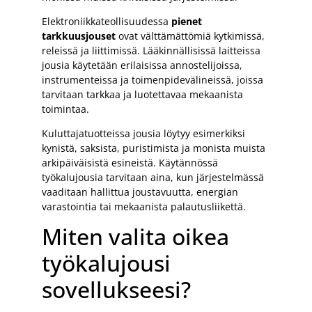
Elektroniikkateollisuudessa
pienet
tarkkuusjouset
ovat välttämättömiä kytkimissä,
releissä ja liittimissä. Lääkinnällisissä laitteissa
jousia käytetään erilaisissa annostelijoissa,
instrumenteissa ja toimenpidevälineissä, joissa
tarvitaan tarkkaa ja luotettavaa mekaanista
toimintaa.
Kuluttajatuotteissa jousia löytyy esimerkiksi
kynistä, saksista, puristimista ja monista muista
arkipäiväisistä esineistä. Käytännössä
työkalujousia tarvitaan aina, kun järjestelmässä
vaaditaan hallittua joustavuutta, energian
varastointia tai mekaanista palautusliikettä.
Miten valita oikea
työkalujousi
sovellukseesi?