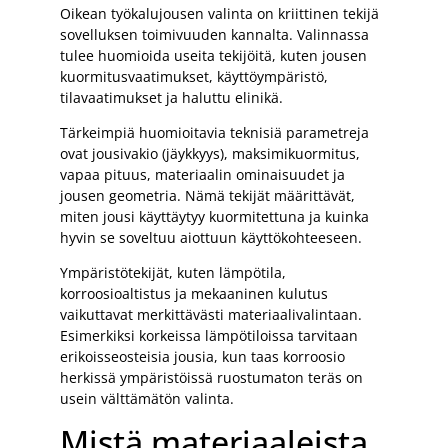
Oikean työkalujousen valinta on kriittinen tekijä
sovelluksen toimivuuden kannalta. Valinnassa
tulee huomioida useita tekijöitä, kuten jousen
kuormitusvaatimukset, käyttöympäristö,
tilavaatimukset ja haluttu elinikä.
Tärkeimpiä huomioitavia teknisiä parametreja
ovat jousivakio (jäykkyys), maksimikuormitus,
vapaa pituus, materiaalin ominaisuudet ja
jousen geometria. Nämä tekijät määrittävät,
miten jousi käyttäytyy kuormitettuna ja kuinka
hyvin se soveltuu aiottuun käyttökohteeseen.
Ympäristötekijät, kuten lämpötila,
korroosioaltistus ja mekaaninen kulutus
vaikuttavat merkittävästi materiaalivalintaan.
Esimerkiksi korkeissa lämpötiloissa tarvitaan
erikoisseosteisia jousia, kun taas korroosio
herkissä ympäristöissä ruostumaton teräs on
usein välttämätön valinta.
Mistä materiaaleista