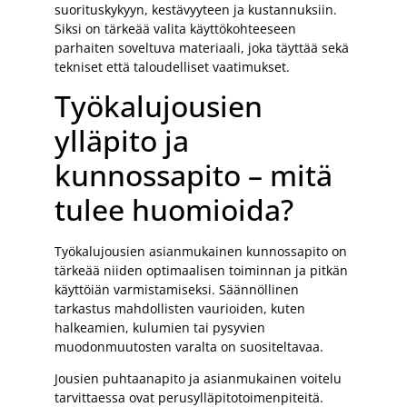
suorituskykyyn, kestävyyteen ja kustannuksiin.
Siksi on tärkeää valita käyttökohteeseen
parhaiten soveltuva materiaali, joka täyttää sekä
tekniset että taloudelliset vaatimukset.
Työkalujousien
ylläpito ja
kunnossapito – mitä
tulee huomioida?
Työkalujousien asianmukainen kunnossapito on
tärkeää niiden optimaalisen toiminnan ja pitkän
käyttöiän varmistamiseksi. Säännöllinen
tarkastus mahdollisten vaurioiden, kuten
halkeamien, kulumien tai pysyvien
muodonmuutosten varalta on suositeltavaa.
Jousien puhtaanapito ja asianmukainen voitelu
tarvittaessa ovat perusylläpitotoimenpiteitä.