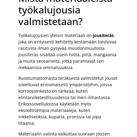
työkalujousia
valmistetaan?
Työkalujousien yleisin materiaali on
jousiteräs
,
joka on erityisesti kehitetty kestämään toistuvaa
rasitusta ilman pysyvää muodonmuutosta.
Jousiteräs sisältää usein hiiltä, piitä, mangaania
ja muita seosaineita, jotka parantavat sen
mekaanisia ominaisuuksia.
Ruostumattomasta teräksestä valmistetut jouset
soveltuvat erinomaisesti ympäristöihin, joissa
korroosionkesto on tärkeää, kuten
elintarviketeollisuudessa tai meri-ilmastossa.
Erikoissovelluksissa käytetään myös
eksoottisempia materiaaleja, kuten
nikkeliseoksia, kuparia, pronssia tai jopa
titaania.
Materiaalin valinta vaikuttaa suoraan jousen