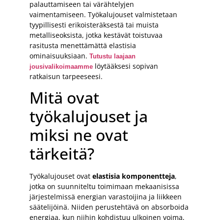
palauttamiseen tai värähtelyjen
vaimentamiseen. Työkalujouset valmistetaan
tyypillisesti erikoisteräksestä tai muista
metalliseoksista, jotka kestävät toistuvaa
rasitusta menettämättä elastisia
ominaisuuksiaan.
Tutustu laajaan
löytääksesi sopivan
jousivalikoimaamme
ratkaisun tarpeeseesi.
Mitä ovat
työkalujouset ja
miksi ne ovat
tärkeitä?
Työkalujouset ovat
elastisia komponentteja
,
jotka on suunniteltu toimimaan mekaanisissa
järjestelmissä energian varastoijina ja liikkeen
säätelijöinä. Niiden perustehtävä on absorboida
energiaa, kun niihin kohdistuu ulkoinen voima,