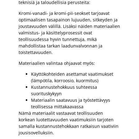
teknisiä ja taloudellisia perusteita:
Kromi-vanadi- ja kromi-pii-seokset tarjoavat
optimaalisen tasapainon lujuuden, sitkeyden ja
joustavuuden välillä. Lisäksi näiden materiaalien
valmistus- ja käsittelyprosessit ovat
teollisuudessa hyvin tunnettuja, mikä
mahdollistaa tarkan laadunvalvonnan ja
toistettavuuden.
Materiaalien valintaa ohjaavat myös:
Käyttökohteiden asettamat vaatimukset
(lämpötila, korroosio, kuormitus)
Kustannustehokkuus suhteessa
suorituskykyyn
Materiaalin saatavuus ja työstettävyys
teollisessa mittakaavassa
Nämä materiaalit vastaavat teollisuuden
korkean luotettavuuden vaatimuksiin tarjoten
samalla kustannustehokkaan ratkaisun vaativiin
jousisovelluksiin.