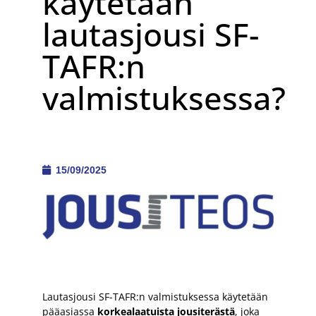
käytetään
lautasjousi SF-
TAFR:n
valmistuksessa?
15/09/2025
Lautasjousi SF-TAFR:n valmistuksessa käytetään
pääasiassa
korkealaatuista jousiterästä
, joka