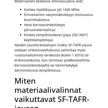
Materiaalien keskeisiä ominaisuuksia ovat:
Korkea myötölujuus (yli 1600 MPa)
Erinomainen väsymiskestävyys toistuvassa
kuormituksessa
Hyvä korroosionkestävyys
perusmateriaalissa
Korkea lämpötilankesto (jopa 200-300°C
käyttölämpötiloja)
Näiden jousiteräslaatujen lisäksi SF-TAFR-jousia
voidaan erikoissovelluksissa valmistaa myös
ruostumattomista teräksistä (kuten 1.4310) tai
erikoisseoksista, kun tarvitaan poikkeuksellista
korroosionkestävyyttä tai toimintakykyä
äärimmäisissä lämpötiloissa.
Miten
materiaalivalinnat
vaikuttavat SF-TAFR-