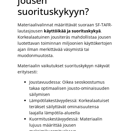
jousen
suorituskykyyn?
Materiaalivalinnat määrittävät suoraan SF-TAFR-
lautasjousen
käyttöikää ja suorituskykyä
.
Korkealaatuinen jousiteräs mahdollistaa jousen
luotettavan toiminnan miljoonien käyttökertojen
ajan ilman merkittävää väsymistä tai
muodonmuutosta.
Materiaalin vaikutukset suorituskykyyn näkyvät
erityisesti:
Joustavuudessa: Oikea seoskoostumus
takaa optimaalisen jousto-ominaisuuden
säilymisen
Lämpötilakestävyydessä: Korkealaatuiset
teräkset säilyttävät ominaisuutensa
laajalla lämpötila-alueella
Kuormituskestävyydessä: Materiaalin
lujuus määrittää jousen