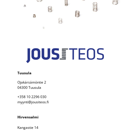
Tuusula
Ojakärsämöntie 2
04300 Tuusula
+358 10 2296 030
myynti@jousiteos.fi
Hirvensalmi
Kangastie 14