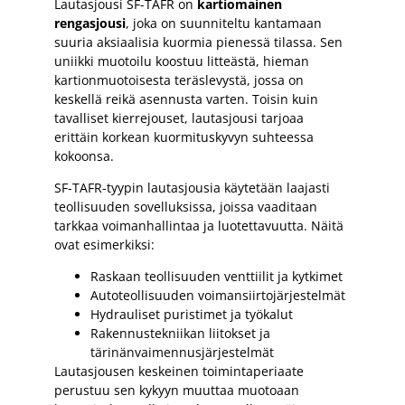
Lautasjousi SF-TAFR on
kartiomainen
rengasjousi
, joka on suunniteltu kantamaan
suuria aksiaalisia kuormia pienessä tilassa. Sen
uniikki muotoilu koostuu litteästä, hieman
kartionmuotoisesta teräslevystä, jossa on
keskellä reikä asennusta varten. Toisin kuin
tavalliset kierrejouset, lautasjousi tarjoaa
erittäin korkean kuormituskyvyn suhteessa
kokoonsa.
SF-TAFR-tyypin lautasjousia käytetään laajasti
teollisuuden sovelluksissa, joissa vaaditaan
tarkkaa voimanhallintaa ja luotettavuutta. Näitä
ovat esimerkiksi:
Raskaan teollisuuden venttiilit ja kytkimet
Autoteollisuuden voimansiirtojärjestelmät
Hydrauliset puristimet ja työkalut
Rakennustekniikan liitokset ja
tärinänvaimennusjärjestelmät
Lautasjousen keskeinen toimintaperiaate
perustuu sen kykyyn muuttaa muotoaan