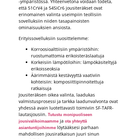
-ympäristössä. Yhteenvetona voidaan todeta,
että 51CrV4 ja 54SiCr6 jousiteräkset ovat
erinomainen valinta useimpiin teollisiin
sovelluksiin niiden tasapainoisten
ominaisuuksien ansiosta.
Erityissovelluksiin suosittelemme:
Korroosioalttiisiin ympäristöihin:
ruostumattomia erikoisteräslaatuja
Korkeisiin lämpötiloihin: lämpökäsiteltyjä
erikoisseoksia
Äärimmäistä kestävyyttä vaativiin
kohteisiin: komposiittipinnoitettuja
ratkaisuja
Jousiteräksen oikea valinta, laadukas
valmistusprosessi ja tarkka laadunvalvonta ovat
yhdessä avain luotettavasti toimiviin SF-TAFR-
lautasjousiin.
Tutustu monipuoliseen
ja
jousivalikoimaamme
ota yhteyttä
löytääksesi parhaan
asiantuntijoihimme
mahdollisen jousiratkaisun juuri sinun