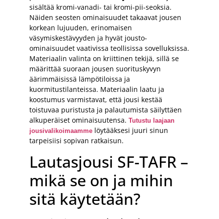
sisältää kromi-vanadi- tai kromi-pii-seoksia.
Näiden seosten ominaisuudet takaavat jousen
korkean lujuuden, erinomaisen
väsymiskestävyyden ja hyvät jousto-
ominaisuudet vaativissa teollisissa sovelluksissa.
Materiaalin valinta on kriittinen tekijä, sillä se
määrittää suoraan jousen suorituskyvyn
äärimmäisissä lämpötiloissa ja
kuormitustilanteissa. Materiaalin laatu ja
koostumus varmistavat, että jousi kestää
toistuvaa puristusta ja palautumista säilyttäen
alkuperäiset ominaisuutensa.
Tutustu laajaan
löytääksesi juuri sinun
jousivalikoimaamme
tarpeisiisi sopivan ratkaisun.
Lautasjousi SF-TAFR –
mikä se on ja mihin
sitä käytetään?