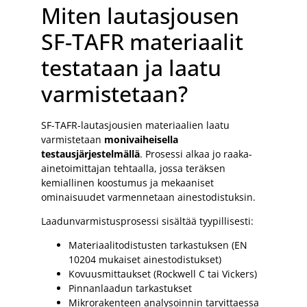
Miten lautasjousen
SF-TAFR materiaalit
testataan ja laatu
varmistetaan?
SF-TAFR-lautasjousien materiaalien laatu
varmistetaan
monivaiheisella
testausjärjestelmällä
. Prosessi alkaa jo raaka-
ainetoimittajan tehtaalla, jossa teräksen
kemiallinen koostumus ja mekaaniset
ominaisuudet varmennetaan ainestodistuksin.
Laadunvarmistusprosessi sisältää tyypillisesti:
Materiaalitodistusten tarkastuksen (EN
10204 mukaiset ainestodistukset)
Kovuusmittaukset (Rockwell C tai Vickers)
Pinnanlaadun tarkastukset
Mikrorakenteen analysoinnin tarvittaessa