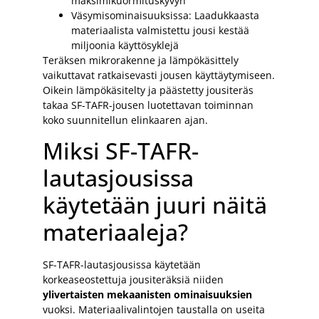
maksimikuormituskyvyn
Väsymisominaisuuksissa: Laadukkaasta
materiaalista valmistettu jousi kestää
miljoonia käyttösyklejä
Teräksen mikrorakenne ja lämpökäsittely
vaikuttavat ratkaisevasti jousen käyttäytymiseen.
Oikein lämpökäsitelty ja päästetty jousiteräs
takaa SF-TAFR-jousen luotettavan toiminnan
koko suunnitellun elinkaaren ajan.
Miksi SF-TAFR-
lautasjousissa
käytetään juuri näitä
materiaaleja?
SF-TAFR-lautasjousissa käytetään
korkeaseostettuja jousiteräksiä niiden
ylivertaisten mekaanisten ominaisuuksien
vuoksi. Materiaalivalintojen taustalla on useita