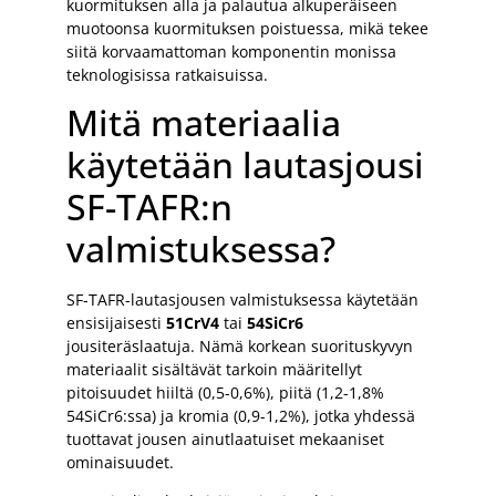
kuormituksen alla ja palautua alkuperäiseen
muotoonsa kuormituksen poistuessa, mikä tekee
siitä korvaamattoman komponentin monissa
teknologisissa ratkaisuissa.
Mitä materiaalia
käytetään lautasjousi
SF-TAFR:n
valmistuksessa?
SF-TAFR-lautasjousen valmistuksessa käytetään
ensisijaisesti
51CrV4
tai
54SiCr6
jousiteräslaatuja. Nämä korkean suorituskyvyn
materiaalit sisältävät tarkoin määritellyt
pitoisuudet hiiltä (0,5-0,6%), piitä (1,2-1,8%
54SiCr6:ssa) ja kromia (0,9-1,2%), jotka yhdessä
tuottavat jousen ainutlaatuiset mekaaniset
ominaisuudet.