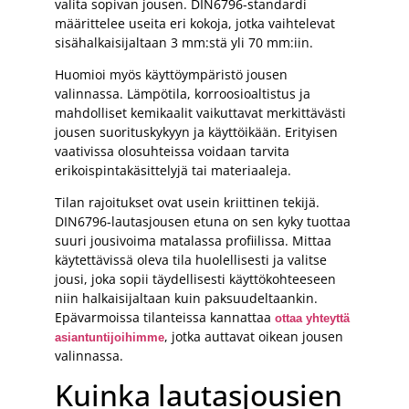
valita sopivan jousen. DIN6796-standardi
määrittelee useita eri kokoja, jotka vaihtelevat
sisähalkaisijaltaan 3 mm:stä yli 70 mm:iin.
Huomioi myös käyttöympäristö jousen
valinnassa. Lämpötila, korroosioaltistus ja
mahdolliset kemikaalit vaikuttavat merkittävästi
jousen suorituskykyyn ja käyttöikään. Erityisen
vaativissa olosuhteissa voidaan tarvita
erikoispintakäsittelyjä tai materiaaleja.
Tilan rajoitukset ovat usein kriittinen tekijä.
DIN6796-lautasjousen etuna on sen kyky tuottaa
suuri jousivoima matalassa profiilissa. Mittaa
käytettävissä oleva tila huolellisesti ja valitse
jousi, joka sopii täydellisesti käyttökohteeseen
niin halkaisijaltaan kuin paksuudeltaankin.
Epävarmoissa tilanteissa kannattaa
ottaa yhteyttä
, jotka auttavat oikean jousen
asiantuntijoihimme
valinnassa.
Kuinka lautasjousien