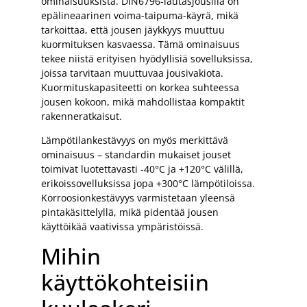
ominaisuuksista. DIN6796-lautasjousilla on
epälineaarinen voima-taipuma-käyrä, mikä
tarkoittaa, että jousen jäykkyys muuttuu
kuormituksen kasvaessa. Tämä ominaisuus
tekee niistä erityisen hyödyllisiä sovelluksissa,
joissa tarvitaan muuttuvaa jousivakiota.
Kuormituskapasiteetti on korkea suhteessa
jousen kokoon, mikä mahdollistaa kompaktit
rakenneratkaisut.
Lämpötilankestävyys on myös merkittävä
ominaisuus – standardin mukaiset jouset
toimivat luotettavasti -40°C ja +120°C välillä,
erikoissovelluksissa jopa +300°C lämpötiloissa.
Korroosionkestävyys varmistetaan yleensä
pintakäsittelyllä, mikä pidentää jousen
käyttöikää vaativissa ympäristöissä.
Mihin
käyttökohteisiin