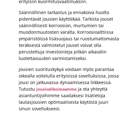
erityisiin kuormitusvaatimuksiin.
Säännöllinen tarkastus ja ennakoiva huolto
pidentävät jousien käyttöikää. Tarkista jouset
säännöllisesti korroosion, murtumien tai
muodonmuutosten varalta. Korroosioalttiissa
ympäristöissä lisäsuojaus tai ruostumattomasta
teräksestä valmistetut jouset voivat olla
perusteltuja investointeja pitkän aikavälin
luotettavuuden varmistamiseksi.
Jousien suorituskykyä voidaan myös parantaa
oikealla voitelulla erityisissä sovelluksissa, jossa
jousi on jatkuvassa dynaamisessa liikkeessä.
Tutustu
ja ota yhteyttä
jousivalikoimaamme
asiantuntijoihimme saadaksesi lisätietoja
lautasjousien optimaalisesta käytöstä juuri
sinun sovellukseesi.