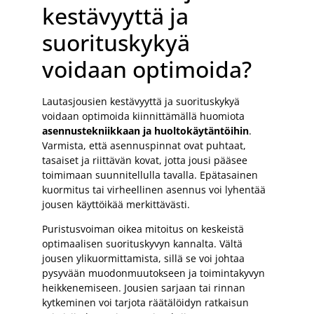
kestävyyttä ja
suorituskykyä
voidaan optimoida?
Lautasjousien kestävyyttä ja suorituskykyä
voidaan optimoida kiinnittämällä huomiota
asennustekniikkaan ja huoltokäytäntöihin
.
Varmista, että asennuspinnat ovat puhtaat,
tasaiset ja riittävän kovat, jotta jousi pääsee
toimimaan suunnitellulla tavalla. Epätasainen
kuormitus tai virheellinen asennus voi lyhentää
jousen käyttöikää merkittävästi.
Puristusvoiman oikea mitoitus on keskeistä
optimaalisen suorituskyvyn kannalta. Vältä
jousen ylikuormittamista, sillä se voi johtaa
pysyvään muodonmuutokseen ja toimintakyvyn
heikkenemiseen. Jousien sarjaan tai rinnan
kytkeminen voi tarjota räätälöidyn ratkaisun