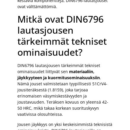
kestäviä komponentteja, DIN6796-lautasjouset
ovat välttämättömiä.
Mitkä ovat DIN6796
lautasjousen
tärkeimmät tekniset
ominaisuudet?
DIN6796 lautasjousen tärkeimmät tekniset
ominaisuudet liittyvät sen
materiaaliin,
jäykkyyteen ja kuormitusominaisuuksiin
.
Nämä jouset valmistetaan tyypillisesti 51CrV4-
jousiteräksestä (1.8159), joka tarjoaa
erinomaisen väsymiskestävyyden ja
joustavuuden. Teräksen kovuus on yleensä 42-
50 HRC, mikä takaa korkean suorituskyvyn
vaativissa olosuhteissa.
Jousen jäykkyys on yksi keskeisimmistä teknisistä