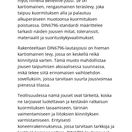
myös nimellä Belleville-jousi. Se on
kartiomainen, rengasmainen teräslevy, joka
taipuu kuormituksen alla ja palautuu
alkuperäiseen muotoonsa kuormituksen
poistuessa. DIN6796-standardi määrittelee
tarkasti näiden jousien mitat, toleranssit,
materiaalit ja suorituskykyvaatimukset.
Rakenteeltaan DIN6796-lautasjousi on hieman
kartiomainen levy, jossa on keskellä reikä
kiinnitystä varten. Tämä muoto mahdollistaa
jousen taipumisen aksiaalisessa suunnassa,
mikä tekee siitä erinomaisen vaihtoehdon
sovelluksiin, joissa tarvitaan suurta jousivoimaa
pienessä tilassa.
Teollisuudessa nämä jouset ovat tärkeitä, koska
ne tarjoavat luotettavan ja kestävän ratkaisun
kuormituksen tasaamiseen, tärinän
vaimentamiseen ja liitoksien kiinnityksen
varmistamiseen. Erityisesti
koneenrakennuksessa, jossa tarvitaan tarkkoja ja