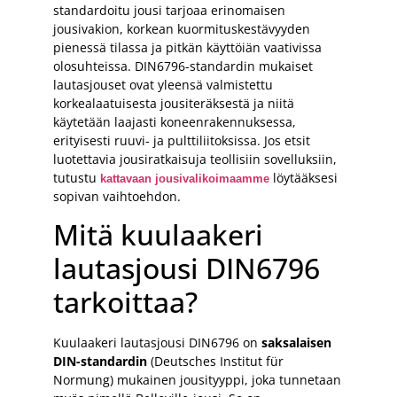
standardoitu jousi tarjoaa erinomaisen
jousivakion, korkean kuormituskestävyyden
pienessä tilassa ja pitkän käyttöiän vaativissa
olosuhteissa. DIN6796-standardin mukaiset
lautasjouset ovat yleensä valmistettu
korkealaatuisesta jousiteräksestä ja niitä
käytetään laajasti koneenrakennuksessa,
erityisesti ruuvi- ja pulttiliitoksissa. Jos etsit
luotettavia jousiratkaisuja teollisiin sovelluksiin,
tutustu
löytääksesi
kattavaan jousivalikoimaamme
sopivan vaihtoehdon.
Mitä kuulaakeri
lautasjousi DIN6796
tarkoittaa?
Kuulaakeri lautasjousi DIN6796 on
saksalaisen
DIN-standardin
(Deutsches Institut für
Normung) mukainen jousityyppi, joka tunnetaan