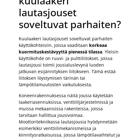
kuulaakeri
lautasjouset
soveltuvat parhaiten?
Kuulaakeri lautasjouset soveltuvat parhaiten
käyttökohteisiin, joissa vaaditaan
korkeaa
kuormituskestävyyttä pienessä tilassa
. Yleisin
käyttökohde on ruuvi- ja pulttiliitokset, joissa
lautasjousi toimii jousialuslevynä luoden
jatkuvan esijännityksen liitokseen. Tämä estää
liitoksen löystymisen tärinän tai
lämpötilamuutosten vaikutuksesta.
Koneenrakennuksessa näitä jousia käytetään
laakeriasennuksissa, venttiilijärjestelmissä ja
muissa mekaanisissa rakenteissa, joissa
tarvitaan hallittua jousivoimaa.
Moottoritekniikassa lautasjousia hyödynnetään
esimerkiksi venttiilimekanismeissa ja
kiinnitysratkaisuissa, joissa lämpötilavaihtelut ja