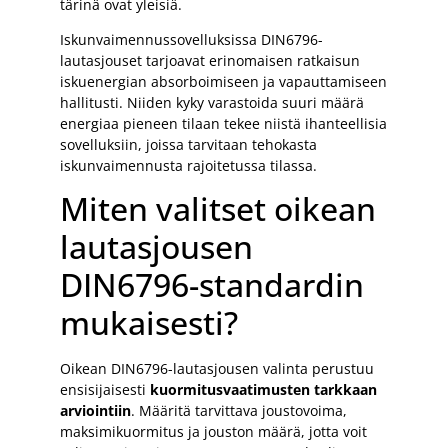
tärinä ovat yleisiä.
Iskunvaimennussovelluksissa DIN6796-
lautasjouset tarjoavat erinomaisen ratkaisun
iskuenergian absorboimiseen ja vapauttamiseen
hallitusti. Niiden kyky varastoida suuri määrä
energiaa pieneen tilaan tekee niistä ihanteellisia
sovelluksiin, joissa tarvitaan tehokasta
iskunvaimennusta rajoitetussa tilassa.
Miten valitset oikean
lautasjousen
DIN6796-standardin
mukaisesti?
Oikean DIN6796-lautasjousen valinta perustuu
ensisijaisesti
kuormitusvaatimusten tarkkaan
arviointiin
. Määritä tarvittava joustovoima,
maksimikuormitus ja jouston määrä, jotta voit