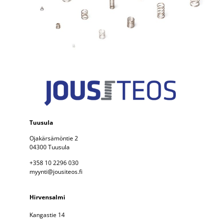
Tuusula
Ojakärsämöntie 2
04300 Tuusula
+358 10 2296 030
myynti@jousiteos.fi
Hirvensalmi
Kangastie 14