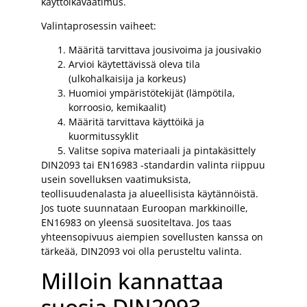
käyttöikävaatimus.
Valintaprosessin vaiheet:
Määritä tarvittava jousivoima ja jousivakio
Arvioi käytettävissä oleva tila
(ulkohalkaisija ja korkeus)
Huomioi ympäristötekijät (lämpötila,
korroosio, kemikaalit)
Määritä tarvittava käyttöikä ja
kuormitussyklit
Valitse sopiva materiaali ja pintakäsittely
DIN2093 tai EN16983 -standardin valinta riippuu
usein sovelluksen vaatimuksista,
teollisuudenalasta ja alueellisista käytännöistä.
Jos tuote suunnataan Euroopan markkinoille,
EN16983 on yleensä suositeltava. Jos taas
yhteensopivuus aiempien sovellusten kanssa on
tärkeää, DIN2093 voi olla perusteltu valinta.
Milloin kannattaa
suosia DIN2093-