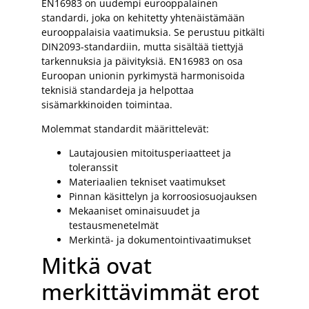
EN16983 on uudempi eurooppalainen
standardi, joka on kehitetty yhtenäistämään
eurooppalaisia vaatimuksia. Se perustuu pitkälti
DIN2093-standardiin, mutta sisältää tiettyjä
tarkennuksia ja päivityksiä. EN16983 on osa
Euroopan unionin pyrkimystä harmonisoida
teknisiä standardeja ja helpottaa
sisämarkkinoiden toimintaa.
Molemmat standardit määrittelevät:
Lautajousien mitoitusperiaatteet ja
toleranssit
Materiaalien tekniset vaatimukset
Pinnan käsittelyn ja korroosiosuojauksen
Mekaaniset ominaisuudet ja
testausmenetelmät
Merkintä- ja dokumentointivaatimukset
Mitkä ovat
merkittävimmät erot