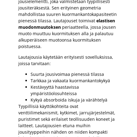
jousielementti, joka valmistetaan tyypillisesti
jousiteräksestä. Sen erityinen geometria
mahdollistaa suuren kuormankantokapasiteetin
pienessä tilassa. Lautajouset toimivat
elastisen
muodonmuutoksen
periaatteella, jossa jousen
muoto muuttuu kuormituksen alla ja palautuu
alkuperäiseen muotoonsa kuormituksen
poistuessa.
Lautajousia käytetään erityisesti sovelluksissa,
joissa tarvitaan:
Suurta jousivoimaa pienessä tilassa
Tarkkaa ja vakaata kuormankantokykyä
Kestävyyttä haastavissa
ympäristöolosuhteissa
Kykyä absorboida iskuja ja värähtelyä
Tyypillisiä käyttökohteita ovat
venttiilimekanismit, kytkimet, jarrujärjestelmät,
puristimet sekä erilaiset teollisuuden koneet ja
laitteet. Lautajousien etuna muihin
jousityyppeihin nähden on niiden kompakti