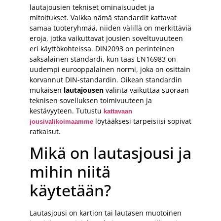
lautajousien tekniset ominaisuudet ja
mitoitukset. Vaikka nämä standardit kattavat
samaa tuoteryhmää, niiden välillä on merkittäviä
eroja, jotka vaikuttavat jousien soveltuvuuteen
eri käyttökohteissa. DIN2093 on perinteinen
saksalainen standardi, kun taas EN16983 on
uudempi eurooppalainen normi, joka on osittain
korvannut DIN-standardin. Oikean standardin
mukaisen
lautajousen
valinta vaikuttaa suoraan
teknisen sovelluksen toimivuuteen ja
kestävyyteen. Tutustu
kattavaan
löytääksesi tarpeisiisi sopivat
jousivalikoimaamme
ratkaisut.
Mikä on lautasjousi ja
mihin niitä
käytetään?
Lautasjousi on kartion tai lautasen muotoinen