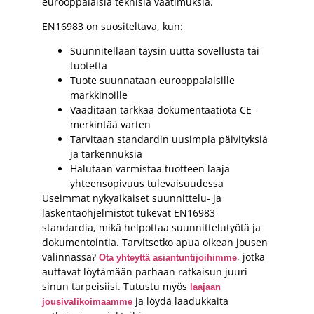
eurooppalaisia teknisiä vaatimuksia.
EN16983 on suositeltava, kun:
Suunnitellaan täysin uutta sovellusta tai
tuotetta
Tuote suunnataan eurooppalaisille
markkinoille
Vaaditaan tarkkaa dokumentaatiota CE-
merkintää varten
Tarvitaan standardin uusimpia päivityksiä
ja tarkennuksia
Halutaan varmistaa tuotteen laaja
yhteensopivuus tulevaisuudessa
Useimmat nykyaikaiset suunnittelu- ja
laskentaohjelmistot tukevat EN16983-
standardia, mikä helpottaa suunnittelutyötä ja
dokumentointia. Tarvitsetko apua oikean jousen
valinnassa?
, jotka
Ota yhteyttä asiantuntijoihimme
auttavat löytämään parhaan ratkaisun juuri
sinun tarpeisiisi. Tutustu myös
laajaan
ja löydä laadukkaita
jousivalikoimaamme