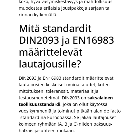
koko, hyvä väsymiskestävyys ja mahdollisuus
muodostaa erilaisia jousipakkoja sarjaan tai
rinnan kytkemällä.
Mitä standardit
DIN2093 ja EN16983
määrittelevät
lautajousille?
DIN2093 ja EN16983 standardit määrittelevät
lautajousien keskeiset ominaisuudet, kuten
mitoituksen, toleranssit, materiaalit ja
testausmenetelmät. DIN2093 on
saksalainen
teollisuusstandardi
, joka on ollut käytössä
vuosikymmeniä ja toiminut pitkään alan de facto
-standardina Euroopassa. Se jakaa lautajouset
kolmeen ryhmään (A, B ja C) niiden paksuus-
halkaisijasuhteen mukaan.