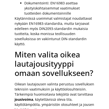
Dokumentointi: EN16983 asettaa
yksityiskohtaisemmat vaatimukset
tuotteiden dokumentoinnille
Käytännössä useimmat valmistajat noudattavat
nykyään EN16983-standardia, mutta tarjoavat
edelleen myös DIN2093-standardin mukaisia
tuotteita, koska monissa teollisuuden
sovelluksissa on vakiintunut DIN-standardin
käyttö.
Miten valita oikea
lautajousityyppi
omaan sovellukseen?
Oikean lautajousen valinta perustuu sovelluksen
teknisiin vaatimuksiin ja käyttöolosuhteisiin.
Tärkeimpiä huomioitavia tekijöitä ovat tarvittava
jousivoima
, käytettävissä oleva tila,
käyttölämpötila, ympäristön olosuhteet ja jousen