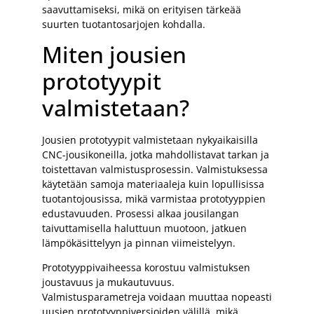
saavuttamiseksi, mikä on erityisen tärkeää
suurten tuotantosarjojen kohdalla.
Miten jousien
prototyypit
valmistetaan?
Jousien prototyypit valmistetaan nykyaikaisilla
CNC-jousikoneilla, jotka mahdollistavat tarkan ja
toistettavan valmistusprosessin. Valmistuksessa
käytetään samoja materiaaleja kuin lopullisissa
tuotantojousissa, mikä varmistaa prototyyppien
edustavuuden. Prosessi alkaa jousilangan
taivuttamisella haluttuun muotoon, jatkuen
lämpökäsittelyyn ja pinnan viimeistelyyn.
Prototyyppivaiheessa korostuu valmistuksen
joustavuus ja mukautuvuus.
Valmistusparametreja voidaan muuttaa nopeasti
uusien prototyyppiversioiden välillä, mikä