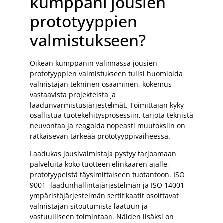
kumppani jousien
prototyyppien
valmistukseen?
Oikean kumppanin valinnassa jousien
prototyyppien valmistukseen tulisi huomioida
valmistajan tekninen osaaminen, kokemus
vastaavista projekteista ja
laadunvarmistusjärjestelmät. Toimittajan kyky
osallistua tuotekehitysprosessiin, tarjota teknistä
neuvontaa ja reagoida nopeasti muutoksiin on
ratkaisevan tärkeää prototyyppivaiheessa.
Laadukas jousivalmistaja pystyy tarjoamaan
palveluita koko tuotteen elinkaaren ajalle,
prototyypeistä täysimittaiseen tuotantoon. ISO
9001 -laadunhallintajärjestelmän ja ISO 14001 -
ympäristöjärjestelmän sertifikaatit osoittavat
valmistajan sitoutumista laatuun ja
vastuulliseen toimintaan. Näiden lisäksi on