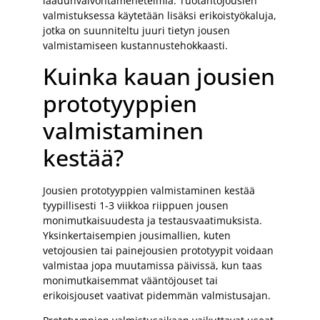
laadunvalvontamenetelmiä. Tuotantojousien
valmistuksessa käytetään lisäksi erikoistyökaluja,
jotka on suunniteltu juuri tietyn jousen
valmistamiseen kustannustehokkaasti.
Kuinka kauan jousien
prototyyppien
valmistaminen
kestää?
Jousien prototyyppien valmistaminen kestää
tyypillisesti 1-3 viikkoa riippuen jousen
monimutkaisuudesta ja testausvaatimuksista.
Yksinkertaisempien jousimallien, kuten
vetojousien tai painejousien prototyypit voidaan
valmistaa jopa muutamissa päivissä, kun taas
monimutkaisemmat vääntöjouset tai
erikoisjouset vaativat pidemmän valmistusajan.