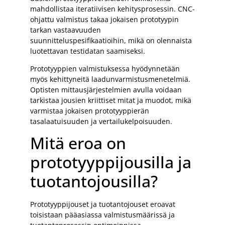
mahdollistaa iteratiivisen kehitysprosessin. CNC-
ohjattu valmistus takaa jokaisen prototyypin
tarkan vastaavuuden
suunnitteluspesifikaatioihin, mikä on olennaista
luotettavan testidatan saamiseksi.
Prototyyppien valmistuksessa hyödynnetään
myös kehittyneitä laadunvarmistusmenetelmiä.
Optisten mittausjärjestelmien avulla voidaan
tarkistaa jousien kriittiset mitat ja muodot, mikä
varmistaa jokaisen prototyyppierän
tasalaatuisuuden ja vertailukelpoisuuden.
Mitä eroa on
prototyyppijousilla ja
tuotantojousilla?
Prototyyppijouset ja tuotantojouset eroavat
toisistaan pääasiassa valmistusmäärissä ja