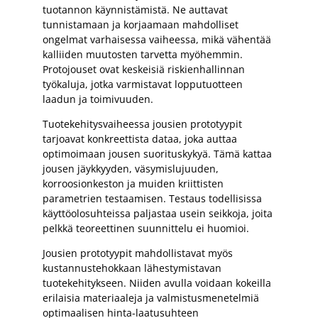
tuotannon käynnistämistä. Ne auttavat
tunnistamaan ja korjaamaan mahdolliset
ongelmat varhaisessa vaiheessa, mikä vähentää
kalliiden muutosten tarvetta myöhemmin.
Protojouset ovat keskeisiä riskienhallinnan
työkaluja, jotka varmistavat lopputuotteen
laadun ja toimivuuden.
Tuotekehitysvaiheessa jousien prototyypit
tarjoavat konkreettista dataa, joka auttaa
optimoimaan jousen suorituskykyä. Tämä kattaa
jousen jäykkyyden, väsymislujuuden,
korroosionkeston ja muiden kriittisten
parametrien testaamisen. Testaus todellisissa
käyttöolosuhteissa paljastaa usein seikkoja, joita
pelkkä teoreettinen suunnittelu ei huomioi.
Jousien prototyypit mahdollistavat myös
kustannustehokkaan lähestymistavan
tuotekehitykseen. Niiden avulla voidaan kokeilla
erilaisia materiaaleja ja valmistusmenetelmiä
optimaalisen hinta-laatusuhteen