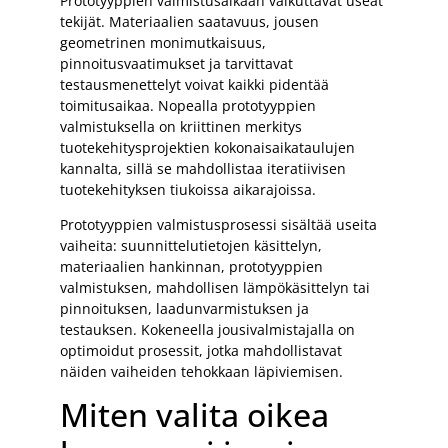
Prototyyppien valmistusaikaan vaikuttavat useat
tekijät. Materiaalien saatavuus, jousen
geometrinen monimutkaisuus,
pinnoitusvaatimukset ja tarvittavat
testausmenettelyt voivat kaikki pidentää
toimitusaikaa. Nopealla prototyyppien
valmistuksella on kriittinen merkitys
tuotekehitysprojektien kokonaisaikataulujen
kannalta, sillä se mahdollistaa iteratiivisen
tuotekehityksen tiukoissa aikarajoissa.
Prototyyppien valmistusprosessi sisältää useita
vaiheita: suunnittelutietojen käsittelyn,
materiaalien hankinnan, prototyyppien
valmistuksen, mahdollisen lämpökäsittelyn tai
pinnoituksen, laadunvarmistuksen ja
testauksen. Kokeneella jousivalmistajalla on
optimoidut prosessit, jotka mahdollistavat
näiden vaiheiden tehokkaan läpiviemisen.
Miten valita oikea