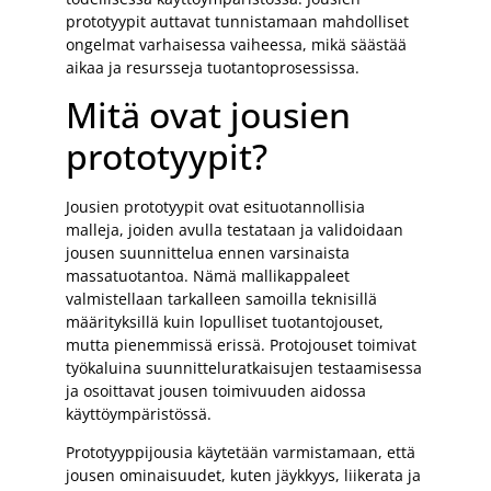
prototyypit auttavat tunnistamaan mahdolliset
ongelmat varhaisessa vaiheessa, mikä säästää
aikaa ja resursseja tuotantoprosessissa.
Mitä ovat jousien
prototyypit?
Jousien prototyypit ovat esituotannollisia
malleja, joiden avulla testataan ja validoidaan
jousen suunnittelua ennen varsinaista
massatuotantoa. Nämä mallikappaleet
valmistellaan tarkalleen samoilla teknisillä
määrityksillä kuin lopulliset tuotantojouset,
mutta pienemmissä erissä. Protojouset toimivat
työkaluina suunnitteluratkaisujen testaamisessa
ja osoittavat jousen toimivuuden aidossa
käyttöympäristössä.
Prototyyppijousia käytetään varmistamaan, että
jousen ominaisuudet, kuten jäykkyys, liikerata ja