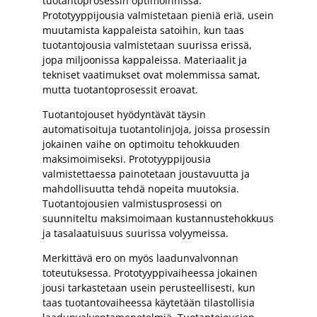
tuotantoprosessin optimoinnissa.
Prototyyppijousia valmistetaan pieniä eriä, usein
muutamista kappaleista satoihin, kun taas
tuotantojousia valmistetaan suurissa erissä,
jopa miljoonissa kappaleissa. Materiaalit ja
tekniset vaatimukset ovat molemmissa samat,
mutta tuotantoprosessit eroavat.
Tuotantojouset hyödyntävät täysin
automatisoituja tuotantolinjoja, joissa prosessin
jokainen vaihe on optimoitu tehokkuuden
maksimoimiseksi. Prototyyppijousia
valmistettaessa painotetaan joustavuutta ja
mahdollisuutta tehdä nopeita muutoksia.
Tuotantojousien valmistusprosessi on
suunniteltu maksimoimaan kustannustehokkuus
ja tasalaatuisuus suurissa volyymeissa.
Merkittävä ero on myös laadunvalvonnan
toteutuksessa. Prototyyppivaiheessa jokainen
jousi tarkastetaan usein perusteellisesti, kun
taas tuotantovaiheessa käytetään tilastollisia