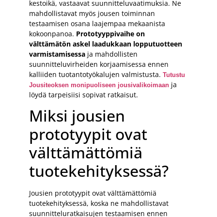
kestoikä, vastaavat suunnitteluvaatimuksia. Ne
mahdollistavat myös jousen toiminnan
testaamisen osana laajempaa mekaanista
kokoonpanoa.
Prototyyppivaihe on
välttämätön askel laadukkaan lopputuotteen
varmistamisessa
ja mahdollisten
suunnitteluvirheiden korjaamisessa ennen
kalliiden tuotantotyökalujen valmistusta.
Tutustu
ja
Jousiteoksen monipuoliseen jousivalikoimaan
löydä tarpeisiisi sopivat ratkaisut.
Miksi jousien
prototyypit ovat
välttämättömiä
tuotekehityksessä?
Jousien prototyypit ovat välttämättömiä
tuotekehityksessä, koska ne mahdollistavat
suunnitteluratkaisujen testaamisen ennen