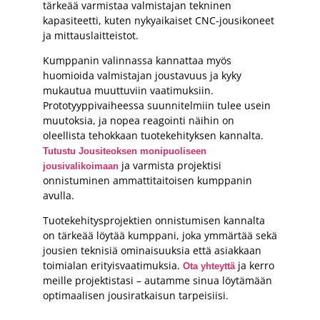
tärkeää varmistaa valmistajan tekninen
kapasiteetti, kuten nykyaikaiset CNC-jousikoneet
ja mittauslaitteistot.
Kumppanin valinnassa kannattaa myös
huomioida valmistajan joustavuus ja kyky
mukautua muuttuviin vaatimuksiin.
Prototyyppivaiheessa suunnitelmiin tulee usein
muutoksia, ja nopea reagointi näihin on
oleellista tehokkaan tuotekehityksen kannalta.
Tutustu Jousiteoksen monipuoliseen
ja varmista projektisi
jousivalikoimaan
onnistuminen ammattitaitoisen kumppanin
avulla.
Tuotekehitysprojektien onnistumisen kannalta
on tärkeää löytää kumppani, joka ymmärtää sekä
jousien teknisiä ominaisuuksia että asiakkaan
toimialan erityisvaatimuksia.
ja kerro
Ota yhteyttä
meille projektistasi – autamme sinua löytämään
optimaalisen jousiratkaisun tarpeisiisi.