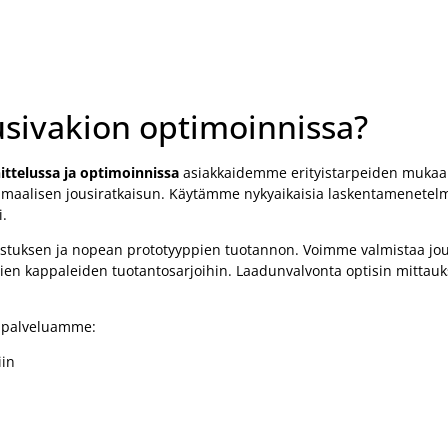
usivakion optimoinnissa?
ttelussa ja optimoinnissa
asiakkaidemme erityistarpeiden mukaa
timaalisen jousiratkaisun. Käytämme nykyaikaisia laskentamenetelm
i.
istuksen ja nopean prototyyppien tuotannon. Voimme valmistaa jo
onien kappaleiden tuotantosarjoihin. Laadunvalvonta optisin mittauk
a palveluamme:
iin