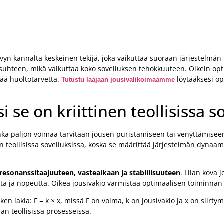
yvyn kannalta keskeinen tekijä, joka vaikuttaa suoraan järjestelmän
suhteen, mikä vaikuttaa koko sovelluksen tehokkuuteen. Oikein opt
tää huoltotarvetta.
löytääksesi op
Tutustu laajaan jousivalikoimaamme
 se on kriittinen teollisissa s
nka paljon voimaa tarvitaan jousen puristamiseen tai venyttämisee
en teollisissa sovelluksissa, koska se määrittää järjestelmän dynaa
resonanssitaajuuteen, vasteaikaan ja stabiilisuuteen
. Liian kova 
ta ja nopeutta. Oikea jousivakio varmistaa optimaalisen toiminnan 
 lakia: F = k × x, missä F on voima, k on jousivakio ja x on siirty
n teollisissa prosesseissa.