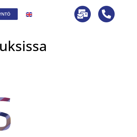
YNTÖ
luksissa