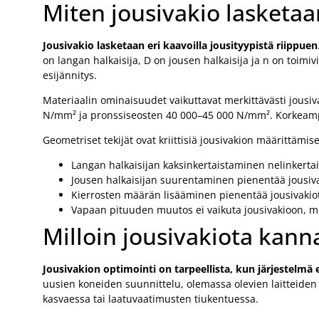
Miten jousivakio lasketaan
Jousivakio lasketaan eri kaavoilla jousityypistä riippuen
on langan halkaisija, D on jousen halkaisija ja n on toi
esijännitys.
Materiaalin ominaisuudet vaikuttavat merkittävästi jousi
N/mm² ja pronssiseosten 40 000–45 000 N/mm². Korkeamp
Geometriset tekijät ovat kriittisiä jousivakion määrittämis
Langan halkaisijan kaksinkertaistaminen nelinkertai
Jousen halkaisijan suurentaminen pienentää jousivak
Kierrosten määrän lisääminen pienentää jousivakiot
Vapaan pituuden muutos ei vaikuta jousivakioon, m
Milloin jousivakiota kann
Jousivakion optimointi on tarpeellista, kun järjestelmä e
uusien koneiden suunnittelu, olemassa olevien laitteide
kasvaessa tai laatuvaatimusten tiukentuessa.