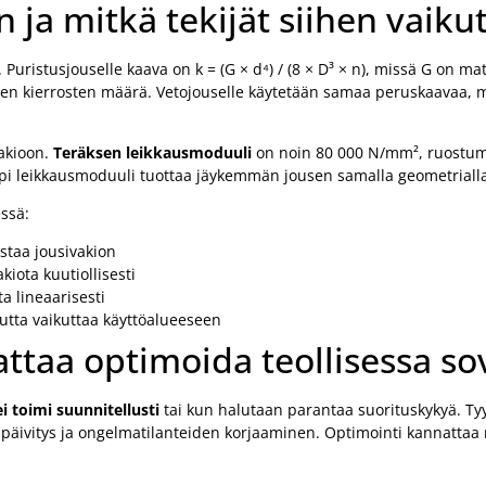
 ja mitkä tekijät siihen vaiku
. Puristusjouselle kaava on k = (G × d⁴) / (8 × D³ × n), missä G on m
mivien kierrosten määrä. Vetojouselle käytetään samaa peruskaavaa,
vakioon.
Teräksen leikkausmoduuli
on noin 80 000 N/mm², ruostum
i leikkausmoduuli tuottaa jäykemmän jousen samalla geometrialla
essä:
staa jousivakion
iota kuutiollisesti
a lineaarisesti
utta vaikuttaa käyttöalueeseen
attaa optimoida teollisessa so
i toimi suunnitellusti
tai kun halutaan parantaa suorituskykyä. Tyypi
n päivitys ja ongelmatilanteiden korjaaminen. Optimointi kannatta