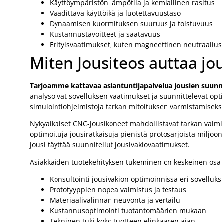
Käyttöympäristön lämpötila ja kemiallinen rasitus
Vaadittava käyttöikä ja luotettavuustaso
Dynaamisen kuormituksen suuruus ja toistuvuus
Kustannustavoitteet ja saatavuus
Erityisvaatimukset, kuten magneettinen neutraalius
Miten Jousiteos auttaa jo
Tarjoamme kattavaa asiantuntijapalvelua jousien suunni
analysoivat sovelluksen vaatimukset ja suunnittelevat op
simulointiohjelmistoja tarkan mitoituksen varmistamiseks
Nykyaikaiset CNC-jousikoneet mahdollistavat tarkan valm
optimoituja jousiratkaisuja pienistä protosarjoista miljo
jousi täyttää suunnitellut jousivakiovaatimukset.
Asiakkaiden tuotekehityksen tukeminen on keskeinen os
Konsultointi jousivakion optimoinnissa eri sovelluks
Prototyyppien nopea valmistus ja testaus
Materiaalivalinnan neuvonta ja vertailu
Kustannusoptimointi tuotantomäärien mukaan
Tekninen tuki koko tuotteen elinkaaren ajan