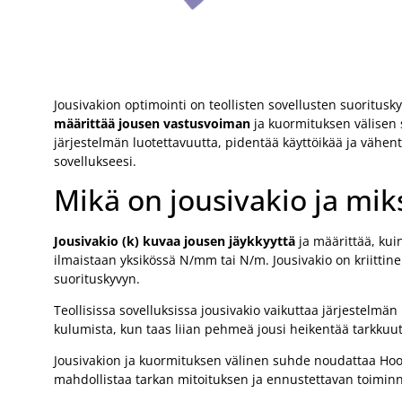
Jousivakion optimointi on teollisten sovellusten suoritusk
määrittää jousen vastusvoiman
ja kuormituksen välisen 
järjestelmän luotettavuutta, pidentää käyttöikää ja vähen
sovellukseesi.
Mikä on jousivakio ja miksi
Jousivakio (k) kuvaa jousen jäykkyyttä
ja määrittää, kui
ilmaistaan yksikössä N/mm tai N/m. Jousivakio on kriittin
suorituskyvyn.
Teollisissa sovelluksissa jousivakio vaikuttaa järjestelmän
kulumista, kun taas liian pehmeä jousi heikentää tarkkuut
Jousivakion ja kuormituksen välinen suhde noudattaa Hooken
mahdollistaa tarkan mitoituksen ja ennustettavan toiminna