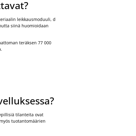
ttavat?
ateriaalin leikkausmoduuli, d
 mutta siinä huomioidaan
attoman teräksen 77 000
.
velluksessa?
llisiä tilanteita ovat
a myös tuotantomäärien