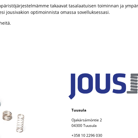
päristöjärjestelmämme takaavat tasalaatuisen toiminnan ja ympär
esi jousivakion optimoinnista omassa sovelluksessasi.
heitä.
Tuusula
Ojakärsämöntie 2
04300 Tuusula
+358 10 2296 030