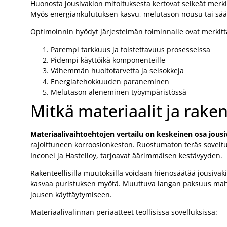
Huonosta jousivakion mitoituksesta kertovat selkeät merki
Myös energiankulutuksen kasvu, melutason nousu tai sään
Optimoinnin hyödyt järjestelmän toiminnalle ovat merkitt
Parempi tarkkuus ja toistettavuus prosesseissa
Pidempi käyttöikä komponenteille
Vähemmän huoltotarvetta ja seisokkeja
Energiatehokkuuden paraneminen
Melutason aleneminen työympäristössä
Mitkä materiaalit ja rake
Materiaalivaihtoehtojen vertailu on keskeinen osa jous
rajoittuneen korroosionkeston. Ruostumaton teräs soveltuu
Inconel ja Hastelloy, tarjoavat äärimmäisen kestävyyden.
Rakenteellisilla muutoksilla voidaan hienosäätää jousivak
kasvaa puristuksen myötä. Muuttuva langan paksuus mahdo
jousen käyttäytymiseen.
Materiaalivalinnan periaatteet teollisissa sovelluksissa: