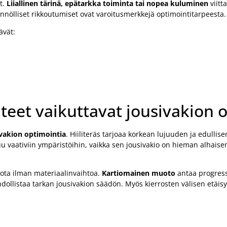
t.
Liiallinen tärinä, epätarkka toiminta tai nopea kuluminen
viitt
nölliset rikkoutumiset ovat varoitusmerkkejä optimointitarpeesta.
ävät:
nteet vaikuttavat jousivakion 
ivakion optimointia
. Hiiliteräs tarjoaa korkean lujuuden ja edullis
 vaativiin ympäristöihin, vaikka sen jousivakio on hieman alhaisem
iota ilman materiaalinvaihtoa.
Kartiomainen muoto
antaa progressi
llistaa tarkan jousivakion säädön. Myös kierrosten välisen etäisy