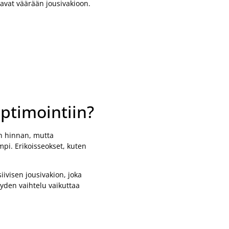
aavat väärään jousivakioon.
optimointiin?
en hinnan, mutta
pi. Erikoisseokset, kuten
ivisen jousivakion, joka
yden vaihtelu vaikuttaa