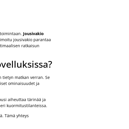
 toimintaan.
Jousivakio
imoitu jousivakio parantaa
timaalisen ratkaisun
ovelluksissa?
n tietyn matkan verran. Se
miset ominaisuudet ja
jousi aiheuttaa tärinää ja
eri kuormitustilanteissa.
mä. Tämä yhteys