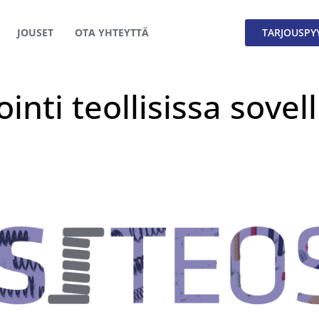
JOUSET
OTA YHTEYTTÄ
TARJOUSPY
inti teollisissa sovel