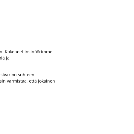
n. Kokeneet insinöörimme
iä ja
usivakion suhteen
sin varmistaa, että jokainen