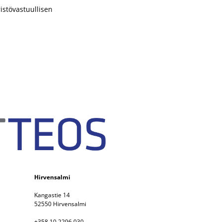
istövastuullisen
Hirvensalmi
Kangastie 14
52550 Hirvensalmi
+358 10 2296 030