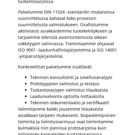
tuotantosarjoissa.
Palvelumme DIN 11024 -standardin mukaisessa
suunnittelussa kattavat koko prosessin
suunnittelusta valmistukseen. Osallistumme
aktiivisesti asiakkaidemme tuotekehitykseen ja
tarjoamme teknistä asiantuntemusta oikean
sokkityypin valinnassa. Toimintaamme ohjaavat
ISO 9001 -laadunhallintajärjestelmä ja ISO 14001
-ympäristöjärjestelmä.
Konkreettiset palvelumme sisältävät:
Tekninen konsultointi ja sovellusanalyysi
Prototyyppien valmistus ja testaus
Tuotantosarjojen valmistus tilauksesta
Laadunvalvonta optisilla mittauksilla
Tekninen dokumentaatio ja sertifikaatit
Valmistamme kaikki jousemme tilauksesta
asiakkaan tarpeen mukaisesti. Nopeatempoinen
toiminta ja toimitusvarmuus ovat toimintamme
kulmakiviä niin pienissä protosarjoissa kuin
miljoonien kappaleiden tuotantosarjoissa.