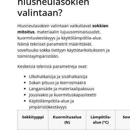
hiusneulasokien
valintaan?
Hiusneulasokien valintaan vaikuttavat
sokkien
mitoitus
, materiaalin lujuusominaisuudet,
kuormituskestävyys ja käyttölämpötila-alue.
Nämä tekniset parametrit määrittävät,
soveltuuko sokka tiettyyn käyttötarkoitukseen ja
toimintaympäristöön.
Keskeisiä teknisiä parametreja ovat:
Ulkohalkaisija ja sisähalkaisija
Sokan pituus ja kierrosmäärä
Langansäde ja materiaalipaksuus
Jousivakio ja kuormituskapasiteetti
Käyttölämpötila-alue ja
ympäristökestävyys
Sokkityyppi
Kuormitusalue
Lämpötila-
Sov
(N)
alue (°C)