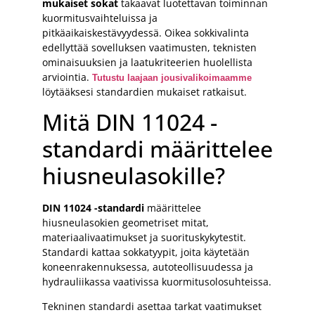
mukaiset sokat
takaavat luotettavan toiminnan
kuormitusvaihteluissa ja
pitkäaikaiskestävyydessä. Oikea sokkivalinta
edellyttää sovelluksen vaatimusten, teknisten
ominaisuuksien ja laatukriteerien huolellista
arviointia.
Tutustu laajaan jousivalikoimaamme
löytääksesi standardien mukaiset ratkaisut.
Mitä DIN 11024 -
standardi määrittelee
hiusneulasokille?
DIN 11024 -standardi
määrittelee
hiusneulasokien geometriset mitat,
materiaalivaatimukset ja suorituskykytestit.
Standardi kattaa sokkatyypit, joita käytetään
koneenrakennuksessa, autoteollisuudessa ja
hydrauliikassa vaativissa kuormitusolosuhteissa.
Tekninen standardi asettaa tarkat vaatimukset