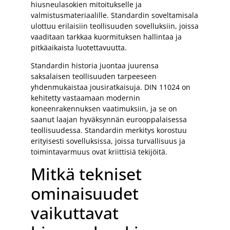
hiusneulasokien mitoitukselle ja
valmistusmateriaalille. Standardin soveltamisala
ulottuu erilaisiin teollisuuden sovelluksiin, joissa
vaaditaan tarkkaa kuormituksen hallintaa ja
pitkäaikaista luotettavuutta.
Standardin historia juontaa juurensa
saksalaisen teollisuuden tarpeeseen
yhdenmukaistaa jousiratkaisuja. DIN 11024 on
kehitetty vastaamaan modernin
koneenrakennuksen vaatimuksiin, ja se on
saanut laajan hyväksynnän eurooppalaisessa
teollisuudessa. Standardin merkitys korostuu
erityisesti sovelluksissa, joissa turvallisuus ja
toimintavarmuus ovat kriittisiä tekijöitä.
Mitkä tekniset
ominaisuudet
vaikuttavat