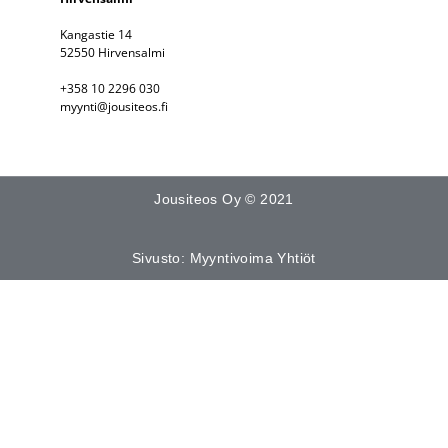
Kangastie 14
52550 Hirvensalmi
+358 10 2296 030
myynti@jousiteos.fi
Jousiteos Oy © 2021
Sivusto: Myyntivoima Yhtiöt