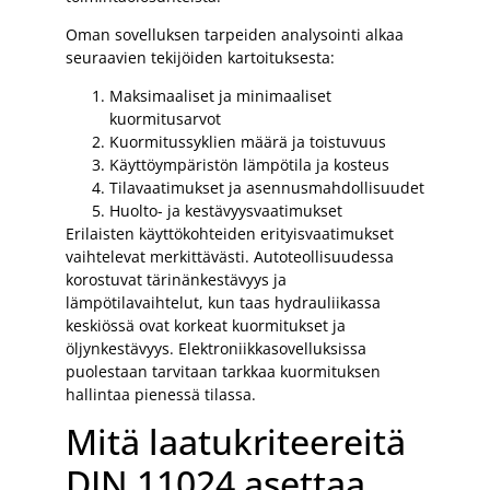
Oman sovelluksen tarpeiden analysointi alkaa
seuraavien tekijöiden kartoituksesta:
Maksimaaliset ja minimaaliset
kuormitusarvot
Kuormitussyklien määrä ja toistuvuus
Käyttöympäristön lämpötila ja kosteus
Tilavaatimukset ja asennusmahdollisuudet
Huolto- ja kestävyysvaatimukset
Erilaisten käyttökohteiden erityisvaatimukset
vaihtelevat merkittävästi. Autoteollisuudessa
korostuvat tärinänkestävyys ja
lämpötilavaihtelut, kun taas hydrauliikassa
keskiössä ovat korkeat kuormitukset ja
öljynkestävyys. Elektroniikkasovelluksissa
puolestaan tarvitaan tarkkaa kuormituksen
hallintaa pienessä tilassa.
Mitä laatukriteereitä
DIN 11024 asettaa