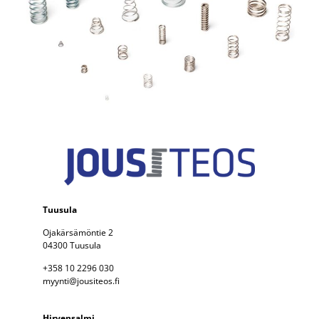
Tuusula
Ojakärsämöntie 2
04300 Tuusula
+358 10 2296 030
myynti@jousiteos.fi
Hirvensalmi