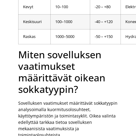
Kevyt
10–100
-20 – +80
Elekt
Keskisuuri
100–1000
-40 – +120
Kone
Raskas
1000–5000
-50 – +150
Hydra
Miten sovelluksen
vaatimukset
määrittävät oikean
sokkatyypin?
Sovelluksen vaatimukset määrittävät sokkatyypin
analysoimalla kuormitusolosuhteet,
käyttöympäristön ja toimintasyklit. Oikea valinta
edellyttää tarkkaa tietoa sovelluksen
mekaanisista vaatimuksista ja
toimintaolosuhteista.