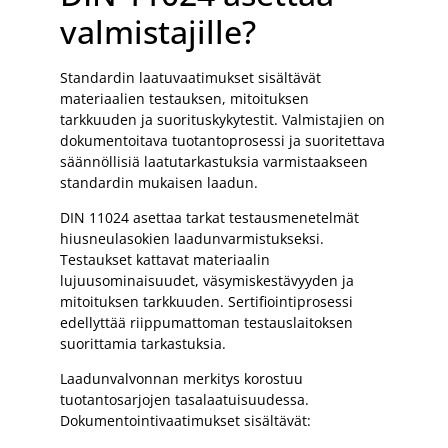
valmistajille?
Standardin laatuvaatimukset sisältävät
materiaalien testauksen, mitoituksen
tarkkuuden ja suorituskykytestit. Valmistajien on
dokumentoitava tuotantoprosessi ja suoritettava
säännöllisiä laatutarkastuksia varmistaakseen
standardin mukaisen laadun.
DIN 11024 asettaa tarkat testausmenetelmät
hiusneulasokien laadunvarmistukseksi.
Testaukset kattavat materiaalin
lujuusominaisuudet, väsymiskestävyyden ja
mitoituksen tarkkuuden. Sertifiointiprosessi
edellyttää riippumattoman testauslaitoksen
suorittamia tarkastuksia.
Laadunvalvonnan merkitys korostuu
tuotantosarjojen tasalaatuisuudessa.
Dokumentointivaatimukset sisältävät: