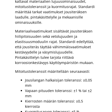
kattavat materiaalien lujuusominaisuudet,
mitoitustoleranssit ja kuormitusrajat. Standardi
määrittää tarkat vaatimukset jousiteräksen
laadulle, pintakäsittelylle ja mekaanisille
ominaisuuksille.
Materiaalivaatimukset sisältävät jousiteräksen
hiilipitoisuuden sekä vetolujuuden ja
elastisuusmoduulin rajat. Standardi edellyttää,
että jousiteräs täyttää vähimmäisvaatimukset
kestävyydelle ja väsymislujuudelle.
Pintakäsittelyn tulee tarjota riittävä
korroosionkestävyys käyttöympäristön mukaan.
Mitoitustoleranssit määritellään seuraavasti:
Jousilangan halkaisijan toleranssi: ±0,05
mm
Vapaan pituuden toleranssi: ±1 % tai ±2
mm
Kierrosten määrän toleranssi: ±0,5
kierrosta
Kuormitusarvon toleranssi: ±5 %