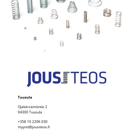
Tuusula
Ojakärsämöntie 2
04300 Tuusula
+358 10 2296 030
myynti@jousiteos.fi