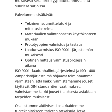
mukaisesti sekä prototyyppituotannossa että
suurissa sarjoissa.
Palvelumme sisältävät:
Tekninen suunnittelutuki ja
mitoituslaskelmat
Materiaalien valintaopastus käyttökohteen
mukaan
Prototyyppien valmistus ja testaus
Laadunvarmistus ISO 9001 -järjestelmän
mukaisesti
Optinen mittaus valmistusprosessin
aikana
ISO 9001 -laadunhallintajärjestelmä ja ISO 14001
-ympäristöjärjestelmä ohjaavat toimintaamme
varmistaen, että kaikki valmistamamme jouset
täyttävät DIN-standardien vaatimukset.
Valmistamme kaikki jouset tilauksesta asiakkaan
tarpeiden mukaisesti.
Osallistumme aktiivisesti asiakkaidemme
tuotekehitykseen tarjoten ratkaisuja, jotka