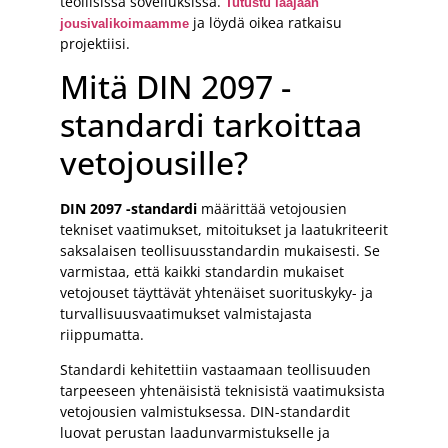
teollisissa sovelluksissa.
Tutustu laajaan
ja löydä oikea ratkaisu
jousivalikoimaamme
projektiisi.
Mitä DIN 2097 -
standardi tarkoittaa
vetojousille?
DIN 2097 -standardi
määrittää vetojousien
tekniset vaatimukset, mitoitukset ja laatukriteerit
saksalaisen teollisuusstandardin mukaisesti. Se
varmistaa, että kaikki standardin mukaiset
vetojouset täyttävät yhtenäiset suorituskyky- ja
turvallisuusvaatimukset valmistajasta
riippumatta.
Standardi kehitettiin vastaamaan teollisuuden
tarpeeseen yhtenäisistä teknisistä vaatimuksista
vetojousien valmistuksessa. DIN-standardit
luovat perustan laadunvarmistukselle ja