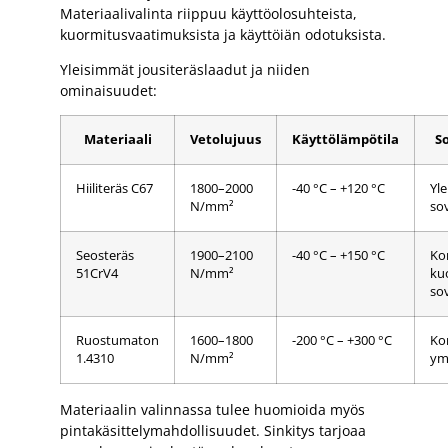
Materiaalivalinta riippuu käyttöolosuhteista,
kuormitusvaatimuksista ja käyttöiän odotuksista.
Yleisimmät jousiteräslaadut ja niiden
ominaisuudet:
Materiaali
Vetolujuus
Käyttölämpötila
S
Hiiliteräs C67
1800–2000
-40 °C – +120 °C
Yle
N/mm²
so
Seosteräs
1900–2100
-40 °C – +150 °C
Ko
51CrV4
N/mm²
ku
so
Ruostumaton
1600–1800
-200 °C – +300 °C
Kor
1.4310
N/mm²
ym
Materiaalin valinnassa tulee huomioida myös
pintakäsittelymahdollisuudet. Sinkitys tarjoaa