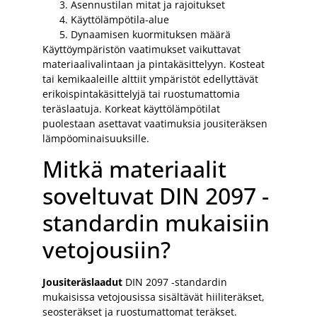
Asennustilan mitat ja rajoitukset
Käyttölämpötila-alue
Dynaamisen kuormituksen määrä
Käyttöympäristön vaatimukset vaikuttavat
materiaalivalintaan ja pintakäsittelyyn. Kosteat
tai kemikaaleille alttiit ympäristöt edellyttävät
erikoispintakäsittelyjä tai ruostumattomia
teräslaatuja. Korkeat käyttölämpötilat
puolestaan asettavat vaatimuksia jousiteräksen
lämpöominaisuuksille.
Mitkä materiaalit
soveltuvat DIN 2097 -
standardin mukaisiin
vetojousiin?
Jousiteräslaadut
DIN 2097 -standardin
mukaisissa vetojousissa sisältävät hiiliteräkset,
seosteräkset ja ruostumattomat teräkset.