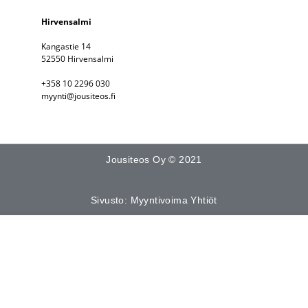
Hirvensalmi
Kangastie 14
52550 Hirvensalmi
+358 10 2296 030
myynti@jousiteos.fi
Jousiteos Oy © 2021
Sivusto: Myyntivoima Yhtiöt