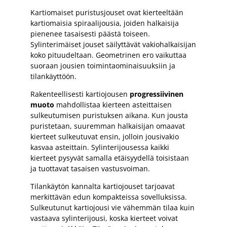
Kartiomaiset puristusjouset ovat kierteeltään
kartiomaisia spiraalijousia, joiden halkaisija
pienenee tasaisesti päästä toiseen.
Sylinterimäiset jouset säilyttävät vakiohalkaisijan
koko pituudeltaan. Geometrinen ero vaikuttaa
suoraan jousien toimintaominaisuuksiin ja
tilankäyttöön.
Rakenteellisesti kartiojousen
progressiivinen
muoto
mahdollistaa kierteen asteittaisen
sulkeutumisen puristuksen aikana. Kun jousta
puristetaan, suuremman halkaisijan omaavat
kierteet sulkeutuvat ensin, jolloin jousivakio
kasvaa asteittain. Sylinterijousessa kaikki
kierteet pysyvät samalla etäisyydellä toisistaan
ja tuottavat tasaisen vastusvoiman.
Tilankäytön kannalta kartiojouset tarjoavat
merkittävän edun kompakteissa sovelluksissa.
Sulkeutunut kartiojousi vie vähemmän tilaa kuin
vastaava sylinterijousi, koska kierteet voivat