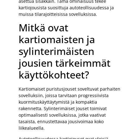
asettua sisäkkäin. Tämä ominaisuus tekee
kartiojousista suosittuja autoteollisuudessa ja
muissa tilarajoitteisissa sovelluksissa.
Mitkä ovat
kartiomaisten ja
sylinterimäisten
jousien tärkeimmät
käyttökohteet?
Kartiomaiset puristusjouset soveltuvat parhaiten
sovelluksiin, joissa tarvitaan progressiivista
kuormituskäyttäytymistä ja kompaktia
rakennetta. Sylinterimäiset jouset toimivat
optimaalisesti sovelluksissa, jotka vaativat
tasaista, ennustettavaa jousivoimaa koko
liikealueella.
Autoteollisuudessa kartiojouset ovat yleisiä