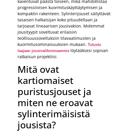
kaventuvat päästä toiseen, mikä mahdollistaa
progressiivisen kuormituskäyttäytymisen ja
kompaktin rakenteen. Sylinterijouset säilyttävät
tasaisen halkaisijan koko pituudeltaan ja
tarjoavat lineaarisen jousivakion. Molemmat
jousityypit soveltuvat erilaisiin
teollisuussovelluksiin tilavaatimusten ja
kuormitusominaisuuksien mukaan.
Tutustu
löytääksesi sopivan
laajaan jousivalikoimaamme
ratkaisun projektiisi.
Mitä ovat
kartiomaiset
puristusjouset ja
miten ne eroavat
sylinterimäisistä
jousista?