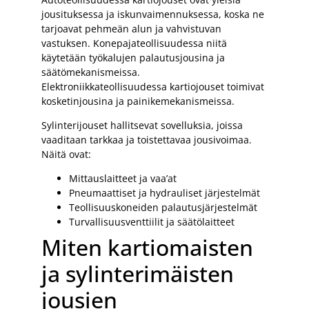
jousituksessa ja iskunvaimennuksessa, koska ne
tarjoavat pehmeän alun ja vahvistuvan
vastuksen. Konepajateollisuudessa niitä
käytetään työkalujen palautusjousina ja
säätömekanismeissa.
Elektroniikkateollisuudessa kartiojouset toimivat
kosketinjousina ja painikemekanismeissa.
Sylinterijouset hallitsevat sovelluksia, joissa
vaaditaan tarkkaa ja toistettavaa jousivoimaa.
Näitä ovat:
Mittauslaitteet ja vaa’at
Pneumaattiset ja hydrauliset järjestelmät
Teollisuuskoneiden palautusjärjestelmät
Turvallisuusventtiilit ja säätölaitteet
Miten kartiomaisten
ja sylinterimäisten
jousien