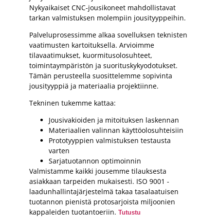
Nykyaikaiset CNC-jousikoneet mahdollistavat
tarkan valmistuksen molempiin jousityyppeihin.
Palveluprosessimme alkaa sovelluksen teknisten
vaatimusten kartoituksella. Arvioimme
tilavaatimukset, kuormitusolosuhteet,
toimintaympäristön ja suorituskykyodotukset.
Tämän perusteella suosittelemme sopivinta
jousityyppiä ja materiaalia projektiinne.
Tekninen tukemme kattaa:
Jousivakioiden ja mitoituksen laskennan
Materiaalien valinnan käyttöolosuhteisiin
Prototyyppien valmistuksen testausta
varten
Sarjatuotannon optimoinnin
Valmistamme kaikki jousemme tilauksesta
asiakkaan tarpeiden mukaisesti. ISO 9001 -
laadunhallintajärjestelmä takaa tasalaatuisen
tuotannon pienistä protosarjoista miljoonien
kappaleiden tuotantoeriin.
Tutustu