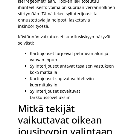
kierregeometriaan. Hooken laki toteutuu
ihanteellisesti: voima on suoraan verrannollinen
siirtymään. Tämä tekee sylinterijousista
ennustettavia ja helposti laskettavia
insinöörityössä.
Käytännön vaikutukset suorituskykyyn näkyvät
selvästi:
Kartiojouset tarjoavat pehmeän alun ja
vahvan lopun
Sylinterijouset antavat tasaisen vastuksen
koko matkalla
Kartiojouset sopivat vaihteleviin
kuormituksiin
Sylinterijouset soveltuvat
tarkkuussovelluksiin
Mitkä tekijät
vaikuttavat oikean
jousityypin valintaan