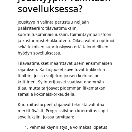
sovelluksessa?
Jousityypin valinta perustuu neljään
pääkriteeriin: tilavaatimuksiin,
kuormitusominaisuuksiin, toimintaympäristöön
ja kustannustehokkuuteen. Oikea valinta optimoi
sekä teknisen suorituskyvyn että taloudellisen
hyödyn sovelluksessa.
Tilavaatimukset määrittävät usein ensimmäisen
rajauksen. Kartiojouset soveltuvat tiukkoihin
tiloihin, joissa suljetun jousen korkeus on
kriittinen. Sylinterijouset vaativat enemmän
tilaa, mutta tarjoavat pidemmän liikematkan
samalla kokonaiskorkeudella.
Kuormitustarpeet ohjaavat teknistä valintaa
merkittävästi. Progressiivinen kuormitus sopii
sovelluksiin, joissa tarvitaan:
Pehmeä käynnistys ja voimakas lopetus