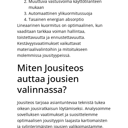
Muuttuva vastusvoima käyttötilanteen
mukaan
Automaattinen ylikuormitussuoja
Tasainen energian absorptio
Lineaarinen kuormitus on optimaalinen, kun
vaaditaan tarkkaa voiman hallintaa,
toistettavuutta ja ennustettavuutta.
Kestävyysvaatimukset vaikuttavat
materiaalivalintoihin ja mitoitukseen
molemmissa jousityypeissä.
Miten Jousiteos
auttaa jousien
valinnassa?
Jousiteos tarjoaa asiantuntevaa teknistä tukea
oikean jousiratkaisun löytämiseksi. Analysoimme
sovelluksen vaatimukset ja suosittelemme
optimaalisen jousityypin laajasta kartiomaisten
ja sylinterimäisten jousien valikoimastamme.