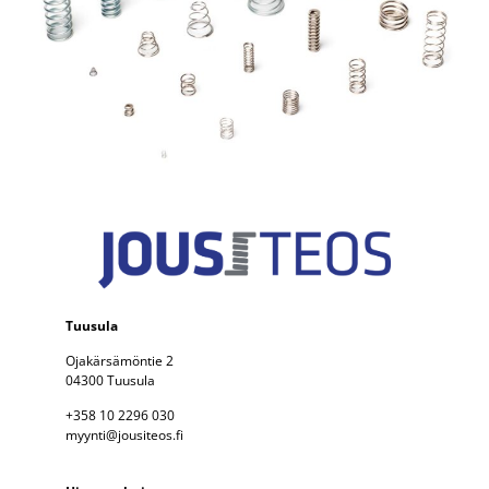
Tuusula
Ojakärsämöntie 2
04300 Tuusula
+358 10 2296 030
myynti@jousiteos.fi