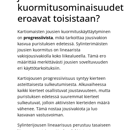
kuormitusominaisuudet
eroavat toisistaan?
Kartiomaisten jousien kuormituskäyttäytyminen
on
progressiivista
, mikä tarkoittaa jousivakion
kasvua puristuksen edetessä. Sylinterimäisten
jousien kuormitus on lineaarista
vakiojousivakiolla koko liikealueella. Tämä ero
määrittää merkittävästi jousien soveltuvuuden
eri käyttötarkoituksiin.
Kartiojousen progressiivisuus syntyy kierteen
asteittaisesta sulkeutumisesta. Alkuvaiheessa
kaikki kierteet osallistuvat joustavuuteen, mutta
puristuksen edetessä suuremmat kierteet
sulkeutuvat, jolloin aktiivisten kierteiden määrä
vähenee. Tämä nostaa jousivakiota ja luo
kasvavan vastusvoiman.
Sylinterijousen lineaarisuus perustuu tasaiseen