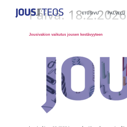
Päivä:
18.2.2026
ETUSIVU
PALVELU
Jousivakion vaikutus jousen kestävyyteen