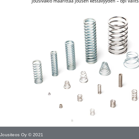
Jousivakio määrittää jousen kestävyyden – opi valit
Jousiteos Oy © 2021