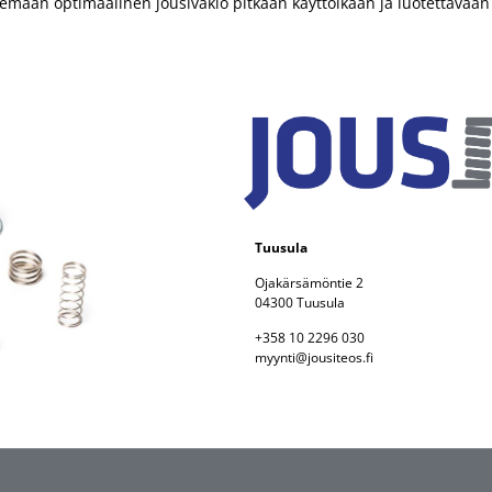
semaan optimaalinen jousivakio pitkään käyttöikään ja luotettavaan
Tuusula
Ojakärsämöntie 2
04300 Tuusula
+358 10 2296 030
myynti@jousiteos.fi