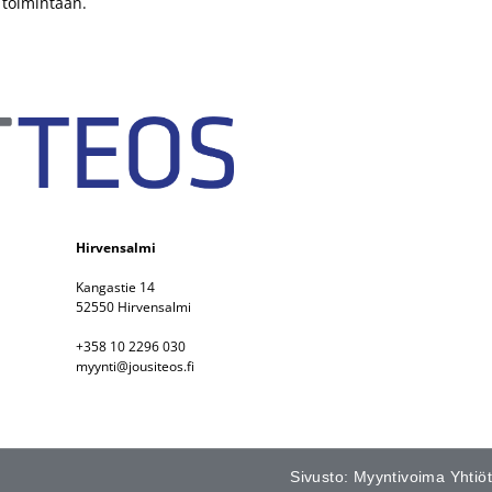
 toimintaan.
Hirvensalmi
Kangastie 14
52550 Hirvensalmi
+358 10 2296 030
myynti@jousiteos.fi
Sivusto: Myyntivoima Yhtiöt