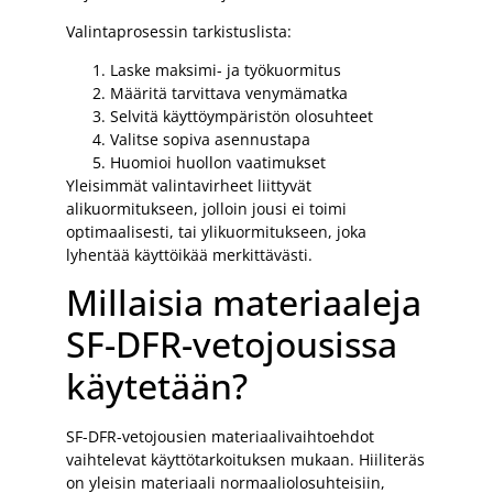
Valintaprosessin tarkistuslista:
Laske maksimi- ja työkuormitus
Määritä tarvittava venymämatka
Selvitä käyttöympäristön olosuhteet
Valitse sopiva asennustapa
Huomioi huollon vaatimukset
Yleisimmät valintavirheet liittyvät
alikuormitukseen, jolloin jousi ei toimi
optimaalisesti, tai ylikuormitukseen, joka
lyhentää käyttöikää merkittävästi.
Millaisia materiaaleja
SF-DFR-vetojousissa
käytetään?
SF-DFR-vetojousien materiaalivaihtoehdot
vaihtelevat käyttötarkoituksen mukaan. Hiiliteräs
on yleisin materiaali normaaliolosuhteisiin,