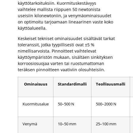
käyttötarkoituksiin. Kuormituskestävyys
vaihtelee mallista riippuen 50 newtonista
useisiin kilonewtoniin, ja venymäominaisuudet
on optimoitu tarjoamaan lineaarinen vaste koko
käyttöalueella.
Keskeiset tekniset ominaisuudet sisältävät tarkat
toleranssit, jotka tyypillisesti ovat ±5 %
nimellisarvoista. Pinnoitteet vaihtelevat
käyttöympäristön mukaan, sisältäen sinkityksen
korroosiosuojaa varten tai ruostumattoman
teräksen pinnoitteen vaativiin olosuhteisiin.
Ominaisuus
Standardimalli
Teollisuusmalli
Kuormitusalue
50–500 N
500–2000 N
Venymä
10–50 mm
25–100 mm