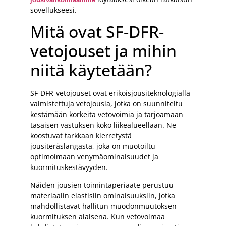
sovellukseesi.
Mitä ovat SF-DFR-
vetojouset ja mihin
niitä käytetään?
SF-DFR-vetojouset ovat erikoisjousiteknologialla
valmistettuja vetojousia, jotka on suunniteltu
kestämään korkeita vetovoimia ja tarjoamaan
tasaisen vastuksen koko liikealueellaan. Ne
koostuvat tarkkaan kierretystä
jousiteräslangasta, joka on muotoiltu
optimoimaan venymäominaisuudet ja
kuormituskestävyyden.
Näiden jousien toimintaperiaate perustuu
materiaalin elastisiin ominaisuuksiin, jotka
mahdollistavat hallitun muodonmuutoksen
kuormituksen alaisena. Kun vetovoimaa