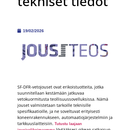
tekniset tiedot
19/02/2026
SF-DFR-vetojouset ovat erikoistuotteita, jotka
suunnitellaan kestämään jatkuvaa
vetokuormitusta teollisuussovelluksissa. Nämä
jouset valmistetaan tarkoille teknisille
spesifikaatioille, ja ne soveltuvat erityisesti
koneenrakennukseen, automaatiojärjestelmiin ja
tarkkuuslaitteisiin.
Tutustu laajaan
löytääksesi oikean ratkaisun
jousivalikoimaamme