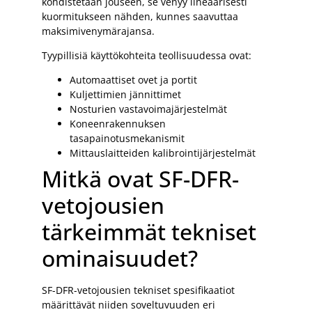
kohdistetaan jouseen, se venyy lineaarisesti
kuormitukseen nähden, kunnes saavuttaa
maksimivenymärajansa.
Tyypillisiä käyttökohteita teollisuudessa ovat:
Automaattiset ovet ja portit
Kuljettimien jännittimet
Nosturien vastavoimajärjestelmät
Koneenrakennuksen
tasapainotusmekanismit
Mittauslaitteiden kalibrointijärjestelmät
Mitkä ovat SF-DFR-
vetojousien
tärkeimmät tekniset
ominaisuudet?
SF-DFR-vetojousien tekniset spesifikaatiot
määrittävät niiden soveltuvuuden eri