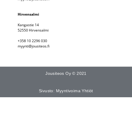
Hirvensalmi
Kangastie 14
52550 Hirvensalmi
+358 10 2296 030
myynti@jousiteos.fi
Jousiteos Oy © 2021
Sivusto: Myyntivoima Yhtiöt