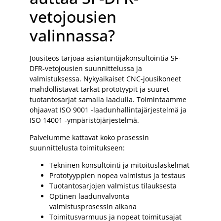
vetojousien
valinnassa?
Jousiteos tarjoaa asiantuntijakonsultointia SF-
DFR-vetojousien suunnittelussa ja
valmistuksessa. Nykyaikaiset CNC-jousikoneet
mahdollistavat tarkat prototyypit ja suuret
tuotantosarjat samalla laadulla. Toimintaamme
ohjaavat ISO 9001 -laadunhallintajärjestelmä ja
ISO 14001 -ympäristöjärjestelmä.
Palvelumme kattavat koko prosessin
suunnittelusta toimitukseen:
Tekninen konsultointi ja mitoituslaskelmat
Prototyyppien nopea valmistus ja testaus
Tuotantosarjojen valmistus tilauksesta
Optinen laadunvalvonta
valmistusprosessin aikana
Toimitusvarmuus ja nopeat toimitusajat