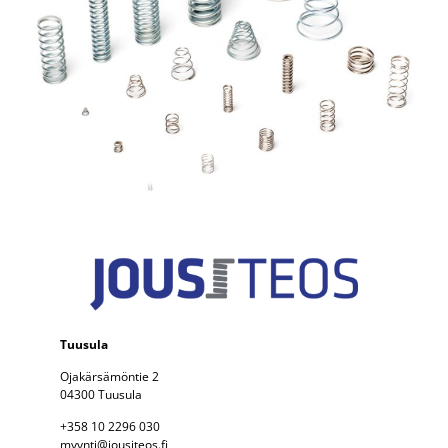
Tuusula
Ojakärsämöntie 2
04300 Tuusula
+358 10 2296 030
myynti@jousiteos.fi