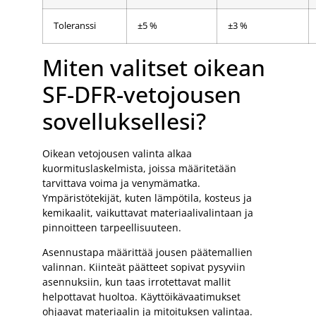
Toleranssi
±5 %
±3 %
Miten valitset oikean
SF-DFR-vetojousen
sovelluksellesi?
Oikean vetojousen valinta alkaa
kuormituslaskelmista, joissa määritetään
tarvittava voima ja venymämatka.
Ympäristötekijät, kuten lämpötila, kosteus ja
kemikaalit, vaikuttavat materiaalivalintaan ja
pinnoitteen tarpeellisuuteen.
Asennustapa määrittää jousen päätemallien
valinnan. Kiinteät päätteet sopivat pysyviin
asennuksiin, kun taas irrotettavat mallit
helpottavat huoltoa. Käyttöikävaatimukset
ohjaavat materiaalin ja mitoituksen valintaa.