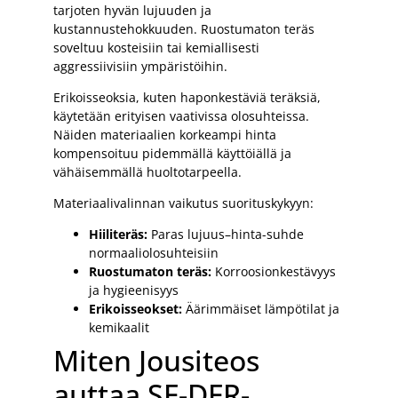
tarjoten hyvän lujuuden ja
kustannustehokkuuden. Ruostumaton teräs
soveltuu kosteisiin tai kemiallisesti
aggressiivisiin ympäristöihin.
Erikoisseoksia, kuten haponkestäviä teräksiä,
käytetään erityisen vaativissa olosuhteissa.
Näiden materiaalien korkeampi hinta
kompensoituu pidemmällä käyttöiällä ja
vähäisemmällä huoltotarpeella.
Materiaalivalinnan vaikutus suorituskykyyn:
Hiiliteräs:
Paras lujuus–hinta-suhde
normaaliolosuhteisiin
Ruostumaton teräs:
Korroosionkestävyys
ja hygieenisyys
Erikoisseokset:
Äärimmäiset lämpötilat ja
kemikaalit
Miten Jousiteos
auttaa SF-DFR-