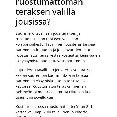
ruostumattoman
teräksen välillä
jousissa?
Suurin ero tavallisen jousiteräksen ja
ruostumattoman teräksen välillä on
korroosionkesto. Tavallinen jousiteräs tarjoaa
paremman lujuuden ja joustavuuden, mutta
ruostumaton teräs kestää kosteutta, kemikaaleja
ja syöpymistä huomattavasti paremmin.
Lujuudessa tavallinen jousiteräs voittaa. Se
kestää suurempia kuormituksia ja tarjoaa
paremman väsymislujuuden toistuvassa
käytössä. Ruostumaton teräs on hieman
pehmeämpi materiaali, mutta riittävän luja
useimpiin sovelluksiin.
Kustannuserossa ruostumaton teräs on 2–4
kertaa kalliimpi kuin tavallinen jousiteräs.