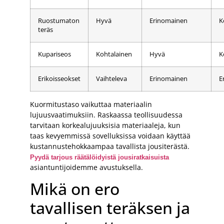
Ruostumaton
Hyvä
Erinomainen
K
teräs
Kupariseos
Kohtalainen
Hyvä
K
Erikoisseokset
Vaihteleva
Erinomainen
E
Kuormitustaso vaikuttaa materiaalin
lujuusvaatimuksiin. Raskaassa teollisuudessa
tarvitaan korkealujuuksisia materiaaleja, kun
taas kevyemmissä sovelluksissa voidaan käyttää
kustannustehokkaampaa tavallista jousiterästä.
Pyydä tarjous räätälöidyistä jousiratkaisuista
asiantuntijoidemme avustuksella.
Mikä on ero
tavallisen teräksen ja