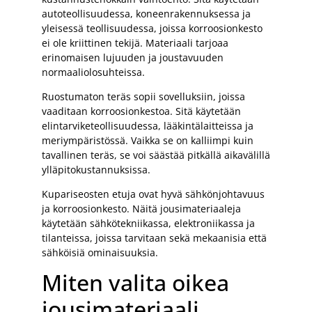
autoteollisuudessa, koneenrakennuksessa ja
yleisessä teollisuudessa, joissa korroosionkesto
ei ole kriittinen tekijä. Materiaali tarjoaa
erinomaisen lujuuden ja joustavuuden
normaaliolosuhteissa.
Ruostumaton teräs sopii sovelluksiin, joissa
vaaditaan korroosionkestoa. Sitä käytetään
elintarviketeollisuudessa, lääkintälaitteissa ja
meriympäristössä. Vaikka se on kalliimpi kuin
tavallinen teräs, se voi säästää pitkällä aikavälillä
ylläpitokustannuksissa.
Kupariseosten etuja ovat hyvä sähkönjohtavuus
ja korroosionkesto. Näitä jousimateriaaleja
käytetään sähkötekniikassa, elektroniikassa ja
tilanteissa, joissa tarvitaan sekä mekaanisia että
sähköisiä ominaisuuksia.
Miten valita oikea
jousimateriaali