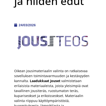
ja niiden edut
24/03/2026
Oikean jousimateriaalin valinta on ratkaisevaa
sovelluksen toimintavarmuuden ja kestävyyden
kannalta.
Laadukkaat jouset
valmistetaan
erilaisista materiaaleista, joista yleisimpiä ovat
tavallinen jousiteräs, ruostumaton teräs,
kupariseokset ja erikoisseokset. Materiaalin
valinta riippuu käyttöympäristöstä,
kuormituksesta, lämpötilasta ja