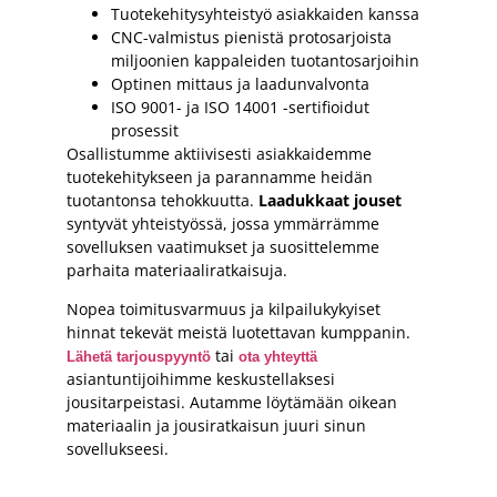
Tuotekehitysyhteistyö asiakkaiden kanssa
CNC-valmistus pienistä protosarjoista
miljoonien kappaleiden tuotantosarjoihin
Optinen mittaus ja laadunvalvonta
ISO 9001- ja ISO 14001 -sertifioidut
prosessit
Osallistumme aktiivisesti asiakkaidemme
tuotekehitykseen ja parannamme heidän
tuotantonsa tehokkuutta.
Laadukkaat jouset
syntyvät yhteistyössä, jossa ymmärrämme
sovelluksen vaatimukset ja suosittelemme
parhaita materiaaliratkaisuja.
Nopea toimitusvarmuus ja kilpailukykyiset
hinnat tekevät meistä luotettavan kumppanin.
tai
Lähetä tarjouspyyntö
ota yhteyttä
asiantuntijoihimme keskustellaksesi
jousitarpeistasi. Autamme löytämään oikean
materiaalin ja jousiratkaisun juuri sinun
sovellukseesi.