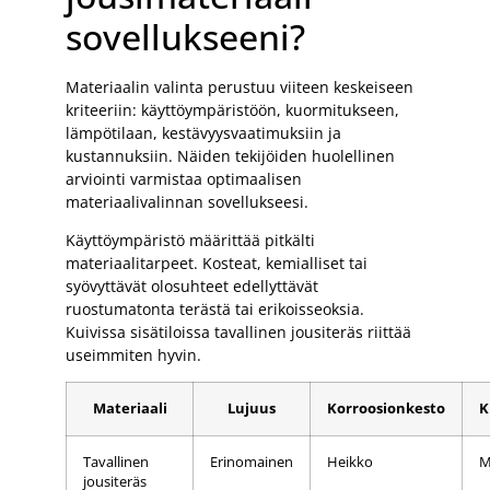
sovellukseeni?
Materiaalin valinta perustuu viiteen keskeiseen
kriteeriin: käyttöympäristöön, kuormitukseen,
lämpötilaan, kestävyysvaatimuksiin ja
kustannuksiin. Näiden tekijöiden huolellinen
arviointi varmistaa optimaalisen
materiaalivalinnan sovellukseesi.
Käyttöympäristö määrittää pitkälti
materiaalitarpeet. Kosteat, kemialliset tai
syövyttävät olosuhteet edellyttävät
ruostumatonta terästä tai erikoisseoksia.
Kuivissa sisätiloissa tavallinen jousiteräs riittää
useimmiten hyvin.
Materiaali
Lujuus
Korroosionkesto
K
Tavallinen
Erinomainen
Heikko
M
jousiteräs