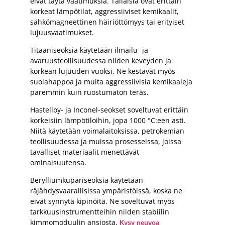
eivät täytä vaatimuksia. Tällaisia ovat erittäin
korkeat lämpötilat, aggressiiviset kemikaalit,
sähkömagneettinen häiriöttömyys tai erityiset
lujuusvaatimukset.
Titaaniseoksia käytetään ilmailu- ja
avaruusteollisuudessa niiden keveyden ja
korkean lujuuden vuoksi. Ne kestävät myös
suolahappoa ja muita aggressiivisia kemikaaleja
paremmin kuin ruostumaton teräs.
Hastelloy- ja Inconel-seokset soveltuvat erittäin
korkeisiin lämpötiloihin, jopa 1000 °C:een asti.
Niitä käytetään voimalaitoksissa, petrokemian
teollisuudessa ja muissa prosesseissa, joissa
tavalliset materiaalit menettävät
ominaisuutensa.
Berylliumkupariseoksia käytetään
räjähdysvaarallisissa ympäristöissä, koska ne
eivät synnytä kipinöitä. Ne soveltuvat myös
tarkkuusinstrumentteihin niiden stabiilin
kimmomoduulin ansiosta.
Kysy neuvoa