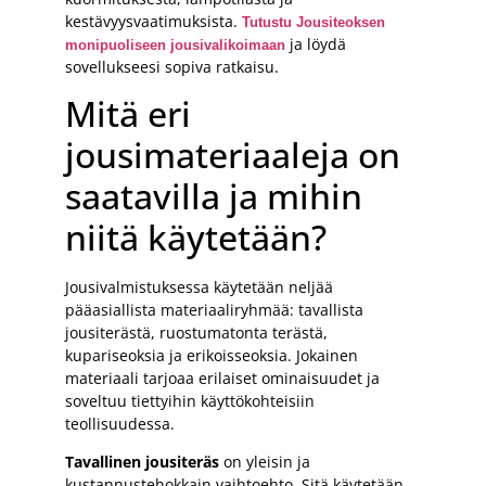
kestävyysvaatimuksista.
Tutustu Jousiteoksen
ja löydä
monipuoliseen jousivalikoimaan
sovellukseesi sopiva ratkaisu.
Mitä eri
jousimateriaaleja on
saatavilla ja mihin
niitä käytetään?
Jousivalmistuksessa käytetään neljää
pääasiallista materiaaliryhmää: tavallista
jousiterästä, ruostumatonta terästä,
kupariseoksia ja erikoisseoksia. Jokainen
materiaali tarjoaa erilaiset ominaisuudet ja
soveltuu tiettyihin käyttökohteisiin
teollisuudessa.
Tavallinen jousiteräs
on yleisin ja
kustannustehokkain vaihtoehto. Sitä käytetään