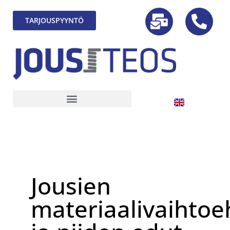
TARJOUSPYYNTÖ
Jousien
materiaalivaihtoe