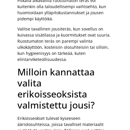
Pitkällä aikavälillä ruostumaton teräs voi
kuitenkin olla taloudellisempi vaihtoehto, kun
huomioidaan ylläpitokustannukset ja jousen
pidempi käyttöikä.
Valitse tavallinen jousiteräs, kun sovellus on
kuivassa sisätilassa ja kuormitukset ovat suuria.
Ruostumaton teräs on parempi valinta
ulkokäyttöön, kosteisiin olosuhteisiin tai silloin,
kun hygieenisyys on tärkeää, kuten
elintarviketeollisuudessa.
Milloin kannattaa
valita
erikoisseoksista
valmistettu jousi?
Erikoisseokset tulevat kyseeseen
ääriolosuhteissa, joissa tavalliset materiaalit