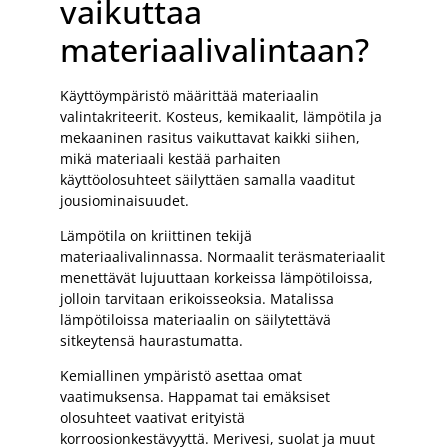
vaikuttaa
materiaalivalintaan?
Käyttöympäristö määrittää materiaalin
valintakriteerit. Kosteus, kemikaalit, lämpötila ja
mekaaninen rasitus vaikuttavat kaikki siihen,
mikä materiaali kestää parhaiten
käyttöolosuhteet säilyttäen samalla vaaditut
jousiominaisuudet.
Lämpötila on kriittinen tekijä
materiaalivalinnassa. Normaalit teräsmateriaalit
menettävät lujuuttaan korkeissa lämpötiloissa,
jolloin tarvitaan erikoisseoksia. Matalissa
lämpötiloissa materiaalin on säilytettävä
sitkeytensä haurastumatta.
Kemiallinen ympäristö asettaa omat
vaatimuksensa. Happamat tai emäksiset
olosuhteet vaativat erityistä
korroosionkestävyyttä. Merivesi, suolat ja muut