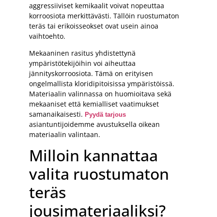
aggressiiviset kemikaalit voivat nopeuttaa
korroosiota merkittävästi. Tällöin ruostumaton
teräs tai erikoisseokset ovat usein ainoa
vaihtoehto.
Mekaaninen rasitus yhdistettynä
ympäristötekijöihin voi aiheuttaa
jännityskorroosiota. Tämä on erityisen
ongelmallista kloridipitoisissa ympäristöissä.
Materiaalin valinnassa on huomioitava sekä
mekaaniset että kemialliset vaatimukset
samanaikaisesti.
Pyydä tarjous
asiantuntijoidemme avustuksella oikean
materiaalin valintaan.
Milloin kannattaa
valita ruostumaton
teräs
jousimateriaaliksi?