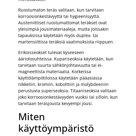
Ruostumaton teräs valitaan, kun tarvitaan
korroosionkestävyyttä tai hygieenisyyttä.
Austeniittiset ruostumattomat teräkset ovat
yleisimpiä jousimateriaaleja, mutta joissakin
tapauksissa käytetään myös duplex- tai
martensiittisia teräksiä vaatimuksista riippuen.
Erikoisseokset tulevat kyseeseen
ääriolosuhteissa. Kupariseoksia käytetään, kun
tarvitaan suurta sähkönjohtavuutta tai ei-
magneettista materiaalia. Korkeissa
käyttölämpötiloissa käytetään pääasiassa
nikkeliin, kromiin, kobolttiin ja molybdeeniin
perustuvia superseoksia. Titaaniseoksia valitaan
joko korroosionkestävyyden vuoksi tai silloin, kun
tarvitaan teräsjousta kevyempi jousi.
Miten
käyttöympäristö