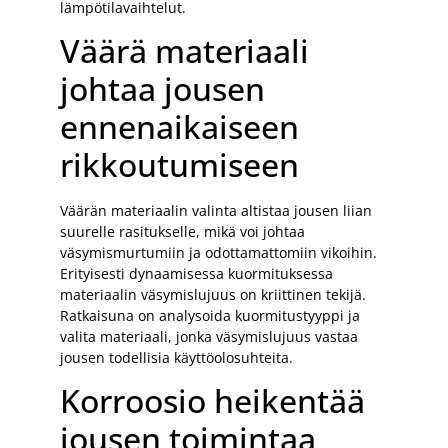
lämpötilavaihtelut.
Väärä materiaali
johtaa jousen
ennenaikaiseen
rikkoutumiseen
Väärän materiaalin valinta altistaa jousen liian
suurelle rasitukselle, mikä voi johtaa
väsymismurtumiin ja odottamattomiin vikoihin.
Erityisesti dynaamisessa kuormituksessa
materiaalin väsymislujuus on kriittinen tekijä.
Ratkaisuna on analysoida kuormitustyyppi ja
valita materiaali, jonka väsymislujuus vastaa
jousen todellisia käyttöolosuhteita.
Korroosio heikentää
jousen toimintaa