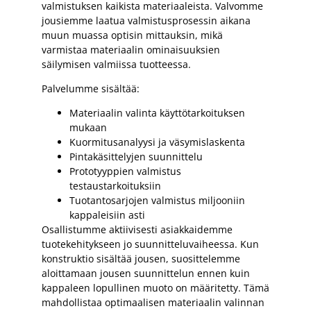
valmistuksen kaikista materiaaleista. Valvomme
jousiemme laatua valmistusprosessin aikana
muun muassa optisin mittauksin, mikä
varmistaa materiaalin ominaisuuksien
säilymisen valmiissa tuotteessa.
Palvelumme sisältää:
Materiaalin valinta käyttötarkoituksen
mukaan
Kuormitusanalyysi ja väsymislaskenta
Pintakäsittelyjen suunnittelu
Prototyyppien valmistus
testaustarkoituksiin
Tuotantosarjojen valmistus miljooniin
kappaleisiin asti
Osallistumme aktiivisesti asiakkaidemme
tuotekehitykseen jo suunnitteluvaiheessa. Kun
konstruktio sisältää jousen, suosittelemme
aloittamaan jousen suunnittelun ennen kuin
kappaleen lopullinen muoto on määritetty. Tämä
mahdollistaa optimaalisen materiaalin valinnan