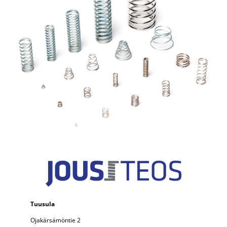
Tuusula
Ojakärsämöntie 2