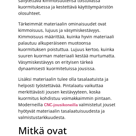
säilytettävä kimmoisuutensa toistuvassa
kuormituksessa ja kestettävä käyttöympäristön
olosuhteet.
Tärkeimmät materiaalin ominaisuudet ovat
kimmoisuus, lujuus ja väsymiskestävyys.
Kimmoisuus määrittää, kuinka hyvin materiaali
palautuu alkuperäiseen muotoonsa
kuormituksen poistuttua. Lujuus kertoo, kuinka
suuren kuorman materiaali kestää murtumatta.
Väsymiskestävyys on erityisen tärkeä
dynaamisesti kuormitetuissa jousissa.
Lisäksi materiaalin tulee olla tasalaatuista ja
helposti työstettävää. Pintalaatu vaikuttaa
merkittävästi jousen kestävyyteen, koska
kuormitus kohdistuu voimakkaimmin pintaan.
Moderneilla
valmistetut jouset
CNC-jousikoneilla
hyötyvät materiaalin tasalaatuisuudesta ja
valmistustarkkuudesta.
Mitkä ovat