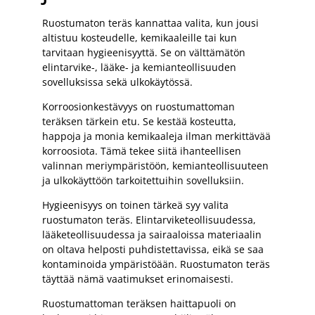
Ruostumaton teräs kannattaa valita, kun jousi
altistuu kosteudelle, kemikaaleille tai kun
tarvitaan hygieenisyyttä. Se on välttämätön
elintarvike-, lääke- ja kemianteollisuuden
sovelluksissa sekä ulkokäytössä.
Korroosionkestävyys on ruostumattoman
teräksen tärkein etu. Se kestää kosteutta,
happoja ja monia kemikaaleja ilman merkittävää
korroosiota. Tämä tekee siitä ihanteellisen
valinnan meriympäristöön, kemianteollisuuteen
ja ulkokäyttöön tarkoitettuihin sovelluksiin.
Hygieenisyys on toinen tärkeä syy valita
ruostumaton teräs. Elintarviketeollisuudessa,
lääketeollisuudessa ja sairaaloissa materiaalin
on oltava helposti puhdistettavissa, eikä se saa
kontaminoida ympäristöään. Ruostumaton teräs
täyttää nämä vaatimukset erinomaisesti.
Ruostumattoman teräksen haittapuoli on