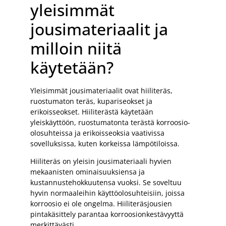
yleisimmät
jousimateriaalit ja
milloin niitä
käytetään?
Yleisimmät jousimateriaalit ovat hiiliteräs,
ruostumaton teräs, kupariseokset ja
erikoisseokset. Hiiliterästä käytetään
yleiskäyttöön, ruostumatonta terästä korroosio-
olosuhteissa ja erikoisseoksia vaativissa
sovelluksissa, kuten korkeissa lämpötiloissa.
Hiiliteräs on yleisin jousimateriaali hyvien
mekaanisten ominaisuuksiensa ja
kustannustehokkuutensa vuoksi. Se soveltuu
hyvin normaaleihin käyttöolosuhteisiin, joissa
korroosio ei ole ongelma. Hiiliteräsjousien
pintakäsittely parantaa korroosionkestävyyttä
merkittävästi.