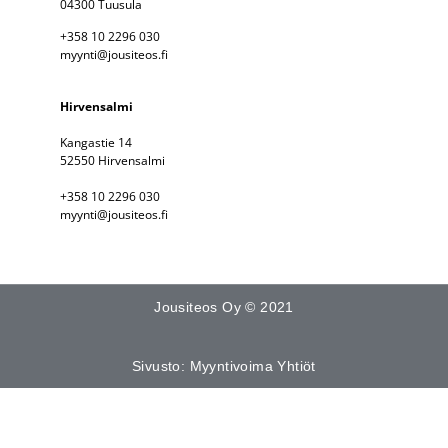
04300 Tuusula
+358 10 2296 030
myynti@jousiteos.fi
Hirvensalmi
Kangastie 14
52550 Hirvensalmi
+358 10 2296 030
myynti@jousiteos.fi
Jousiteos Oy © 2021
Sivusto: Myyntivoima Yhtiöt