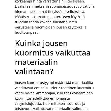
korkeampi hinta verrattuna hiiliteräkseen.
Lisäksi sen mekaaniset ominaisuudet voivat olla
hieman heikommat tietyissä sovelluksissa.
Päätös ruostumattoman teräksen käytöstä
tuleekin tehdä kokonaiskustannusten
perusteella huomioiden jousen käyttöikä ja
huoltotarpeet.
Kuinka jousen
kuormitus vaikuttaa
materiaalin
valintaan?
Jousen kuormitustyyppi määrittää materiaalilta
vaadittavat ominaisuudet. Staattinen kuormitus
vaatii hyvää kimmorajaa, kun taas dynaaminen
kuormitus edellyttää erinomaista
väsymislujuutta. Kuormituksen suuruus ja
toistuvuus vaikuttavat materiaalin valintaan.