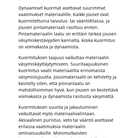
Dynaamiset kuormat asettavat suurimmat
vaatimukset materiaalille. Kaikki jouset ovat
kuormitettuina taivutus- tai vääntötilassa, ja
jousen pintamateriaali rasittuu eniten.
Pintamateriaalin laatu on erittäin tärkeä jousen
väsymiskestävyyden kannalta, koska kuormitus
on voimakasta ja dynaamista.
Kuormituksen taajuus vaikuttaa materiaalin
väsymiskäyttäytymiseen. Suuritaajuuksinen
kuormitus vaatii materiaalilta erinomaista
väsymislujuutta. Jousimateriaalit on kehitetty ja
käsitelty siten, että pinnanlaatu on
mahdollisimman hyvä, kun jousen on kestettävä
voimakasta ja dynaamista rasitusta väsymättä.
Kuormituksen suunta ja jakautuminen
vaikuttavat myös materiaalivalintaan.
Aksiaalinen puristus, veto tai vääntö asettavat
erilaisia vaatimuksia materiaalin
ominaisuuksille. Monimutkaisten