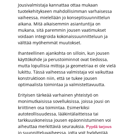
Jousivalmistaja kannattaa ottaa mukaan
tuotekehitykseen mahdollisimman varhaisessa
vaiheessa, mielellään jo konseptisuunnittelun
aikana. Mitä aikaisemmin asiantuntija on
mukana, sitä paremmin jousen vaatimukset
voidaan integroida kokonaissuunnitteluun ja
välttää myöhemmät muutokset.
Ihanteellinen ajankohta on silloin, kun jousen
käyttökohde ja perustoiminnot ovat tiedossa,
mutta lopullisia mittoja ja geometriaa ei ole vielä
lukittu. Tässä vaiheessa valmistaja voi vaikuttaa
konstruktioon niin, että se tukee jousen
optimaalista toimintaa ja valmistettavuutta.
Erityisen tärkeää varhainen yhteistyö on
monimutkaisissa sovelluksissa, joissa jousi on
kriittinen osa toimintaa. Esimerkiksi
autoteollisuudessa, lääkintälaitteissa tai
tarkkuuskoneissa jousen epäonnistuminen voi
aiheuttaa merkittäviä seurauksia.
Pyydä tarjous
jo suunnitteluvaiheessa, jotta voit hyödyntää