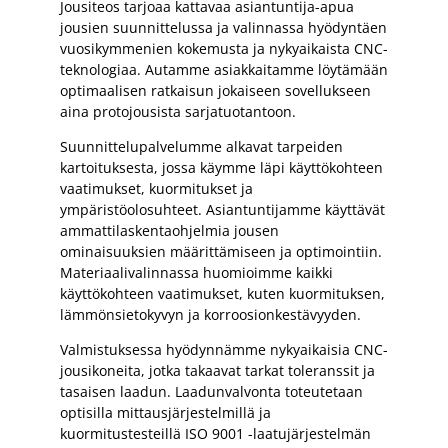
Jousiteos tarjoaa kattavaa asiantuntija-apua
jousien suunnittelussa ja valinnassa hyödyntäen
vuosikymmenien kokemusta ja nykyaikaista CNC-
teknologiaa. Autamme asiakkaitamme löytämään
optimaalisen ratkaisun jokaiseen sovellukseen
aina protojousista sarjatuotantoon.
Suunnittelupalvelumme alkavat tarpeiden
kartoituksesta, jossa käymme läpi käyttökohteen
vaatimukset, kuormitukset ja
ympäristöolosuhteet. Asiantuntijamme käyttävät
ammattilaskentaohjelmia jousen
ominaisuuksien määrittämiseen ja optimointiin.
Materiaalivalinnassa huomioimme kaikki
käyttökohteen vaatimukset, kuten kuormituksen,
lämmönsietokyvyn ja korroosionkestävyyden.
Valmistuksessa hyödynnämme nykyaikaisia CNC-
jousikoneita, jotka takaavat tarkat toleranssit ja
tasaisen laadun. Laadunvalvonta toteutetaan
optisilla mittausjärjestelmillä ja
kuormitustesteillä ISO 9001 -laatujärjestelmän