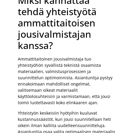
Miksi kannattaa
tehdä yhteistyötä
ammattitaitoisen
jousivalmistajan
kanssa?
Ammattitaitoinen jousivalmistaja tuo
yhteistyöhön syvällistä teknistä osaamista
materiaalien, valmistusprosessien ja
suunnittelun optimoinnista. Asiantuntija pystyy
ennakoimaan mahdolliset ongelmat,
valitsemaan oikeat materiaalit
käyttöolosuhteisiin ja varmistamaan, että jousi
toimii luotettavasti koko elinkaaren ajan.
Yhteistyön keskeisiin hyötyihin kuuluvat
kustannussäästöt, kun jousi suunnitellaan heti
oikein ilman kalliita uudelleensuunnitteluja.
Asiantuntija osaa valita optimaalisen materiaalin