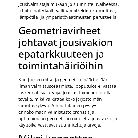
jousivalmistaja mukaan jo suunnitteluvaiheessa,
jolloin materiaalit valitaan oikeiden kuormitus-,
lämpötila- ja ympäristövaatimusten perusteella.
Geometriavirheet
johtavat jousivakion
epätarkkuuteen ja
toimintahäiriöihin
Kun jousen mitat ja geometria määritellään
ilman valmistusosaamista, lopputulos ei vastaa
laskennallisia arvoja. Jousi ei toimi odotetulla
tavalla, mikä vaikuttaa koko järjestelmän
suorituskykyyn. Ammattilainen pystyy
ennakoimaan valmistustoleranssit ja
optimoimaan geometrian niin, että jousivakio ja
käyttöikä vastaavat suunniteltuja arvoja.