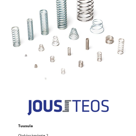
Tuusula
Ojakärsämöntie 2