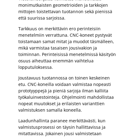
monimutkaisten geometrioiden ja tarkkojen
mittojen toistettavan tuotannon sekä pienissä
että suurissa sarjoissa.
Tarkkuus on merkittävin ero perinteisiin
menetelmiin verrattuna. CNC-koneet pystyvät
toistamaan samat mitat ja muodot täsmälleen,
mikä varmistaa tasaisen jousivakion ja
toiminnan. Perinteisissä menetelmissä käsityön
osuus aiheuttaa enemmän vaihtelua
lopputuloksessa.
Joustavuus tuotannossa on toinen keskeinen
etu. CNC-koneilla voidaan valmistaa nopeasti
prototyyppejä ja pieniä sarjoja ilman kalliita
työkaluinvestointeja. Ohjelmointi mahdollistaa
nopeat muutokset ja erilaisten varianttien
valmistuksen samalla koneella.
Laadunhallinta paranee merkittävästi, kun
valmistusprosessi on täysin hallittavissa ja
mitattavissa. Jokainen jousi valmistetaan