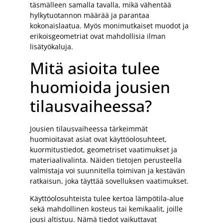
täsmälleen samalla tavalla, mikä vähentää
hylkytuotannon määrää ja parantaa
kokonaislaatua. Myös monimutkaiset muodot ja
erikoisgeometriat ovat mahdollisia ilman
lisätyökaluja.
Mitä asioita tulee
huomioida jousien
tilausvaiheessa?
Jousien tilausvaiheessa tärkeimmät
huomioitavat asiat ovat käyttöolosuhteet,
kuormitustiedot, geometriset vaatimukset ja
materiaalivalinta. Näiden tietojen perusteella
valmistaja voi suunnitella toimivan ja kestävän
ratkaisun, joka täyttää sovelluksen vaatimukset.
Käyttöolosuhteista tulee kertoa lämpötila-alue
sekä mahdollinen kosteus tai kemikaalit, joille
jousi altistuu. Nämä tiedot vaikuttavat