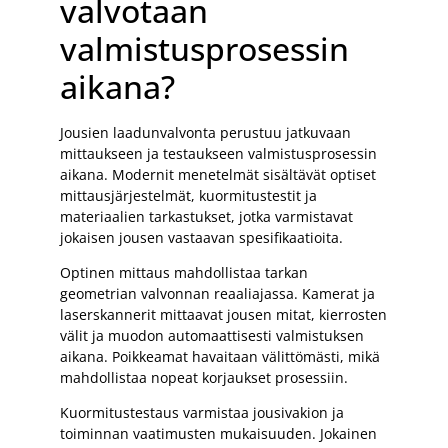
valvotaan
valmistusprosessin
aikana?
Jousien laadunvalvonta perustuu jatkuvaan
mittaukseen ja testaukseen valmistusprosessin
aikana. Modernit menetelmät sisältävät optiset
mittausjärjestelmät, kuormitustestit ja
materiaalien tarkastukset, jotka varmistavat
jokaisen jousen vastaavan spesifikaatioita.
Optinen mittaus mahdollistaa tarkan
geometrian valvonnan reaaliajassa. Kamerat ja
laserskannerit mittaavat jousen mitat, kierrosten
välit ja muodon automaattisesti valmistuksen
aikana. Poikkeamat havaitaan välittömästi, mikä
mahdollistaa nopeat korjaukset prosessiin.
Kuormitustestaus varmistaa jousivakion ja
toiminnan vaatimusten mukaisuuden. Jokainen