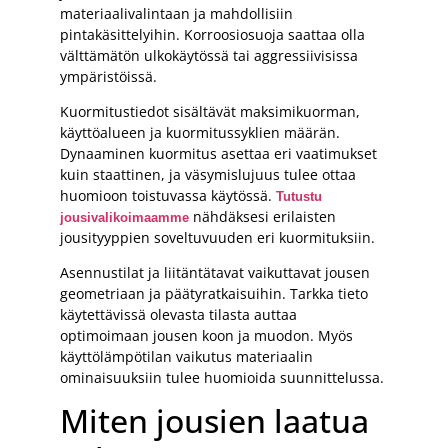
materiaalivalintaan ja mahdollisiin
pintakäsittelyihin. Korroosiosuoja saattaa olla
välttämätön ulkokäytössä tai aggressiivisissa
ympäristöissä.
Kuormitustiedot sisältävät maksimikuorman,
käyttöalueen ja kuormitussyklien määrän.
Dynaaminen kuormitus asettaa eri vaatimukset
kuin staattinen, ja väsymislujuus tulee ottaa
huomioon toistuvassa käytössä.
Tutustu
nähdäksesi erilaisten
jousivalikoimaamme
jousityyppien soveltuvuuden eri kuormituksiin.
Asennustilat ja liitäntätavat vaikuttavat jousen
geometriaan ja päätyratkaisuihin. Tarkka tieto
käytettävissä olevasta tilasta auttaa
optimoimaan jousen koon ja muodon. Myös
käyttölämpötilan vaikutus materiaalin
ominaisuuksiin tulee huomioida suunnittelussa.
Miten jousien laatua