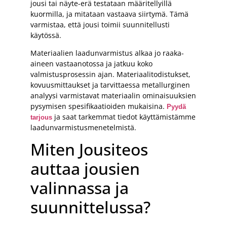
jousi tai näyte-erä testataan määritellyillä
kuormilla, ja mitataan vastaava siirtymä. Tämä
varmistaa, että jousi toimii suunnitellusti
käytössä.
Materiaalien laadunvarmistus alkaa jo raaka-
aineen vastaanotossa ja jatkuu koko
valmistusprosessin ajan. Materiaalitodistukset,
kovuusmittaukset ja tarvittaessa metallurginen
analyysi varmistavat materiaalin ominaisuuksien
pysymisen spesifikaatioiden mukaisina.
Pyydä
ja saat tarkemmat tiedot käyttämistämme
tarjous
laadunvarmistusmenetelmistä.
Miten Jousiteos
auttaa jousien
valinnassa ja
suunnittelussa?