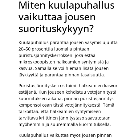
Miten kuulapuhallus
vaikuttaa jousen
suorituskykyyn?
Kuulapuhallus parantaa jousen väsymislujuutta
20–50 prosenttia luomalla pintaan
puristusjännityskerroksen, joka estää
mikroskooppisten halkeamien syntymistä ja
kasvua. Samalla se voi hieman lisätä jousen
jäykkyyttä ja parantaa pinnan tasaisuutta.
Puristusjännityskerros toimii halkeamien kasvun
estäjänä. Kun jouseen kohdistuu vetojännitystä
kuormituksen aikana, pinnan puristusjännitys
kompensoi osan tästä vetojännityksestä. Tämä
tarkoittaa, että halkeamien syntymiseen
tarvittava kriittinen jännitystaso saavutetaan
myöhemmin ja suuremmalla kuormituksella.
Kuulapuhallus vaikuttaa myös jousen pinnan