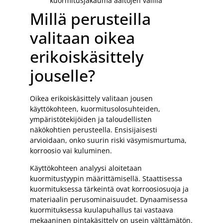
kuormitusjakauma aaltojen välillä
Millä perusteilla
valitaan oikea
erikoiskäsittely
jouselle?
Oikea erikoiskäsittely valitaan jousen
käyttökohteen, kuormitusolosuhteiden,
ympäristötekijöiden ja taloudellisten
näkökohtien perusteella. Ensisijaisesti
arvioidaan, onko suurin riski väsymismurtuma,
korroosio vai kuluminen.
Käyttökohteen analyysi aloitetaan
kuormitustyypin määrittämisellä. Staattisessa
kuormituksessa tärkeintä ovat korroosiosuoja ja
materiaalin perusominaisuudet. Dynaamisessa
kuormituksessa kuulapuhallus tai vastaava
mekaaninen pintakäsittely on usein välttämätön.