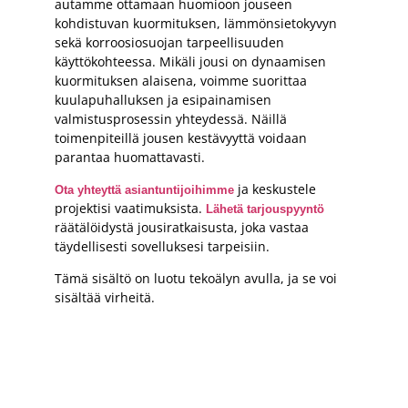
autamme ottamaan huomioon jouseen
kohdistuvan kuormituksen, lämmönsietokyvyn
sekä korroosiosuojan tarpeellisuuden
käyttökohteessa. Mikäli jousi on dynaamisen
kuormituksen alaisena, voimme suorittaa
kuulapuhalluksen ja esipainamisen
valmistusprosessin yhteydessä. Näillä
toimenpiteillä jousen kestävyyttä voidaan
parantaa huomattavasti.
ja keskustele
Ota yhteyttä asiantuntijoihimme
projektisi vaatimuksista.
Lähetä tarjouspyyntö
räätälöidystä jousiratkaisusta, joka vastaa
täydellisesti sovelluksesi tarpeisiin.
Tämä sisältö on luotu tekoälyn avulla, ja se voi
sisältää virheitä.