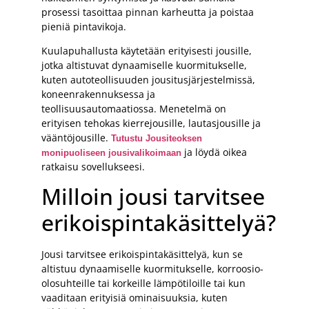
prosessi tasoittaa pinnan karheutta ja poistaa
pieniä pintavikoja.
Kuulapuhallusta käytetään erityisesti jousille,
jotka altistuvat dynaamiselle kuormitukselle,
kuten autoteollisuuden jousitusjärjestelmissä,
koneenrakennuksessa ja
teollisuusautomaatiossa. Menetelmä on
erityisen tehokas kierrejousille, lautasjousille ja
vääntöjousille.
Tutustu Jousiteoksen
ja löydä oikea
monipuoliseen jousivalikoimaan
ratkaisu sovellukseesi.
Milloin jousi tarvitsee
erikoispintakäsittelyä?
Jousi tarvitsee erikoispintakäsittelyä, kun se
altistuu dynaamiselle kuormitukselle, korroosio-
olosuhteille tai korkeille lämpötiloille tai kun
vaaditaan erityisiä ominaisuuksia, kuten