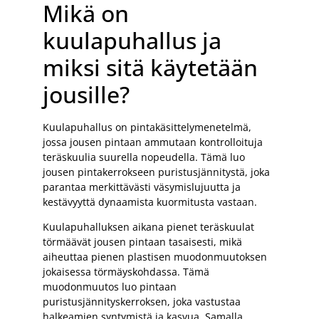
Mikä on
kuulapuhallus ja
miksi sitä käytetään
jousille?
Kuulapuhallus on pintakäsittelymenetelmä,
jossa jousen pintaan ammutaan kontrolloituja
teräskuulia suurella nopeudella. Tämä luo
jousen pintakerrokseen puristusjännitystä, joka
parantaa merkittävästi väsymislujuutta ja
kestävyyttä dynaamista kuormitusta vastaan.
Kuulapuhalluksen aikana pienet teräskuulat
törmäävät jousen pintaan tasaisesti, mikä
aiheuttaa pienen plastisen muodonmuutoksen
jokaisessa törmäyskohdassa. Tämä
muodonmuutos luo pintaan
puristusjännityskerroksen, joka vastustaa
halkeamien syntymistä ja kasvua. Samalla