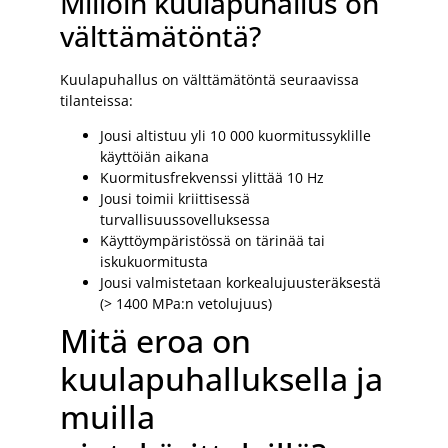
Milloin kuulapuhallus on
välttämätöntä?
Kuulapuhallus on välttämätöntä seuraavissa
tilanteissa:
Jousi altistuu yli 10 000 kuormitussyklille
käyttöiän aikana
Kuormitusfrekvenssi ylittää 10 Hz
Jousi toimii kriittisessä
turvallisuussovelluksessa
Käyttöympäristössä on tärinää tai
iskukuormitusta
Jousi valmistetaan korkealujuusteräksestä
(> 1400 MPa:n vetolujuus)
Mitä eroa on
kuulapuhalluksella ja
muilla