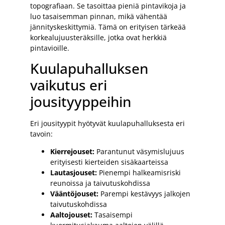
topografiaan. Se tasoittaa pieniä pintavikoja ja
luo tasaisemman pinnan, mikä vähentää
jännityskeskittymiä. Tämä on erityisen tärkeää
korkealujuusteräksille, jotka ovat herkkiä
pintavioille.
Kuulapuhalluksen
vaikutus eri
jousityyppeihin
Eri jousityypit hyötyvät kuulapuhalluksesta eri
tavoin:
Kierrejouset:
Parantunut väsymislujuus
erityisesti kierteiden sisäkaarteissa
Lautasjouset:
Pienempi halkeamisriski
reunoissa ja taivutuskohdissa
Vääntöjouset:
Parempi kestävyys jalkojen
taivutuskohdissa
Aaltojouset:
Tasaisempi