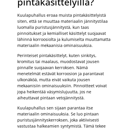
pintakäsittelyillä?
Kuulapuhallus eroaa muista pintakäsittelyistä
siten, että se muuttaa materiaalin jännitystilaa
luomalla puristusjännitystä, kun taas
pinnoitukset ja kemialliset käsittelyt suojaavat
lähinnä korroosiolta ja kulumiselta muuttamatta
materiaalin mekaanisia ominaisuuksia.
Perinteiset pintakäsittelyt, kuten sinkitys,
kromitus tai maalaus, muodostavat jousen
pinnalle suojaavan kerroksen. Nämä
menetelmät estävät korroosion ja parantavat
ulkonäköä, mutta eivät vaikuta jousen
mekaanisiin ominaisuuksiin. Pinnoitteet voivat
jopa heikentää väsymislujuutta, jos ne
aiheuttavat pintaan vetojännitystä.
Kuulapuhallus sen sijaan parantaa itse
materiaalin ominaisuuksia. Se luo pintaan
puristusjännityskerroksen, joka aktiivisesti
vastustaa halkeamien syntymistä. Tämä tekee