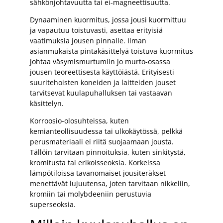
sähkönjohtavuutta tai ei-magneettisuutta.
Dynaaminen kuormitus, jossa jousi kuormittuu
ja vapautuu toistuvasti, asettaa erityisiä
vaatimuksia jousen pinnalle. Ilman
asianmukaista pintakäsittelyä toistuva kuormitus
johtaa väsymismurtumiin jo murto-osassa
jousen teoreettisesta käyttöiästä. Erityisesti
suuritehoisten koneiden ja laitteiden jouset
tarvitsevat kuulapuhalluksen tai vastaavan
käsittelyn.
Korroosio-olosuhteissa, kuten
kemianteollisuudessa tai ulkokäytössä, pelkkä
perusmateriaali ei riitä suojaamaan jousta.
Tällöin tarvitaan pinnoituksia, kuten sinkitystä,
kromitusta tai erikoisseoksia. Korkeissa
lämpötiloissa tavanomaiset jousiteräkset
menettävät lujuutensa, joten tarvitaan nikkeliin,
kromiin tai molybdeeniin perustuvia
superseoksia.