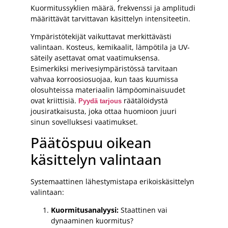
Kuormitussyklien määrä, frekvenssi ja amplitudi
määrittävät tarvittavan käsittelyn intensiteetin.
Ympäristötekijät vaikuttavat merkittävästi
valintaan. Kosteus, kemikaalit, lämpötila ja UV-
säteily asettavat omat vaatimuksensa.
Esimerkiksi merivesiympäristössä tarvitaan
vahvaa korroosiosuojaa, kun taas kuumissa
olosuhteissa materiaalin lämpöominaisuudet
ovat kriittisiä.
räätälöidystä
Pyydä tarjous
jousiratkaisusta, joka ottaa huomioon juuri
sinun sovelluksesi vaatimukset.
Päätöspuu oikean
käsittelyn valintaan
Systemaattinen lähestymistapa erikoiskäsittelyn
valintaan:
Kuormitusanalyysi:
Staattinen vai
dynaaminen kuormitus?