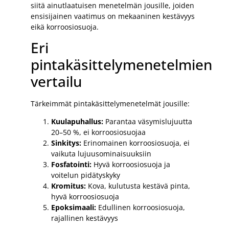
siitä ainutlaatuisen menetelmän jousille, joiden
ensisijainen vaatimus on mekaaninen kestävyys
eikä korroosiosuoja.
Eri
pintakäsittelymenetelmien
vertailu
Tärkeimmät pintakäsittelymenetelmät jousille:
Kuulapuhallus:
Parantaa väsymislujuutta
20–50 %, ei korroosiosuojaa
Sinkitys:
Erinomainen korroosiosuoja, ei
vaikuta lujuusominaisuuksiin
Fosfatointi:
Hyvä korroosiosuoja ja
voitelun pidätyskyky
Kromitus:
Kova, kulutusta kestävä pinta,
hyvä korroosiosuoja
Epoksimaali:
Edullinen korroosiosuoja,
rajallinen kestävyys