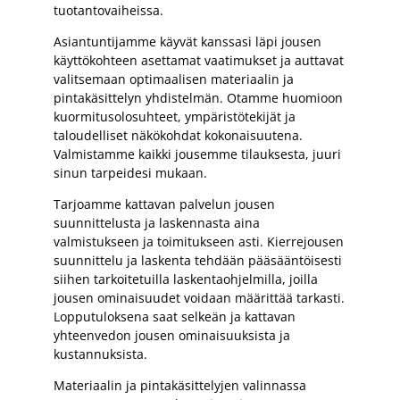
tuotantovaiheissa.
Asiantuntijamme käyvät kanssasi läpi jousen
käyttökohteen asettamat vaatimukset ja auttavat
valitsemaan optimaalisen materiaalin ja
pintakäsittelyn yhdistelmän. Otamme huomioon
kuormitusolosuhteet, ympäristötekijät ja
taloudelliset näkökohdat kokonaisuutena.
Valmistamme kaikki jousemme tilauksesta, juuri
sinun tarpeidesi mukaan.
Tarjoamme kattavan palvelun jousen
suunnittelusta ja laskennasta aina
valmistukseen ja toimitukseen asti. Kierrejousen
suunnittelu ja laskenta tehdään pääsääntöisesti
siihen tarkoitetuilla laskentaohjelmilla, joilla
jousen ominaisuudet voidaan määrittää tarkasti.
Lopputuloksena saat selkeän ja kattavan
yhteenvedon jousen ominaisuuksista ja
kustannuksista.
Materiaalin ja pintakäsittelyjen valinnassa