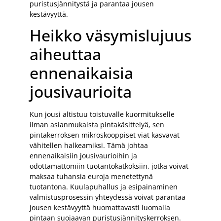
puristusjännitystä ja parantaa jousen
kestävyyttä.
Heikko väsymislujuus
aiheuttaa
ennenaikaisia
jousivaurioita
Kun jousi altistuu toistuvalle kuormitukselle
ilman asianmukaista pintakäsittelyä, sen
pintakerroksen mikroskooppiset viat kasvavat
vähitellen halkeamiksi. Tämä johtaa
ennenaikaisiin jousivaurioihin ja
odottamattomiin tuotantokatkoksiin, jotka voivat
maksaa tuhansia euroja menetettynä
tuotantona. Kuulapuhallus ja esipainaminen
valmistusprosessin yhteydessä voivat parantaa
jousen kestävyyttä huomattavasti luomalla
pintaan suojaavan puristusjännityskerroksen.