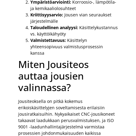
Ympäristöarviointi:
Korroosio-, lämpötila-
ja kemikaaliolosuhteet
Kriittisyysarvio:
Jousen vian seuraukset
järjestelmälle
Taloudellinen analyysi:
Käsittelykustannus
vs. käyttöikähyöty
Valmistettavuus:
Käsittelyn
yhteensopivuus valmistusprosessin
kanssa
Miten Jousiteos
auttaa jousien
valinnassa?
Jousiteoksella on pitkä kokemus
erikoiskäsittelyjen soveltamisesta erilaisiin
jousiratkaisuihin. Nykyaikaiset CNC-jousikoneet
takaavat laadukkaan perusvalmistuksen, ja ISO
9001 -laadunhallintajärjestelmä varmistaa
prosessien johdonmukaisuuden kaikissa