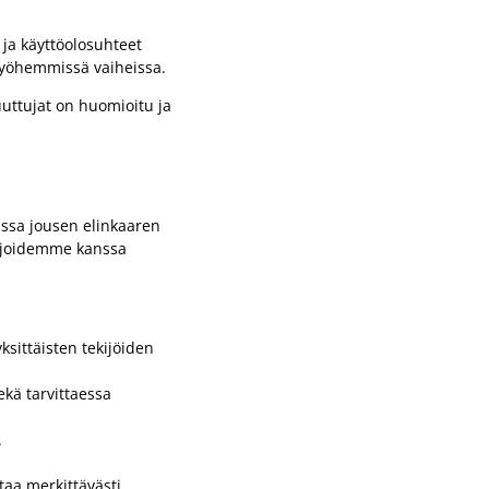
 ja käyttöolosuhteet
myöhemmissä vaiheissa.
uuttujat on huomioitu ja
issa jousen elinkaaren
tijoidemme kanssa
yksittäisten tekijöiden
kä tarvittaessa
.
taa merkittävästi.