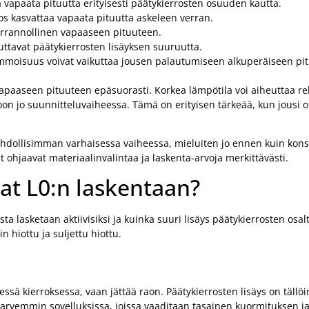
 vapaata pituutta erityisesti päätykierrosten osuuden kautta.
os kasvattaa vapaata pituutta askeleen verran.
errannollinen vapaaseen pituuteen.
uttavat päätykierrosten lisäyksen suuruutta.
kimmoisuus voivat vaikuttaa jousen palautumiseen alkuperäiseen p
vapaaseen pituuteen epäsuorasti. Korkea lämpötila voi aiheuttaa rel
on jo suunnitteluvaiheessa. Tämä on erityisen tärkeää, kun jousi 
hdollisimman varhaisessa vaiheessa, mieluiten jo ennen kuin kons
 ohjaavat materiaalinvalintaa ja laskenta-arvoja merkittävästi.
at L0:n laskentaan?
ta lasketaan aktiivisiksi ja kuinka suuri lisäys päätykierrosten osa
n hiottu ja suljettu hiottu.
essä kierroksessa, vaan jättää raon. Päätykierrosten lisäys on tällö
 harvemmin sovelluksissa, joissa vaaditaan tasainen kuormituksen 