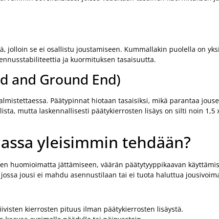
, jolloin se ei osallistu joustamiseen. Kummallakin puolella on yksi 
ennusstabiliteettia ja kuormituksen tasaisuutta.
sed and Ground End)
almistettaessa. Päätypinnat hiotaan tasaisiksi, mikä parantaa jous
ta, mutta laskennallisesti päätykierrosten lisäys on silti noin 1,5 
nnassa yleisimmin tehdään?
osten huomioimatta jättämiseen, väärän päätytyyppikaavan käyttämi
jossa jousi ei mahdu asennustilaan tai ei tuota haluttua jousivoim
ivisten kierrosten pituus ilman päätykierrosten lisäystä.