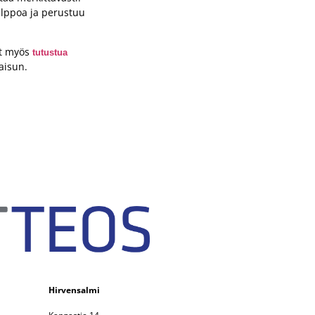
elppoa ja perustuu
it myös
tutustua
aisun.
Hirvensalmi