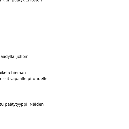
p
äädyllä, jolloin
poiketa hieman
nssit vapaalle pituudelle.
ttu päätytyyppi. Näiden