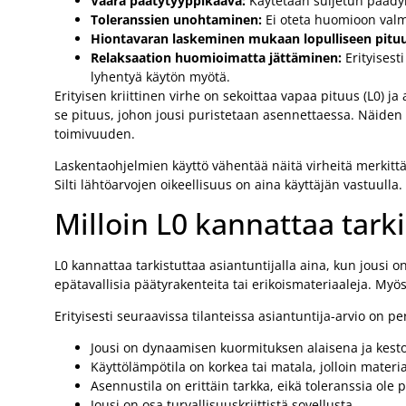
Väärä päätytyyppikaava:
Käytetään suljetun päädyn
Toleranssien unohtaminen:
Ei oteta huomioon valmis
Hiontavaran laskeminen mukaan lopulliseen pitu
Relaksaation huomioimatta jättäminen:
Erityisest
lyhentyä käytön myötä.
Erityisen kriittinen virhe on sekoittaa vapaa pituus (L0)
se pituus, johon jousi puristetaan asennettaessa. Näiden s
toimivuuden.
Laskentaohjelmien käyttö vähentää näitä virheitä merkittä
Silti lähtöarvojen oikeellisuus on aina käyttäjän vastuulla.
Milloin L0 kannattaa tarki
L0 kannattaa tarkistuttaa asiantuntijalla aina, kun jousi on
epätavallisia päätyrakenteita tai erikoismateriaaleja. My
Erityisesti seuraavissa tilanteissa asiantuntija-arvio on pe
Jousi on dynaamisen kuormituksen alaisena ja kestoik
Käyttölämpötila on korkea tai matala, jolloin mater
Asennustila on erittäin tarkka, eikä toleranssia ole p
Jousi on osa turvallisuuskriittistä sovellusta.