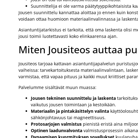
Suunnittelija ei ole varma päätytyyppikohtaisista ka
Jousen suunnittelu kannattaa aloittaa jo ennen kuin konst
voidaan ottaa huomioon materiaalinvalinnassa ja laskenta
Asiantuntijatarkistus ei tarkoita, että oma laskenta olis
jousi toimii luotettavasti koko elinkaarensa ajan.
Miten Jousiteos auttaa pu
Jousiteos tarjoaa kattavan asiantuntijapalvelun puristus
vaiheissa: tarvekartoituksesta materiaalinvalintaan, las
varmistaa, että vapaa pituus ja kaikki muut kriittiset par
Palvelumme sisältävät muun muassa:
Jousen tekninen suunnittelu ja laskenta
tarkoitukse
vaikutus jousen toimintaan ja kestoikään.
Materiaalin ja pintakäsittelyn valinta
käyttöolosuht
sähkönjohtavuus tai magneettisuus.
Protosarjojen valmistus
pienistä eristä aina miljoo
Optinen laadunvalvonta
valmistusprosessin aikana,
Dynaamisen kuormituksen sovellukset
kuulapuhall