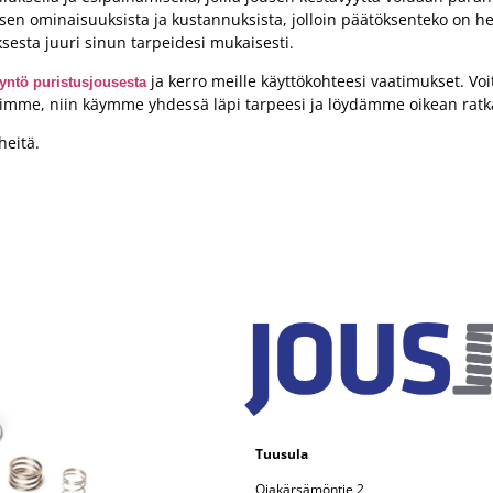
sen ominaisuuksista ja kustannuksista, jolloin päätöksenteko on h
sesta juuri sinun tarpeidesi mukaisesti.
ja kerro meille käyttökohteesi vaatimukset. Vo
yyntö puristusjousesta
himme, niin käymme yhdessä läpi tarpeesi ja löydämme oikean ratk
heitä.
Tuusula
Ojakärsämöntie 2