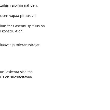
ittuihin rajoihin nähden.
jousen vapaa pituus voi
a, kun taas asennuspituus on
o konstruktion
aavat ja toleranssirajat.
kun laskenta sisältää
us on suositeltavaa.