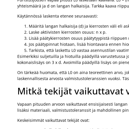
yhteismäärä ja d on langan halkaisija. Tarkka kaava riippu
Käytännössä laskenta etenee seuraavasti:
Määritä langan halkaisija (d) ja kierrosten väli eli ask
Laske aktiivisten kierrosten osuus: n x p.
Lisää päätykierrosten osuus päätytyypistä riippuen 
Jos päätypinnat hiotaan, lisää hiontavara ennen hi
Tarkista, että laskettu L0 vastaa asennustilan vaati
Esimerkiksi suljetuilla ja hiotuilla päädyillä varustetussa 
kokonaislisäys on 3 x d. Avoimilla päädyillä lisäys on pie
On tärkeää huomata, että L0 on aina teoreettinen arvo, j
laskennallisesta arvosta valmistustoleranssien vuoksi. Täst
Mitkä tekijät vaikuttava
Vapaan pituuden arvoon vaikuttavat ensisijaisesti langan h
lisäksi materiaali, valmistustoleranssit ja mahdollinen pin
Keskeisimmät vaikuttavat tekijät ovat: