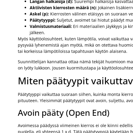
Langan halkaisija (d):
Suurempi halkaisija kasvattaa
Aktiivisten kierrosten määrä (n):
Jokainen lisäkierr
Askel (p):
Kierrosten välinen etäisyys on suoraan v
Päätytyyppi:
Suljetut, avoimet tai hiotut päädyt mu
Valmistusmateriaali:
Eri materiaalien jäykkyys ja 
jälkeen.
Myös käyttöolosuhteet, kuten lämpötila, voivat vaikuttaa 
pysyvää lyhenemistä ajan myötä, mikä on otettava huomio
tai korkeissa lämpötiloissa tapahtuvan käytön alaisena.
Suunnittelijan kannattaa ottaa nämä tekijät huomioon ma
on lyöty lukkoon. Jousen kuormitustapa ja käyttöolosuhteet
Miten päätyypit vaikuttav
Päätytyyppi vaikuttaa suoraan siihen, kuinka monta kierros
pituuteen. Yleisimmät päätytyypit ovat avoin, suljettu, avoi
Avoin pääty (Open End)
Avoimessa päädyssä viimeinen kierros ei ole kiinni edellis
puolella, eli yhteensä 1 x d. Tätä päätytyyppiä käytetään