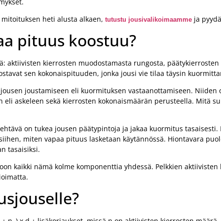
ymykset.
 mitoituksen heti alusta alkaen,
ja pyydä
tutustu jousivalikoimaamme
aa pituus koostuu?
ä: aktiivisten kierrosten muodostamasta rungosta, päätykierrosten 
stavat sen kokonaispituuden, jonka jousi vie tilaa täysin kuormit
tuvat jousen joustamiseen eli kuormituksen vastaanottamiseen. Niide
n eli askeleen sekä kierrosten kokonaismäärän perusteella. Mitä s
 tehtävä on tukea jousen päätypintoja ja jakaa kuormitus tasaisesti
ti siihen, miten vapaa pituus lasketaan käytännössä. Hiontavara pu
n tasaisiksi.
oon kaikki nämä kolme komponenttia yhdessä. Pelkkien aktiivisten 
ioimatta.
usjouselle?
 + n
) x d + lisäkorjaukset, missä n on aktiivisten kierrosten määrä,