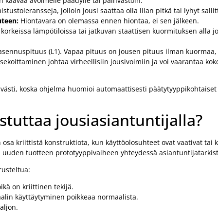
 kaavaa avoimelle päädylle tai päinvastoin.
tustoleransseja, jolloin jousi saattaa olla liian pitkä tai lyhyt sall
uteen:
Hiontavara on olemassa ennen hiontaa, ei sen jälkeen.
i korkeissa lämpötiloissa tai jatkuvan staattisen kuormituksen alla 
 ja asennuspituus (L1). Vapaa pituus on jousen pituus ilman kuorma
ekoittaminen johtaa virheellisiin jousivoimiin ja voi vaarantaa kok
västi, koska ohjelma huomioi automaattisesti päätytyyppikohtaiset k
stuttaa jousiasiantuntijalla?
 osa kriittistä konstruktiota, kun käyttöolosuhteet ovat vaativat tai 
ös uuden tuotteen prototyyppivaiheen yhteydessä asiantuntijatarkist
rusteltua:
ä on kriittinen tekijä.
iaalin käyttäytyminen poikkeaa normaalista.
aljon.