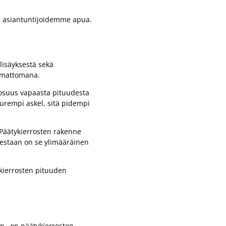
 asiantuntijoidemme apua.
lisäyksestä sekä
tamattomana.
n osuus vapaasta pituudesta
uurempi askel, sitä pidempi
. Päätykierrosten rakenne
olestaan on se ylimääräinen
kierrosten pituuden
 n
on päätykierrosten