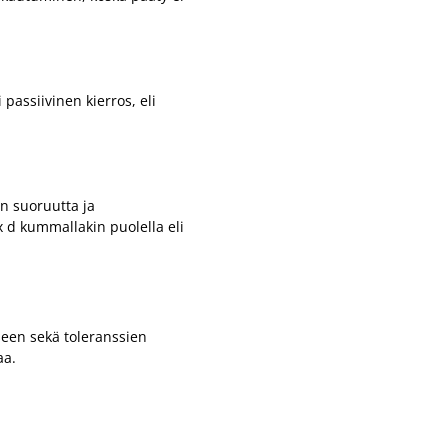
passiivinen kierros, eli
en suoruutta ja
x d kummallakin puolella eli
seen sekä toleranssien
aa.