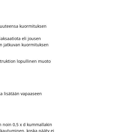
ituuteensa kuormituksen
aksaatiota eli jousen
on jatkuvan kuormituksen
truktion lopullinen muoto
lta lisätään vapaaseen
in noin 0,5 x d kummallakin
jakautuminen, koska pääty ei