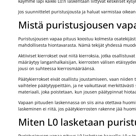
käymme läpi kaikki L0:n laskentaan liittyvät keskeiset kys
Jos suunnittelet puristusjousta ja haluat varmistaa oikean
Mistä puristusjousen vap
Puristusjousen vapaa pituus koostuu kolmesta osatekijäst
mahdollisesta hiontavarasta. Nämä tekijät yhdessä muodo
Aktiiviset kierrokset ovat niitä kierroksia, jotka osallis
määräytyy langanhalkaisijan, kierrosten välisen etäisyyde
jousi on suhteessa kierrosmääräänsä.
Päätykierrokset eivät osallistu joustamiseen, vaan niiden
vaihtelee päätytyypeittäin, ja ne vaikuttavat merkittäväs
materiaali, joka poistetaan, kun jousen päätypinnat hiotaa
Vapaan pituuden laskennassa on siis aina otettava huomi
laskeminen ei riitä, jos päätykierrosten rakenne jää huom
Miten L0 lasketaan purist
Puristusjousen vapaa pituus L0 lasketaan kaavalla: L0 = (n