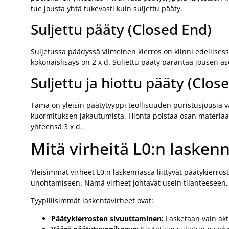
tue jousta yhtä tukevasti kuin suljettu pääty.
Suljettu pääty (Closed End)
Suljetussa päädyssä viimeinen kierros on kiinni edellisessä
kokonaislisäys on 2 x d. Suljettu pääty parantaa jousen as
Suljettu ja hiottu pääty (Clo
Tämä on yleisin päätytyyppi teollisuuden puristusjousia v
kuormituksen jakautumista. Hionta poistaa osan materiaalis
yhteensä 3 x d.
Mitä virheitä L0:n laske
Yleisimmät virheet L0:n laskennassa liittyvät päätykierr
unohtamiseen. Nämä virheet johtavat usein tilanteeseen, 
Tyypillisimmät laskentavirheet ovat:
Päätykierrosten sivuuttaminen:
Lasketaan vain akti