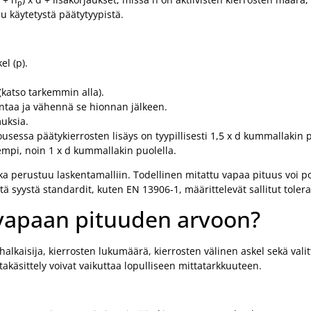
p
u käytetystä päätytyypistä.
el (p).
(katso tarkemmin alla).
ontaa ja vähennä se hionnan jälkeen.
muksia.
jousessa päätykierrosten lisäys on tyypillisesti 1,5 x d kummallakin p
nempi, noin 1 x d kummallakin puolella.
oka perustuu laskentamalliin. Todellinen mitattu vapaa pituus voi 
ä syystä standardit, kuten EN 13906-1, määrittelevät sallitut tolera
t vapaan pituuden arvoon?
alkaisija, kierrosten lukumäärä, kierrosten välinen askel sekä vali
takäsittely voivat vaikuttaa lopulliseen mittatarkkuuteen.