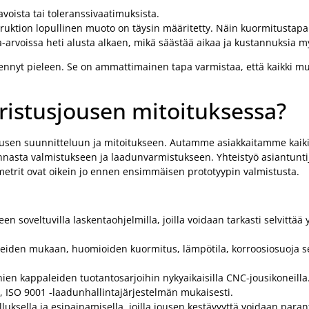
avoista tai toleranssivaatimuksista.
ruktion lopullinen muoto on täysin määritetty. Näin kuormitustapa
-arvoissa heti alusta alkaen, mikä säästää aikaa ja kustannuksia 
i mennyt pieleen. Se on ammattimainen tapa varmistaa, että kaikki m
ristusjousen mitoituksessa?
jousen suunnitteluun ja mitoitukseen. Autamme asiakkaitamme kaik
kennasta valmistukseen ja laadunvarmistukseen. Yhteistyö asiantun
ametrit ovat oikein jo ennen ensimmäisen prototyypin valmistusta.
en soveltuvilla laskentaohjelmilla, joilla voidaan tarkasti selvittää 
eiden mukaan, huomioiden kuormitus, lämpötila, korroosiosuoja se
nien kappaleiden tuotantosarjoihin nykyaikaisilla CNC-jousikoneilla
 ISO 9001 -laadunhallintajärjestelmän mukaisesti.
uksella ja esipainamisella, joilla jousen kestävyyttä voidaan paran