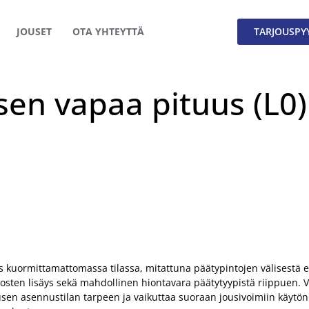
JOUSET
OTA YHTEYTTÄ
TARJOUSPY
sen vapaa pituus (L0)
s kuormittamattomassa tilassa, mitattuna päätypintojen välisestä e
rrosten lisäys sekä mahdollinen hiontavara päätytyypistä riippuen. 
usen asennustilan tarpeen ja vaikuttaa suoraan jousivoimiin käytön 